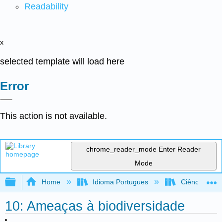
Readability
x
selected template will load here
Error
This action is not available.
chrome_reader_mode
Enter Reader
Mode
Expand/collapse global hierarchy
Home
Idioma Portugues
Ciência Ambie
10: Ameaças à biodiversidade