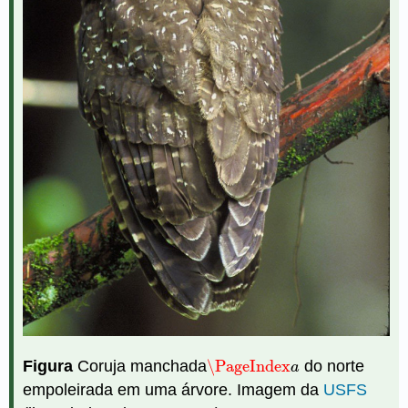
Figura
Coruja manchada
\PageIndex
do norte
\PageIndex
a
a
empoleirada em uma árvore. Imagem da
USFS