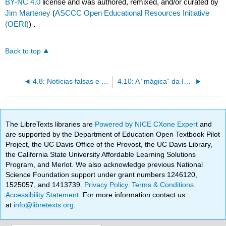
BY-NC 4.0
license and was authored, remixed, and/or curated by
Jim Marteney
(
ASCCC Open Educational Resources Initiative
(OERI)
) .
Back to top
4.8: Notícias falsas e manipulação de encargos
4.10: A “mágica” da Internet
The LibreTexts libraries are
Powered by NICE CXone Expert
and
are supported by the Department of Education Open Textbook Pilot
Project, the UC Davis Office of the Provost, the UC Davis Library,
the California State University Affordable Learning Solutions
Program, and Merlot. We also acknowledge previous National
Science Foundation support under grant numbers 1246120,
1525057, and 1413739.
Privacy Policy
.
Terms & Conditions
.
Accessibility Statement
. For more information contact us
at
info@libretexts.org
.