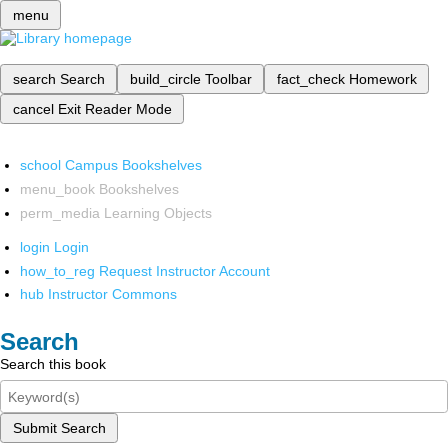
menu
search
Search
build_circle
Toolbar
fact_check
Homework
cancel
Exit Reader Mode
school
Campus Bookshelves
menu_book
Bookshelves
perm_media
Learning Objects
login
Login
how_to_reg
Request Instructor Account
hub
Instructor Commons
Search
Search this book
Submit Search