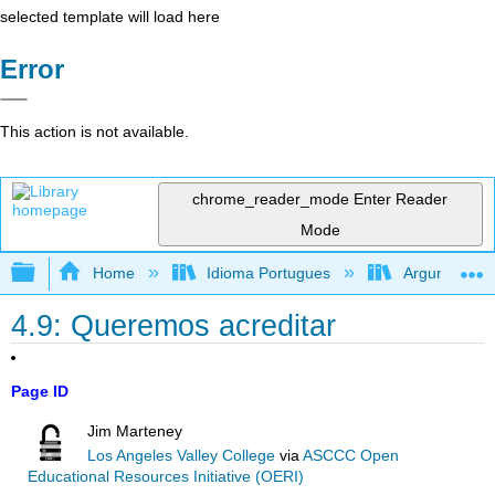
selected template will load here
Error
This action is not available.
chrome_reader_mode
Enter Reader
Mode
Expand/collapse global hierarchy
Home
Idioma Portugues
Argumentando
4.9: Queremos acreditar
Page ID
Jim Marteney
Los Angeles Valley College
via
ASCCC Open
Educational Resources Initiative (OERI)