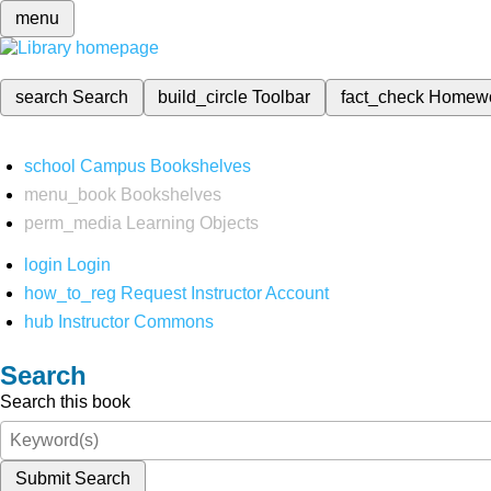
menu
search
Search
build_circle
Toolbar
fact_check
Homew
school
Campus Bookshelves
menu_book
Bookshelves
perm_media
Learning Objects
login
Login
how_to_reg
Request Instructor Account
hub
Instructor Commons
Search
Search this book
Submit Search