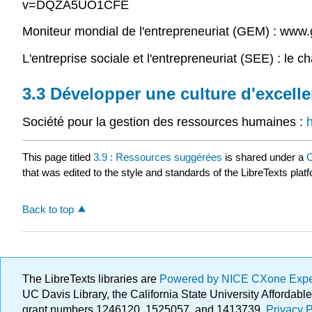
v=DQZA5UO1CFE
Moniteur mondial de l'entrepreneuriat (GEM) : www
L'entreprise sociale et l'entrepreneuriat (SEE) : le 
3.3 Développer une culture d'excelle
Société pour la gestion des ressources humaines :
This page titled
3.9 : Ressources suggérées
is shared under a
C
that was edited to the style and standards of the LibreTexts plat
Back to top
The LibreTexts libraries are
Powered by NICE CXone Exp
UC Davis Library, the California State University Afforda
grant numbers 1246120, 1525057, and 1413739.
Privacy P