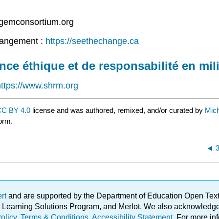
.gemconsortium.org
changement :
https://seethechange.ca
nce éthique et de responsabilité en mili
https://www.shrm.org
C BY 4.0
license and was authored, remixed, and/or curated by
Mich
form.
ert
and are supported by the Department of Education Open Textbo
ble Learning Solutions Program, and Merlot. We also acknowled
olicy
.
Terms & Conditions
.
Accessibility Statement
. For more in