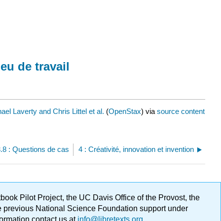
eu de travail
ael Laverty and Chris Littel et al.
(
OpenStax
) via
source content
3.8 : Questions de cas
4 : Créativité, innovation et invention
ok Pilot Project, the UC Davis Office of the Provost, the
ge previous National Science Foundation support under
formation contact us at
info@libretexts.org
.