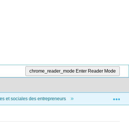
chrome_reader_mode
Enter Reader Mode
Exp
ues et sociales des entrepreneurs
3.9 : Ressources s