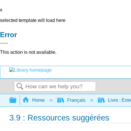
x
selected template will load here
Error
This action is not available.
Search
Expand/collapse global hierarchy
Home
Français
Livre : Ent
3.9 : Ressources suggérées