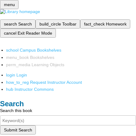
menu
search
Search
build_circle
Toolbar
fact_check
Homework
cancel
Exit Reader Mode
school
Campus Bookshelves
menu_book
Bookshelves
perm_media
Learning Objects
login
Login
how_to_reg
Request Instructor Account
hub
Instructor Commons
Search
Search this book
Submit Search