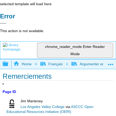
selected template will load here
Error
This action is not available.
chrome_reader_mode
Enter Reader
Mode
Expand/collapse global hierarchy
Home
Français
Argumenter en utilisan
Remerciements
Page ID
Jim Marteney
Los Angeles Valley College
via
ASCCC Open
Educational Resources Initiative (OERI)