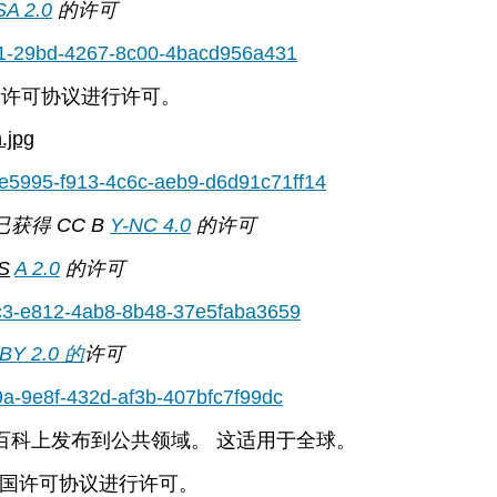
A 2.0
的
许可
c41-29bd-4267-8c00-4bacd956a431
国际许可协议进行许可。
.jpg
69e5995-f913-4c6c-aeb9-d6d91c71ff14
已获得 CC B
Y-NC 4.0
的许可
S
A 2.0
的
许可
2c3-e812-4ab8-8b48-37e5faba3659
BY 2.0 的
许可
9a-9e8f-432d-af3b-407bfc7f99dc
英语维基百科上发布到公共领域。 这适用于全球。
0 德国许可协议进行许可。