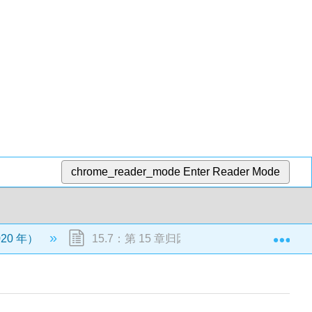
chrome_reader_mode
Enter Reader Mode
Exp
020 年）
15.7：第 15 章归因