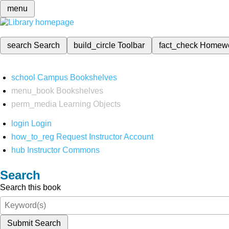
menu
search
Search
build_circle
Toolbar
fact_check
Homew
school
Campus Bookshelves
menu_book
Bookshelves
perm_media
Learning Objects
login
Login
how_to_reg
Request Instructor Account
hub
Instructor Commons
Search
Search this book
Submit Search