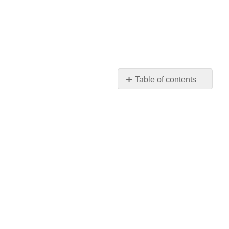
Table of contents
No
headers