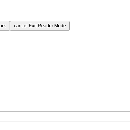
ork
cancel
Exit Reader Mode