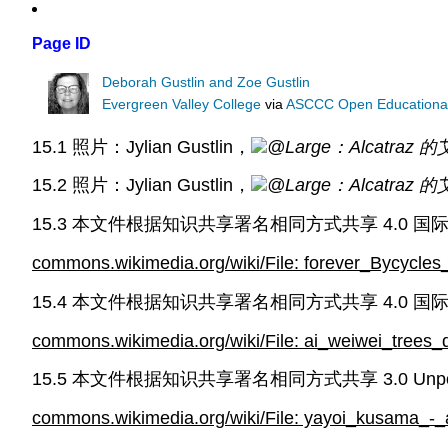
Page ID
Deborah Gustlin and Zoe Gustlin
Evergreen Valley College
via
ASCCC Open Educational 
15.1 照片：Jylian Gustlin，
@Large：Alcatraz
15.2 照片：Jylian Gustlin，
@Large：Alcatraz
15.3 本文件根据知识共享署名相同方式共享 4.0 
commons.wikimedia.org/wiki/File: forever_Bycycle
15.4 本文件根据知识共享署名相同方式共享 4.0 
commons.wikimedia.org/wiki/File: ai_weiwei_trees
15.5 本文件根据知识共享署名相同方式共享 3.0 Unp
commons.wikimedia.org/wiki/File: yayoi_kusama_-_