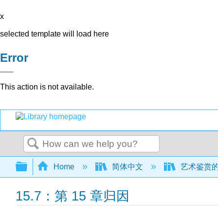
x
selected template will load here
Error
This action is not available.
Search
Expand/collapse global hierarchy
Home
简体中文
艺术鉴赏的世界
15.7：第 15 章归因