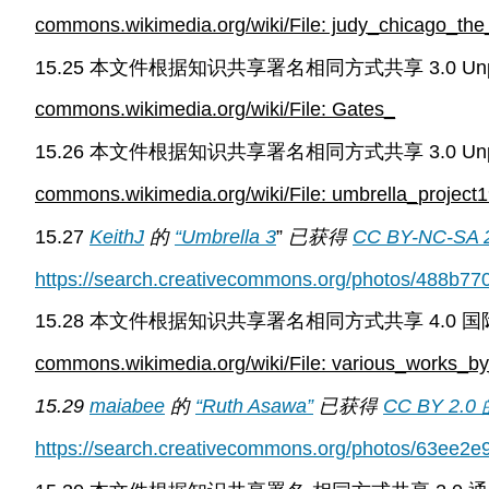
commons.wikimedia.org/wiki/File: judy_chicago_the
15.25 本文件根据知识共享署名相同方式共享 3.0 Un
commons.wikimedia.org/wiki/File: Gates_
15.26 本文件根据知识共享署名相同方式共享 3.0 Un
commons.wikimedia.org/wiki/File: umbrella_projec
15.27
KeithJ
的
“Umbrella 3
”
已获得
CC BY-NC-SA 
https://search.creativecommons.org/photos/488b7
15.28 本文件根据知识共享署名相同方式共享 4.0
commons.wikimedia.org/wiki/File: various_works_b
15.29
maiabee
的
“Ruth Asawa”
已获得
CC BY 2.0
https://search.creativecommons.org/photos/63ee2