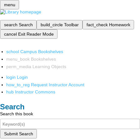
menu
search
Search
build_circle
Toolbar
fact_check
Homework
cancel
Exit Reader Mode
school
Campus Bookshelves
menu_book
Bookshelves
perm_media
Learning Objects
login
Login
how_to_reg
Request Instructor Account
hub
Instructor Commons
Search
Search this book
Submit Search