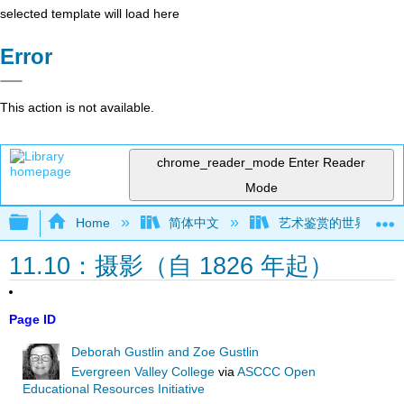
selected template will load here
Error
This action is not available.
chrome_reader_mode
Enter Reader
Mode
Expand/collapse global hierarchy
Home
简体中文
艺术鉴赏的世界视角（Gust
11.10：摄影（自 1826 年起）
Page ID
Deborah Gustlin and Zoe Gustlin
Evergreen Valley College
via
ASCCC Open
Educational Resources Initiative