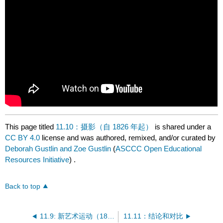
This page titled
11.10：摄影（自 1826 年起）
is shared under a
CC BY 4.0
license and was authored, remixed, and/or curated by
Deborah Gustlin and Zoe Gustlin
(
ASCCC Open Educational
Resources Initiative
) .
Back to top
11.9: 新艺术运动（1890 — 1914）
11.11：结论和对比