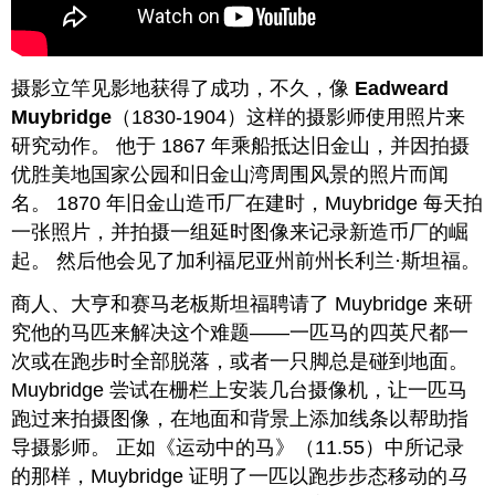
摄影立竿见影地获得了成功，不久，像
Eadweard
Muybridge
（1830-1904）这样的摄影师使用照片来
研究动作。 他于 1867 年乘船抵达旧金山，并因拍摄
优胜美地国家公园和旧金山湾周围风景的照片而闻
名。 1870 年旧金山造币厂在建时，Muybridge 每天拍
一张照片，并拍摄一组延时图像来记录新造币厂的崛
起。 然后他会见了加利福尼亚州前州长利兰·斯坦福。
商人、大亨和赛马老板斯坦福聘请了 Muybridge 来研
究他的马匹来解决这个难题——一匹马的四英尺都一
次或在跑步时全部脱落，或者一只脚总是碰到地面。
Muybridge 尝试在栅栏上安装几台摄像机，让一匹马
跑过来拍摄图像，在地面和背景上添加线条以帮助指
导摄影师。 正如《运动中的马》（11.55）中所记录
的那样，Muybridge 证明了一匹以跑步步态移动的
马