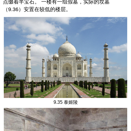
点缀着半宝石。 一楼有一组假墓，实际的坟墓
（9.36）安置在较低的楼层。
9.35 泰姬陵