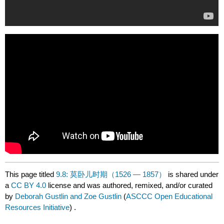
This page titled
9.8: 莫卧儿时期（1526 — 1857）
is shared under
a
CC BY 4.0
license and was authored, remixed, and/or curated
by
Deborah Gustlin and Zoe Gustlin
(
ASCCC Open Educational
Resources Initiative
) .