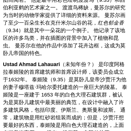
伯利亚鹤的艺术家之一。 渡渡鸟稀缺，曼苏尔的研究
为当时的动物学家提供了详细的资料来源。 曼苏尔画
了至少一百朵生长在克什米尔山谷的花，
红色郁金香
（9.34）就是其中一朵花的一个例子。 他记录了该地
区的许多鸟类，并在插图的背景中加入了植物和昆
虫。 曼苏尔在他的作品中添加了花卉边框，这成为莫
卧儿帝国的特色。
Ustad Ahmad Lahauari
（未知年份？） 是印度阿格
拉泰姬陵的首席建筑师和首席设计师，该委员会成立
于1632年。 泰姬陵（9.35）是莫卧儿皇帝沙贾汗为他
的妻子穆塔兹·玛哈尔委托建造的一座巨大的陵墓。 泰
姬陵是一座建于 1653 年的白色大理石建筑群，被认
为是莫卧儿建筑中最美丽的典范，在设计中融入了许
多建筑风格，包括印度、伊斯兰、奥斯曼和波斯。 通
常，建筑物是用红砂岩组装而成的；但是，沙贾汗想
要最好的东西，泰姬陵是用白色大理石建造的，上面