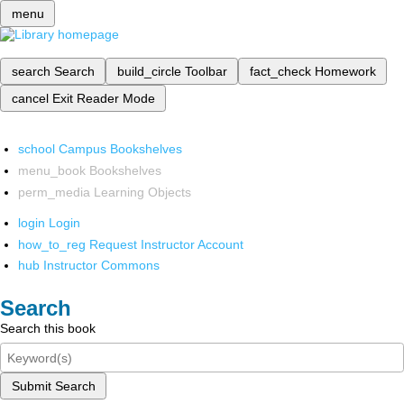
menu
search
Search
build_circle
Toolbar
fact_check
Homework
cancel
Exit Reader Mode
school
Campus Bookshelves
menu_book
Bookshelves
perm_media
Learning Objects
login
Login
how_to_reg
Request Instructor Account
hub
Instructor Commons
Search
Search this book
Submit Search