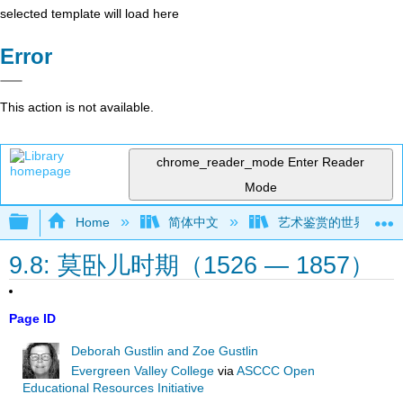
selected template will load here
Error
This action is not available.
chrome_reader_mode
Enter Reader
Mode
Expand/collapse global hierarchy
Home
简体中文
艺术鉴赏的世界视角（Gust
9.8: 莫卧儿时期（1526 — 1857）
Page ID
Deborah Gustlin and Zoe Gustlin
Evergreen Valley College
via
ASCCC Open
Educational Resources Initiative