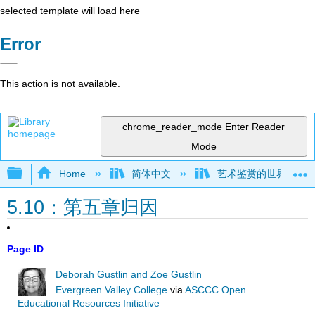
selected template will load here
Error
This action is not available.
chrome_reader_mode
Enter Reader
Mode
Expand/collapse global hierarchy
Home
简体中文
艺术鉴赏的世界视角（Gust
5.10：第五章归因
Page ID
Deborah Gustlin and Zoe Gustlin
Evergreen Valley College
via
ASCCC Open
Educational Resources Initiative