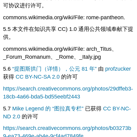
可协议进行许可。
commons.wikimedia.org/wiki/File: rome-pantheon.
5.5 本文件在知识共享 CC) 1.0 通用公共领域奉献下提
供。
commons.wikimedia.org/wiki/File: arch_Titus、
_Forum_Romanum、_Rome、_Italy.jpg
5.6
“提图斯拱门（详情），公元 81 年”
由
profzucker
获得
CC BY-NC-SA 2.0
的许可
https://search.creativecommons.org/photos/29dffeb3-
18cb-4a66-bda5-bd55eebf2443
5.7
Mike Legend
的 “图拉真专栏”
已获得
CC BY-NC-
ND 2.0
的许可
https://search.creativecommons.org/photos/b03273b
9-ea73-469e-ab4e-9cf4ad7849fe