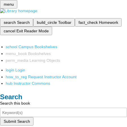
menu
search
Search
build_circle
Toolbar
fact_check
Homework
cancel
Exit Reader Mode
school
Campus Bookshelves
menu_book
Bookshelves
perm_media
Learning Objects
login
Login
how_to_reg
Request Instructor Account
hub
Instructor Commons
Search
Search this book
Submit Search