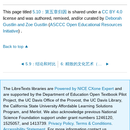
This page titled
5.10：第五章归因
is shared under a
CC BY 4.0
license and was authored, remixed, and/or curated by
Deborah
Gustlin and Zoe Gustlin
(
ASCCC Open Educational Resources
Initiative
) .
Back to top
5.9：结论和对比
6: 精致的文化艺术（公元 200 年至公元 1400 年）
The LibreTexts libraries are
Powered by NICE CXone Expert
and
are supported by the Department of Education Open Textbook Pilot
Project, the UC Davis Office of the Provost, the UC Davis Library,
the California State University Affordable Learning Solutions
Program, and Merlot. We also acknowledge previous National
Science Foundation support under grant numbers 1246120,
1525057, and 1413739.
Privacy Policy
.
Terms & Conditions
.
Accessibility Statement
. For more information contact us