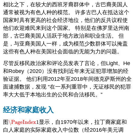
相比之下，在较大的西班牙裔群体中，古巴裔美国人
通常被视为有色人种的模范。 许多古巴人在抵达这个
国家时具有更高的社会经济地位，他们的反共议程使
他们欢迎难民来到这个国家。 特别是在佛罗里达州南
部，古巴裔美国人活跃于地方政治和职业生活。 但
是，与亚裔美国人一样，成为模范少数群体可以掩盖
这些有色人种在美国社会面临的无能为力的问题。
尽管反移民政治家和评论员发表了言论，但Light、He
和Robey（2020）没有找到近年来无证犯罪增加的经
验证据。 他们利用2012年至2018年间德克萨斯州的全
面逮捕数据，发现 “在一系列重罪中，无证移民的犯罪
率大大低于本地出生的公民和合法移民。”
经济和家庭收入
图
\PageIndex
1
显示，自1970年以来，拉丁裔家庭和
\PageIndex
1
白人家庭的实际家庭收入中位数（经2016年美元调