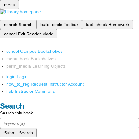
menu
search
Search
build_circle
Toolbar
fact_check
Homework
cancel
Exit Reader Mode
school
Campus Bookshelves
menu_book
Bookshelves
perm_media
Learning Objects
login
Login
how_to_reg
Request Instructor Account
hub
Instructor Commons
Search
Search this book
Submit Search