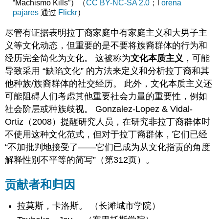
“Machismo Kills”）（
CC BY-NC-SA 2.0
；l
orena
pajares
通过
Flickr
）
尽管有证据表明拉丁裔家庭中有家庭主义和大男子主
义等文化动态，但重要的是不要将族裔群体的行为和
经历完全简化为文化。 这被称为
文化本质主义
，可能
导致采用 “缺陷文化” 的方法来定义和分析拉丁裔和其
他种族/族裔群体的社交经历。 此外，文化本质主义还
可能阻碍人们考虑其他重要社会力量的重要性，例如
社会阶层或种族歧视。 Gonzalez-Lopez & Vidal-
Ortiz（2008）提醒研究人员，在研究非拉丁裔群体时
不使用这种文化范式，但对于拉丁裔群体，它们已经
“不加批判地接受了——它们已成为从文化指责的角度
解释性别不平等的简写”（第312页）。
贡献者和归因
拉莫斯，卡洛斯。 （长滩城市学院）