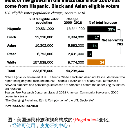
\PageIndex
4
图：美国选民种族和族裔构成的
变化。
\PageIndex
4
（
经许可使用
；
皮尤研究中心
）