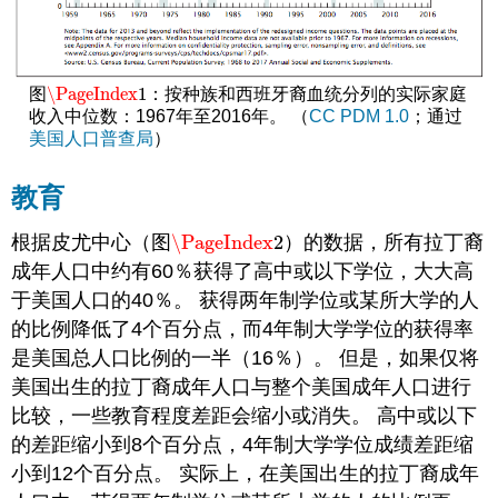
\PageIndex
1
图
：按种族和西班牙裔血统分列的实际家庭
\PageIndex
1
收入中位数：1967年至2016年。 （
CC PDM 1.0
；通过
美国人口普查局
）
教育
根据皮尤中心（图
\PageIndex
2
）的数据，所有拉丁裔
\PageIndex
2
成年人口中约有60％获得了高中或以下学位，大大高
于美国人口的40％。 获得两年制学位或某所大学的人
的比例降低了4个百分点，而4年制大学学位的获得率
是美国总人口比例的一半（16％）。 但是，如果仅将
美国出生的拉丁裔成年人口与整个美国成年人口进行
比较，一些教育程度差距会缩小或消失。 高中或以下
的差距缩小到8个百分点，4年制大学学位成绩差距缩
小到12个百分点。 实际上，在美国出生的拉丁裔成年