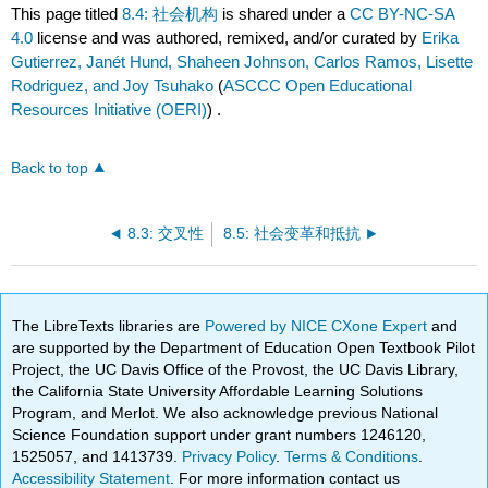
This page titled
8.4: 社会机构
is shared under a
CC BY-NC-SA
4.0
license and was authored, remixed, and/or curated by
Erika
Gutierrez, Janét Hund, Shaheen Johnson, Carlos Ramos, Lisette
Rodriguez, and Joy Tsuhako
(
ASCCC Open Educational
Resources Initiative (OERI)
) .
Back to top
8.3: 交叉性
8.5: 社会变革和抵抗
The LibreTexts libraries are
Powered by NICE CXone Expert
and
are supported by the Department of Education Open Textbook Pilot
Project, the UC Davis Office of the Provost, the UC Davis Library,
the California State University Affordable Learning Solutions
Program, and Merlot. We also acknowledge previous National
Science Foundation support under grant numbers 1246120,
1525057, and 1413739.
Privacy Policy
.
Terms & Conditions
.
Accessibility Statement
. For more information contact us