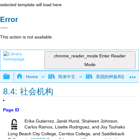
selected template will load here
Error
This action is not available.
chrome_reader_mode
Enter Reader
Mode
Expand/collapse global hierarchy
Home
简体中文
美国的种族和族裔关
8.4: 社会机构
Page ID
Erika Gutierrez, Janét Hund, Shaheen Johnson,
Carlos Ramos, Lisette Rodriguez, and Joy Tsuhako
Long Beach City College, Cerritos College, and Saddleback