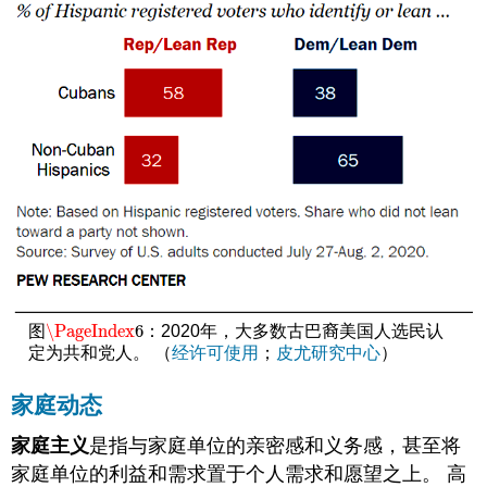
\PageIndex
6
图
：2020年，大多数古巴裔美国人选民认
\PageIndex
6
定为共和党人。 （
经许可使用
；
皮尤研究中心
）
家庭动态
家庭主义
是指与家庭单位的亲密感和义务感，甚至将
家庭单位的利益和需求置于个人需求和愿望之上。 高