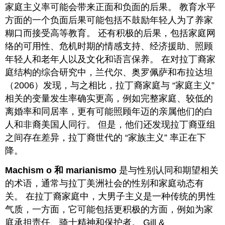
家庭主义率可能会带来正面和负面的后果。 教育水平
方面的一个负面后果可能包括不鼓励年轻人为了养家
糊口而接受高等教育。 还有积极的后果，包括家庭网
络的可用性、危机时期的情感支持、经济援助、照顾
年轻人和老年人以及文化和语言保养。 在对拉丁裔家
庭结构的综合研究中，兰代尔、奥罗佩萨和布拉达坦
（2006）发现，与之相比，拉丁裔家庭与 “家庭主义”
相关的变量发生率确实更高，例如完整家庭、较低的
离婚率和同居率，更有可能照顾年迈的亲属他们的白
人和非裔美国人同行。 但是，他们还发现拉丁裔亚组
之间存在差异，拉丁裔世代的 “家族主义” 率正在下
降。
Machism
o 和 marianismo
是与性别认同和期望相关
的术语，通常与拉丁美洲社会的性别和家庭动态有
关。 在拉丁裔家庭中，大男子主义是一种传统的男性
气质，一方面，它可能包括更积极的方面，例如为家
庭承担责任、骑士精神和保护者。 Gill &