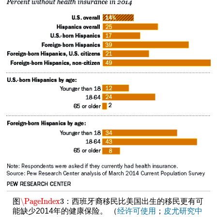
\PageIndex
3
图
：西班牙裔移民比美国出生的移民更有可
\PageIndex
3
能缺少2014年的健康保险。 （
经许可使用
；
皮尤研究中