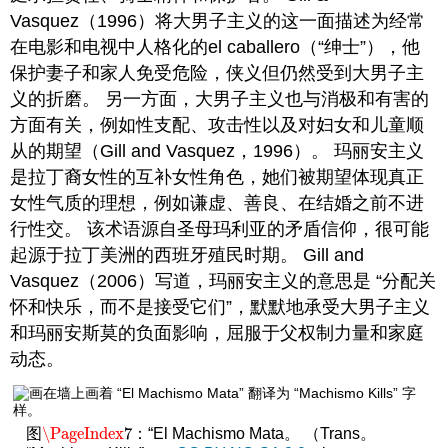
Vasquez（1996）将大男子主义的这一面描述为经常
在电影和电视中人格化的el caballero（“绅士”），他
保护妻子和家人免受危险，侠义但仍然受到大男子主
义的折磨。 另一方面，大男子主义也与消极和有害的
方面有关，例如性支配、攻击性以及对妇女和儿童顺
从的期望（Gill and Vasquez，1996）。 玛丽安主义
是拉丁裔女性的互补女性角色，她们被期望体现真正
女性气质的理想，例如谦虚、善良、在结婚之前不进
行性交。 该术语源自圣母玛利亚的矛盾信仰，很可能
起源于拉丁美洲的西班牙殖民时期。 Gill and
Vasquez（2006）写道，玛丽安主义的意思是 “分配关
怀和快乐，而不是接受它们”，默默地承受大男子主义
和玛丽安斯莫的负面影响，屈服于父权制力量和家庭
动态。
\PageIndex
7
图
：“El Machismo Mata。 （Trans。
\PageIndex
7