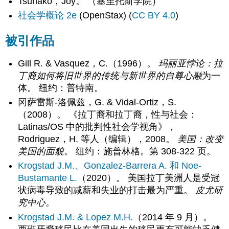
Tsuhako，Joy。 （塞里托斯学院）
社会学概论 2e
(OpenStax) (
CC BY 4.0
)
被引作品
Gill R. & Vasquez，C.（1996）。
玛丽亚悖论：拉
丁裔如何将旧世界的传统与新世界的自尊心融
为一
体。 纽约：普特南。
冈萨雷斯-洛佩兹，G. & Vidal-Ortiz，S.
（2008）。 《拉丁裔和拉丁裔，性与社会：
Latinas/OS 中的批判性社会学视角》，
Rodriguez，H. 等人（编辑），2008。
美国：改变
美国的面貌
。 纽约：施普林格。第 308-322 页。
Krogstad J.M.、Gonzalez-Barrera A. 和 Noe-
Bustamante L.
（2020）。 美国拉丁美洲人是受冠
状病毒导致的减薪和失业的打击最为严重。
皮尤研
究中心。
Krogstad J.M. & Lopez M.H.
（2014 年 9 月）。