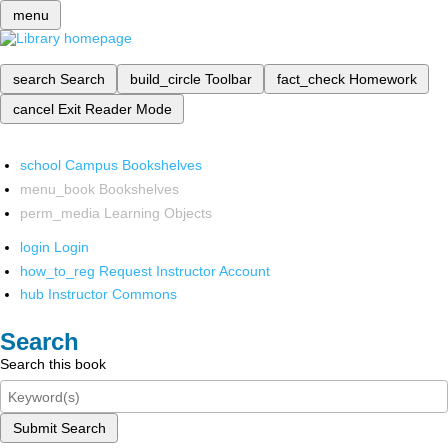
menu
search
Search
build_circle
Toolbar
fact_check
Homework
cancel
Exit Reader Mode
school
Campus Bookshelves
menu_book
Bookshelves
perm_media
Learning Objects
login
Login
how_to_reg
Request Instructor Account
hub
Instructor Commons
Search
Search this book
Submit Search