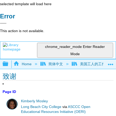
selected template will load here
Error
This action is not available.
chrome_reader_mode
Enter Reader
Mode
Expand/collapse global hierarchy
Home
简体中文
美国工人的工作场所安
致谢
Page ID
Kimberly Mosley
Long Beach City College
via
ASCCC Open
Educational Resources Initiative (OERI)