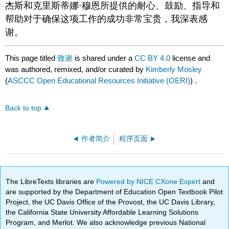
杰斯和克里斯蒂娜·穆恩所提供的耐心、鼓励、指导和
帮助对于确保这项工作的成功非常宝贵，我深表感
谢。
This page titled
致谢
is shared under a
CC BY 4.0
license and
was authored, remixed, and/or curated by
Kimberly Mosley
(
ASCCC Open Educational Resources Initiative (OERI)
) .
Back to top
作者简介
程序页面
The LibreTexts libraries are
Powered by NICE CXone Expert
and
are supported by the Department of Education Open Textbook Pilot
Project, the UC Davis Office of the Provost, the UC Davis Library,
the California State University Affordable Learning Solutions
Program, and Merlot. We also acknowledge previous National