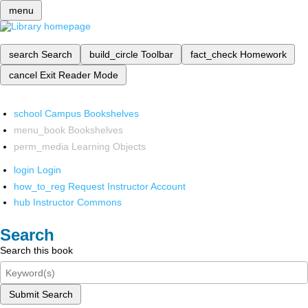
menu
search
Search
build_circle
Toolbar
fact_check
Homework
cancel
Exit Reader Mode
school
Campus Bookshelves
menu_book
Bookshelves
perm_media
Learning Objects
login
Login
how_to_reg
Request Instructor Account
hub
Instructor Commons
Search
Search this book
Submit Search