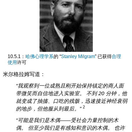
10.5.1：
哈佛心理学系
的 “
Stanley Milgram
” 已获得
合理
使用
许可
米尔格拉姆写道：
“我观察到一位成熟且刚开始保持镇定的商人面
带微笑而自信地进入实验室。 不到 20 分钟，他
就变成了抽搐、口吃的残骸，迅速接近神经衰弱
2
的地步，但他服从到最后
。”
“可能是我们是木偶——受社会力量控制的木
偶。 但至少我们是有感知和意识的木偶。 也许