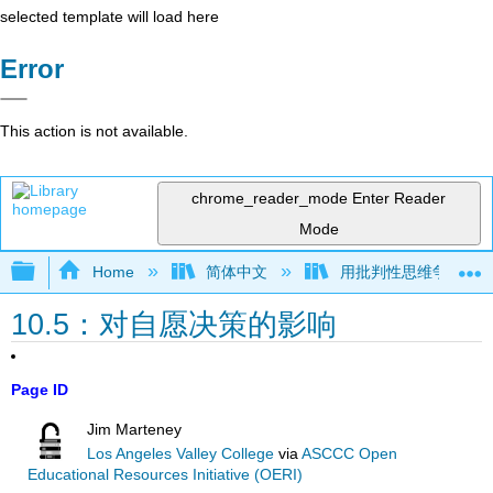
selected template will load here
Error
This action is not available.
chrome_reader_mode
Enter Reader
Mode
Expand/collapse global hierarchy
Home
简体中文
用批判性思维争论（Mar
10.5：对自愿决策的影响
Page ID
Jim Marteney
Los Angeles Valley College
via
ASCCC Open
Educational Resources Initiative (OERI)