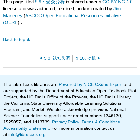
This page titled
9.9：受众分析
is shared under a
CC BY-NC 4.0
license and was authored, remixed, and/or curated by
Jim
Marteney
(
ASCCC Open Educational Resources Initiative
(OERI)
) .
Back to top
9.8: 认知失调
9.10: 动机
The LibreTexts libraries are
Powered by NICE CXone Expert
and
are supported by the Department of Education Open Textbook Pilot
Project, the UC Davis Office of the Provost, the UC Davis Library,
the California State University Affordable Learning Solutions
Program, and Merlot. We also acknowledge previous National
Science Foundation support under grant numbers 1246120,
1525057, and 1413739.
Privacy Policy
.
Terms & Conditions
.
Accessibility Statement
. For more information contact us
at
info@libretexts.org
.