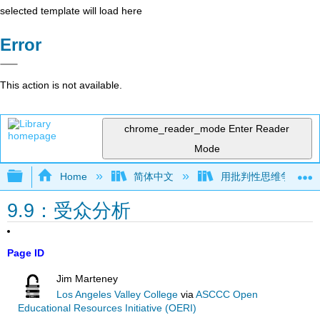
selected template will load here
Error
This action is not available.
chrome_reader_mode
Enter Reader
Mode
Expand/collapse global hierarchy
Home
简体中文
用批判性思维争论（Mar
9.9：受众分析
Page ID
Jim Marteney
Los Angeles Valley College
via
ASCCC Open
Educational Resources Initiative (OERI)