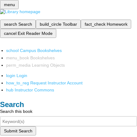
menu
search
Search
build_circle
Toolbar
fact_check
Homework
cancel
Exit Reader Mode
school
Campus Bookshelves
menu_book
Bookshelves
perm_media
Learning Objects
login
Login
how_to_reg
Request Instructor Account
hub
Instructor Commons
Search
Search this book
Submit Search