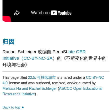
归因
Rachel Schleiger 改编自
PennSt
ate OER
Initiative（
CC-BY-NC-SA
）的《不断变化的世界中的
环境与社会
》
This page titled
22.5: 可持续城市
is shared under a
CC BY-NC
4.0
license and was authored, remixed, and/or curated by
Melissa Ha and Rachel Schleiger
(
ASCCC Open Educational
Resources Initiative
) .
Back to top