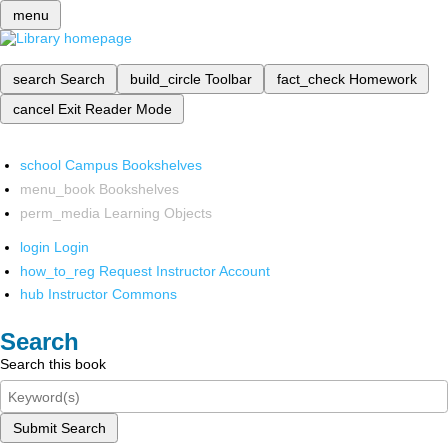
menu
search
Search
build_circle
Toolbar
fact_check
Homework
cancel
Exit Reader Mode
school
Campus Bookshelves
menu_book
Bookshelves
perm_media
Learning Objects
login
Login
how_to_reg
Request Instructor Account
hub
Instructor Commons
Search
Search this book
Submit Search