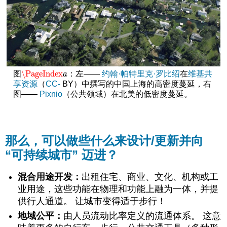
\PageIndex
图
：左——
约翰·帕特里克·罗比绍
在
维基共
\PageIndex
a
a
享资源
（
CC-
BY）中撰写的中国上海的高密度蔓延，右
图——
Pixnio
（公共领域）在北美的低密度蔓延。
那么，可以做些什么来设计/更新并向
“可持续城市” 迈进？
混合用途开发：
出租住宅、商业、文化、机构或工
业用途，这些功能在物理和功能上融为一体，并提
供行人通道。 让城市变得适于步行！
地域公平：
由人员流动比率定义的流通体系。 这意