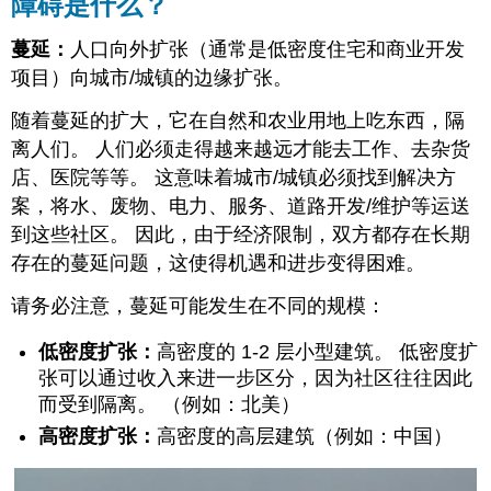
障碍是什么？
么？
那
蔓延：
人口向外扩张（通常是低密度住宅和商业开发
么，
项目）向城市/城镇的边缘扩张。
可
以
随着蔓延的扩大，它在自然和农业用地上吃东西，隔
做
离人们。 人们必须走得越来越远才能去工作、去杂货
些
什
店、医院等等。 这意味着城市/城镇必须找到解决方
么
案，将水、废物、电力、服务、道路开发/维护等运送
来
到这些社区。 因此，由于经济限制，双方都存在长期
设
存在的蔓延问题，这使得机遇和进步变得困难。
计/
更
请务必注意，蔓延可能发生在不同的规模：
新
并
向
低密度扩张：
高密度的 1-2 层小型建筑。 低密度扩
“可
张可以通过收入来进一步区分，因为社区往往因此
持
而受到隔离。 （例如：北美）
续
高密度扩张：
高密度的高层建筑（例如：中国）
城
市”
迈