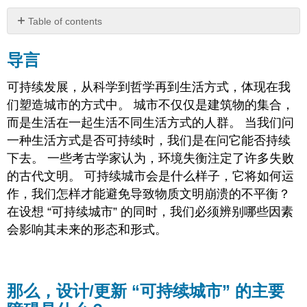
Table of contents
导
言
导言
那
么，
可持续发展，从科学到哲学再到生活方式，体现在我
设
们塑造城市的方式中。 城市不仅仅是建筑物的集合，
计/
而是生活在一起生活不同生活方式的人群。 当我们问
更
新
一种生活方式是否可持续时，我们是在问它能否持续
“可
下去。 一些考古学家认为，环境失衡注定了许多失败
持
的古代文明。 可持续城市会是什么样子，它将如何运
续
作，我们怎样才能避免导致物质文明崩溃的不平衡？
城
市”
在设想 “可持续城市” 的同时，我们必须辨别哪些因素
的
会影响其未来的形态和形式。
主
要
障
碍
那么，设计/更新 “可持续城市” 的主要
是
什