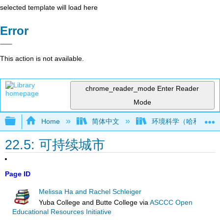
selected template will load here
Error
This action is not available.
chrome_reader_mode
Enter Reader
Mode
Expand/collapse global hierarchy
Home
简体中文
环境科学（哈和施莱
22.5: 可持续城市
Page ID
Melissa Ha and Rachel Schleiger
Yuba College and Butte College
via
ASCCC Open
Educational Resources Initiative