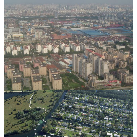
进？
归
因