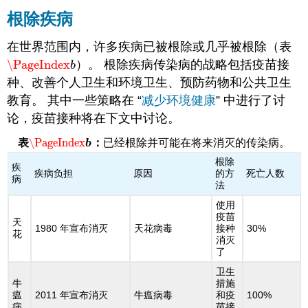
根除疾病
在世界范围内，许多疾病已被根除或几乎被根除（表
\PageIndex
）。 根除疾病传染病的战略包括疫苗接
\PageIndex
b
b
种、改善个人卫生和环境卫生、预防药物和公共卫生
教育。 其中一些策略在 “
减少环境健康
” 中进行了讨
论，疫苗接种将在下文中讨论。
\PageIndex
表
：
已经根除并可能在将来消灭的传染病。
\PageIndex
b
b
根除
疾
疾病负担
原因
的方
死亡人数
病
法
使用
疫苗
天
1980 年宣布消灭
天花病毒
接种
30%
花
消灭
了
卫生
牛
措施
瘟
2011 年宣布消灭
牛瘟病毒
和疫
100%
病
苗接