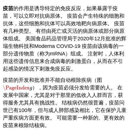
疫苗
的作用是诱导特定的免疫反应，如果暴露于疫
苗，可以立即对抗病原体。 疫苗会产生特殊的细胞和
抗体，这些细胞和抗体可以高效地靶向病原体。 疫苗
有几种类型。 有些由死亡或灭活的病原体或部分病原
体组成。 美国食品药品管理局于2020年12月批准的辉
瑞生物科技和Moderna COVID-19 疫苗由该病毒的一
部分遗传物质（称为mRNA）组成。 注射时，人体利
用这些遗传信息来合成病毒的刺激蛋白，从而在不引
起感染的情况下刺激免疫反应。
疫苗的开发和批准并不能自动根除疾病（图
\PageIndex
），因为疫苗必须分发给需要的人。 在
\PageIndex
g
g
发展中国家，尤其是对于那里的低收入人群而言，获
得服务尤其具有挑战性。 结核病仍然很普遍，疫苗问
世已有100年，但与成人肺部感染相比，它在保护儿童
严重疾病方面更有效。 可能需要一种新的、更有效的
疫苗来根除结核病。