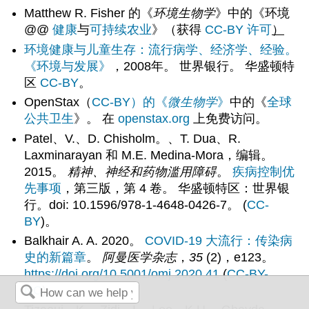
Matthew R. Fisher 的《
环境生物学
》中的《环境
@@
健康
与
可持续农业
》（获得
CC-BY 许可
）
环境健康与儿童生存：流行病学、经济学、经验。
《环境与发展》
，2008年。 世界银行。 华盛顿特
区
CC-BY
。
OpenStax（
CC-BY）的《
微生物学
》
中的《
全球
公共卫生
》。 在
openstax.org
上免费访问。
Patel、V.、D. Chisholm。、T. Dua、R.
Laxminarayan 和 M.E. Medina-Mora，编辑。
2015。
精神、神经和药物滥用障碍
。
疾病控制优
先事项
，第三版，第 4 卷。 华盛顿特区：世界银
行。doi: 10.1596/978-1-4648-0426-7。 (
CC-
BY
)。
Balkhair A. A. 2020。
COVID-19 大流行：传染病
史的新篇章
。
阿曼医学杂志
，
35
(2)，e123。
https://doi.org/10.5001/omj.2020.41
(
CC-BY-
NC
)。