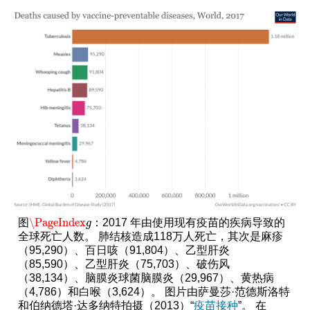
\PageIndex
图
：2017 年由使用现有疫苗的疾病导致的
\PageIndex
g
g
全球死亡人数。 肺结核造成118万人死亡，其次是麻疹
（95,290）、百日咳（91,804）、乙型肝炎
（85,590）、乙型肝炎（75,703）、破伤风
（38,134）、脑膜炎球菌脑膜炎（29,967）、黄热病
（4,786）和白喉（3,624）。 图片由萨曼莎·范德斯洛特
和伯纳德塔·达多纳特拍摄（2013）“
疫苗接种
”。 在