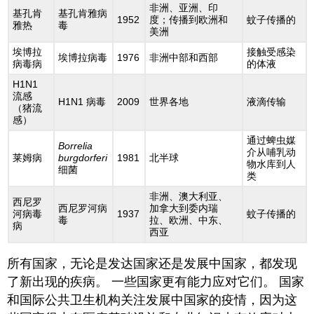
非洲、亚洲、印
基孔肯
基孔肯雅病
1952
度；传播到欧洲和
蚊子传播的
雅热
毒
美洲
埃博拉
接触受感染
埃博拉病毒
1976
非洲中部和西部
病毒病
的体液
H1N1
流感
H1N1 病毒
2009
世界各地
液滴传输
（猪流
感）
通过蜱虫媒
Borrelia
介从哺乳动
莱姆病
burgdorferi
1981
北半球
物水库到人
细菌
类
非洲、澳大利亚、
西尼罗
西尼罗河病
加拿大到委内瑞
河病毒
1937
蚊子传播的
毒
拉、欧洲、中东、
病
西亚
所有国家，无论是发达国家还是发展中国家，都发现
了新出现的疾病。 一些国家更有能力应对它们。 国家
和国际公共卫生机构关注发展中国家的疫情，因为这