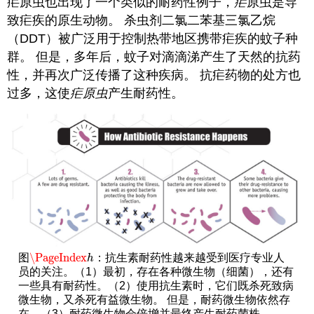
疟原虫也出现了一个类似的耐药性例子，
疟
原虫是导
致疟疾的原生动物。 杀虫剂二氯二苯基三氯乙烷
（DDT）被广泛用于控制热带地区携带疟疾的蚊子种
群。 但是，多年后，蚊子对滴滴涕产生了天然的抗药
性，并再次广泛传播了这种疾病。 抗疟药物的处方也
过多，这使
疟原虫
产生耐药性。
\PageIndex
图
：抗生素耐药性越来越受到医疗专业人
\PageIndex
h
h
员的关注。（1）最初，存在各种微生物（细菌），还有
一些具有耐药性。（2）使用抗生素时，它们既杀死致病
微生物，又杀死有益微生物。 但是，耐药微生物依然存
在。（3）耐药微生物会倍增并最终产生耐药菌株。