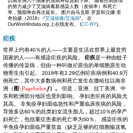
以南非洲六个国家的预期寿命急剧下降。 随着控制疫情
的努力减少了艾滋病毒新感染人数（发病率）和死亡
率，预期寿命再次延长。 图片由马克斯·罗瑟和汉娜·里
奇拍摄（2018）-“
艾滋病毒/艾滋病
”。 在
OurWorldIndata.org 上在线发布。 (
CC-BY
)。
疟疾
世界上约有40％的人——主要是生活在世界上最贫穷
国家的人——有感染疟疾的风险。
疟疾
是一种由蚊子
传播的传染病，但由一种叫做
疟
原虫的单细胞原生动
物寄生虫引起。 2019年有2.29亿例疟疾病例和40.9万
例死亡，其中大多数病例和死亡发生在撒哈拉以南非
洲（
图
\PageIndex
）。
但是，亚洲、拉丁美洲、中
\PageIndex
f
f
东和欧洲部分地区也受到影响。 孕妇患疟疾的风险尤
其高。 非免疫孕妇面临急性和严重临床疾病的风险，
导致多达60％的此类妇女流失胎儿，超过10％的孕产
妇死亡，包括重症患者的死亡率为50％。 感染疟疾的
半免疫孕妇面临严重贫血（缺乏足够的红细胞输送氧