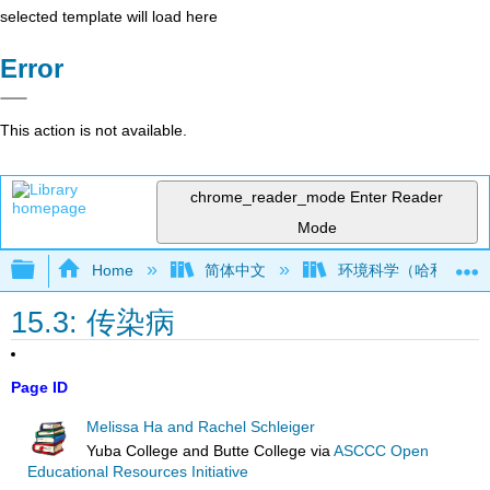
selected template will load here
Error
This action is not available.
chrome_reader_mode
Enter Reader
Mode
Expand/collapse global hierarchy
Home
简体中文
环境科学（哈和施莱
15.3: 传染病
Page ID
Melissa Ha and Rachel Schleiger
Yuba College and Butte College
via
ASCCC Open
Educational Resources Initiative