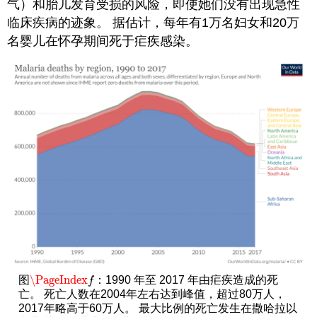
气）和胎儿发育受损的风险，即使她们没有出现急性
临床疾病的迹象。 据估计，每年有1万名妇女和20万
名婴儿在怀孕期间死于疟疾感染。
\PageIndex
图
：1990 年至 2017 年由疟疾造成的死
\PageIndex
f
f
亡。 死亡人数在2004年左右达到峰值，超过80万人，
2017年略高于60万人。 最大比例的死亡发生在撒哈拉以