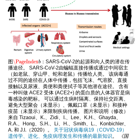
\PageIndex
图
：SARS-CoV-2的起源和向人类的潜在传
\PageIndex
b
b
播途径。 SARS-CoV-2由蝙蝠直接传播或通过中间宿主
（如老鼠、穿山甲、蛇和老鼠）传播给人类。 该病毒通
过不同的途径在人体中传播，包括飞沫、气溶胶、直接
接触以及尿液、粪便和粪便拭子等其他潜在途径。 含有
一种叫做 ACE2 受体 (ACE2+) 的蛋白质的人体器官是病
毒感染的靶标。 可以通过生病时隔离、保持社交距离、
避免大型聚会（未显示）、佩戴口罩（未显示）和接种
疫苗（未显示）来限制疾病传播。 图片和说明（修改）
来自 Tizaoui、K.、Zidi、I.、Lee、K.H.、Ghayda、
R.A.、Hong、S.H.、Li、H.、Smith、L.、Konbichler、
A. 和 J.I.（2020）。
关于冠状病毒病19（COVID-19）
遗传学、进化、免疫病理发生和传播的最新知识
。
《国