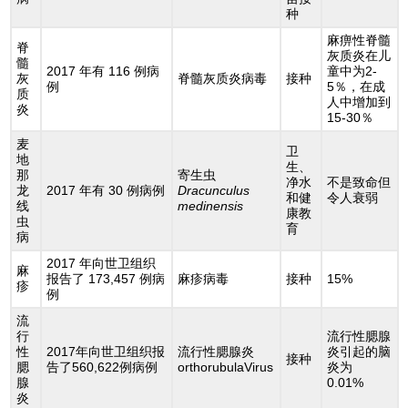
种
麻痹性脊髓
脊
灰质炎在儿
髓
2017 年有 116 例病
童中为2-
灰
脊髓灰质炎病毒
接种
例
5％，在成
质
人中增加到
炎
15-30％
麦
卫
地
生、
那
寄生虫
净水
不是致命但
龙
2017 年有 30 例病例
Dracunculus
和健
令人衰弱
线
medinensis
康教
虫
育
病
2017 年向世卫组织
麻
报告了 173,457 例病
麻疹病毒
接种
15%
疹
例
流
行
流行性腮腺
性
2017年向世卫组织报
流行性腮腺炎
炎引起的脑
接种
腮
告了560,622例病例
orthorubulaVirus
炎为
腺
0.01%
炎