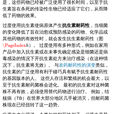
是，这些药物已经被广泛使用了很长时间，以至于抗
生素旨在杀死的传染性生物已经适应了它们，从而降
低了药物的效果。
过度使用抗生素使病原体产生
抗生素耐药性
，当细菌
的变化降低了旨在治愈或预防感染的药物、化学品或
其他药物的有效性时，就会发生抗生素耐药性（图
\PageIndex
）。 过度使用有多种形式，例如在家用
\PageIndex
h
h
产品中加入抗生素或在未事先确定感染是细菌还是病
毒感染的情况下开抗生素处方来治疗感染（在这种情
况下，抗生素将无效）。 与
农药耐药性的演变
类似，
抗生素的广泛使用有利于碰巧具有赋予抗生素耐药性
的基因版本的人。 这些人存活和繁殖的机会最大，以
至于抗生素耐药菌株会进化。 最初的抗生素对这种菌
株不再有效，必须使用替代药物进行治疗。 例如，结
核病（TB）在世界大部分地区几乎被消灭，但耐药菌
株现在已经扭转了这一趋势。