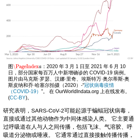
\PageIndex
图
：2020 年 3 月 1 日至 2021 年 6 月 10
\PageIndex
a
a
日，部分国家每百万人中新增确诊的 COVID-19 病例。
图片由马克斯·罗瑟、汉娜·里奇、埃斯特万·奥尔蒂斯-奥
斯皮纳和乔·哈塞尔拍摄（2020）-“
冠状病毒疫情
（COVID-19）
”。 在 OurWorldIndata.org 上在线发布。
(
CC-BY
)。
研究表明，SARS-CoV-2可能起源于蝙蝠冠状病毒，
直接或通过其他动物作为中间体感染人类。 它主要通
过呼吸道在人与人之间传播，包括飞沫、气溶胶、呼
吸道分泌物或唾液。 它通常通过直接接触传播传播，