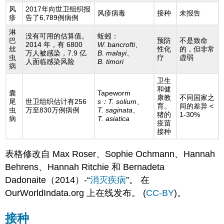
风
2017年向世卫组织报
风疹病毒
接种
未报告
疹
告了6,789例病例
淋
没有可用的估算值。
蚯蚓：
巴
预防
不是致命
2014 年，有 6800
W. bancrofti、
丝
性化
的，但非常
万人被感染，7.9 亿
B. malayi、
虫
疗
虚弱
人面临感染风险
B. timori
病
卫生
和健
囊
Tapeworm
康教
不同国家之
尾
世卫组织估计有256
s：T. solium、
育。
间的差异 <
虫
万至830万例病例
T. saginata、
猪的
1-30%
病
T. asiatica
疫苗
接种
表格修改自 Max Roser、Sophie Ochmann、Hannah
Behrens、Hannah Ritchie 和 Bernadeta
Dadonaite（2014）-“
消灭疾病
”。 在
OurWorldIndata.org 上在线发布。 (
CC-BY
)。
接种