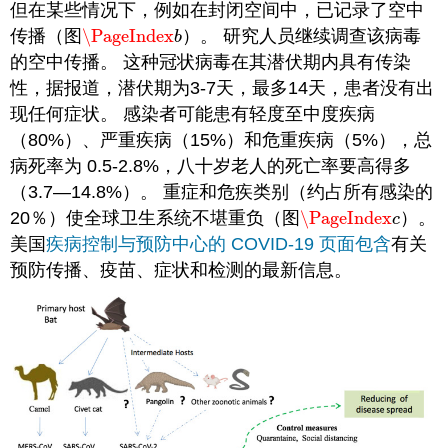
但在某些情况下，例如在封闭空间中，已记录了空中
传播（图
\PageIndex
）。 研究人员继续调查该病毒
\PageIndex
b
b
的空中传播。 这种冠状病毒在其潜伏期内具有传染
性，据报道，潜伏期为3-7天，最多14天，患者没有出
现任何症状。 感染者可能患有轻度至中度疾病
（80%）、严重疾病（15%）和危重疾病（5%），总
病死率为 0.5-2.8%，八十岁老人的死亡率要高得多
（3.7—14.8%）。 重症和危疾类别（约占所有感染的
20％）使全球卫生系统不堪重负（图
\PageIndex
）。
\PageIndex
c
c
美国
疾病控制与预防中心的 COVID-19 页面包含
有关
预防传播、疫苗、症状和检测的最新信息。