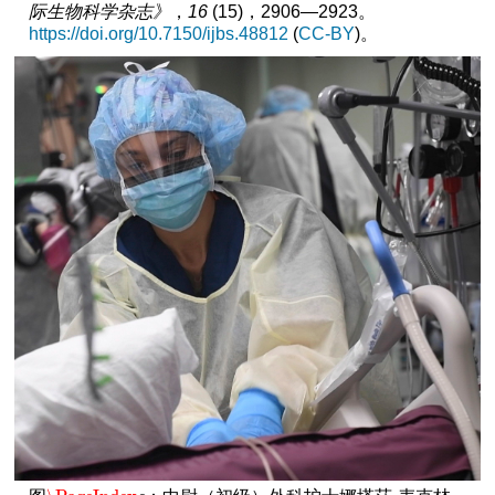
际生物科学杂志》
，
16
(15)，2906—2923。
https://doi.org/10.7150/ijbs.48812
(
CC-BY
)。