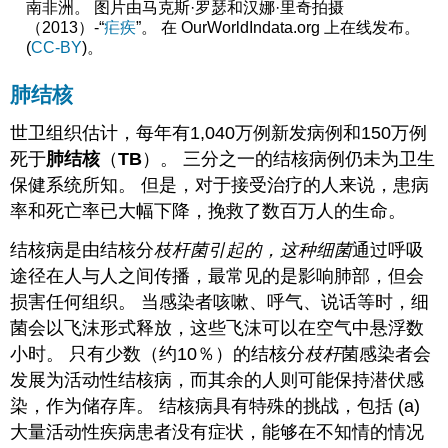
南非洲。 图片由马克斯·罗瑟和汉娜·里奇拍摄
（2013）-“
疟疾
”。 在 OurWorldIndata.org 上在线发布。
(
CC-BY
)。
肺结核
世卫组织估计，每年有1,040万例新发病例和150万例
死于
肺结核
（
TB
）。 三分之一的结核病例仍未为卫生
保健系统所知。 但是，对于接受治疗的人来说，患病
率和死亡率已大幅下降，挽救了数百万人的生命。
结核病是由结核分
枝杆菌引起的，这种细菌
通过呼吸
途径在人与人之间传播，最常见的是影响肺部，但会
损害任何组织。 当感染者咳嗽、呼气、说话等时，细
菌会以飞沫形式释放，这些飞沫可以在空气中悬浮数
小时。 只有少数（约10％）的结核分
枝杆
菌感染者会
发展为活动性结核病，而其余的人则可能保持潜伏感
染，作为储存库。 结核病具有特殊的挑战，包括 (a)
大量活动性疾病患者没有症状，能够在不知情的情况