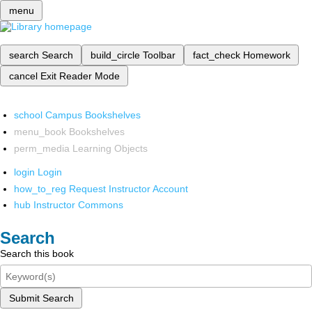
menu
search
Search
build_circle
Toolbar
fact_check
Homework
cancel
Exit Reader Mode
school
Campus Bookshelves
menu_book
Bookshelves
perm_media
Learning Objects
login
Login
how_to_reg
Request Instructor Account
hub
Instructor Commons
Search
Search this book
Submit Search