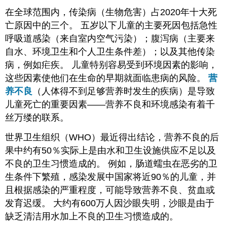
在全球范围内，传染病（生物危害）占2020年十大死
亡原因中的三个。 五岁以下儿童的主要死因包括急性
呼吸道感染（来自室内空气污染）；腹泻病（主要来
自水、环境卫生和个人卫生条件差）；以及其他传染
病，例如疟疾。 儿童特别容易受到环境因素的影响，
这些因素使他们在生命的早期就面临患病的风险。
营
养不良
（人体得不到足够营养时发生的疾病）是导致
儿童死亡的重要因素——营养不良和环境感染有着千
丝万缕的联系。
世界卫生组织（WHO）最近得出结论，营养不良的后
果中约有50％实际上是由水和卫生设施供应不足以及
不良的卫生习惯造成的。 例如，肠道蠕虫在恶劣的卫
生条件下繁殖，感染发展中国家将近90％的儿童，并
且根据感染的严重程度，可能导致营养不良、贫血或
发育迟缓。 大约有600万人因沙眼失明，沙眼是由于
缺乏清洁用水加上不良的卫生习惯造成的。