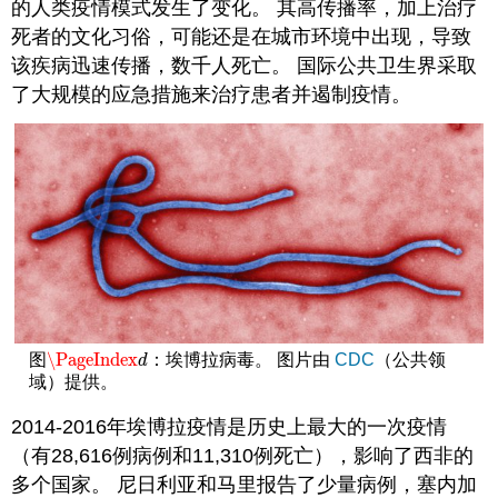
的人类疫情模式发生了变化。 其高传播率，加上治疗
死者的文化习俗，可能还是在城市环境中出现，导致
该疾病迅速传播，数千人死亡。 国际公共卫生界采取
了大规模的应急措施来治疗患者并遏制疫情。
\PageIndex
图
：埃博拉病毒。 图片由
CDC
（公共领
\PageIndex
d
d
域）提供。
2014-2016年埃博拉疫情是历史上最大的一次疫情
（有28,616例病例和11,310例死亡），影响了西非的
多个国家。 尼日利亚和马里报告了少量病例，塞内加