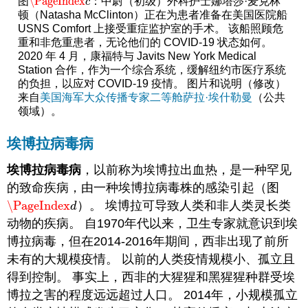
\PageIndex
图
：中尉（初级）外科护士娜塔莎·麦克林
\PageIndex
c
c
顿（Natasha McClinton）正在为患者准备在美国医院船
USNS Comfort 上接受重症监护室的手术。 该船照顾危
重和非危重患者，无论他们的 COVID-19 状态如何。
2020 年 4 月，康福特与 Javits New York Medical
Station 合作，作为一个综合系统，缓解纽约市医疗系统
的负担，以应对 COVID-19 疫情。 图片和说明（修改）
来自
美国海军大众传播专家二等舱萨拉·埃什勒曼
（公共
领域）。
埃博拉病毒病
埃博拉病毒病
，以前称为埃博拉出血热，是一种罕见
的致命疾病，由一种埃博拉病毒株的感染引起（图
\PageIndex
）。 埃博拉可导致人类和非人类灵长类
\PageIndex
d
d
动物的疾病。 自1970年代以来，卫生专家就意识到埃
博拉病毒，但在2014-2016年期间，西非出现了前所
未有的大规模疫情。 以前的人类疫情规模小、孤立且
得到控制。 事实上，西非的大猩猩和黑猩猩种群受埃
博拉之害的程度远远超过人口。 2014年，小规模孤立