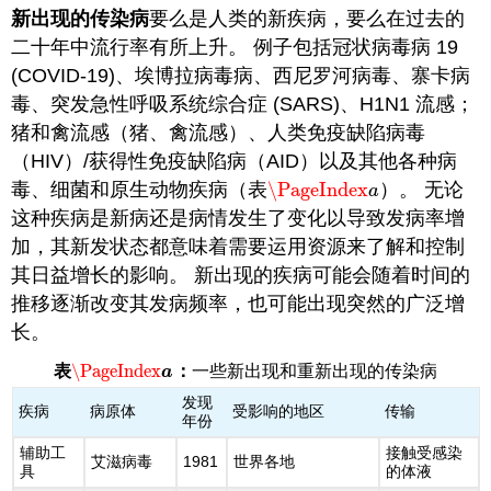
新出现的传染病
要么是人类的新疾病，要么在过去的
二十年中流行率有所上升。 例子包括冠状病毒病 19
(COVID-19)、埃博拉病毒病、西尼罗河病毒、寨卡病
毒、突发急性呼吸系统综合症 (SARS)、H1N1 流感；
猪和禽流感（猪、禽流感）、人类免疫缺陷病毒
（HIV）/获得性免疫缺陷病（AID）以及其他各种病
毒、细菌和原生动物疾病（表
\PageIndex
）。 无论
\PageIndex
a
a
这种疾病是新病还是病情发生了变化以导致发病率增
加，其新发状态都意味着需要运用资源来了解和控制
其日益增长的影响。 新出现的疾病可能会随着时间的
推移逐渐改变其发病频率，也可能出现突然的广泛增
长。
\PageIndex
表
：
一些新出现和重新出现的传染病
\PageIndex
a
a
发现
疾病
病原体
受影响的地区
传输
年份
辅助工
接触受感染
艾滋病毒
1981
世界各地
具
的体液