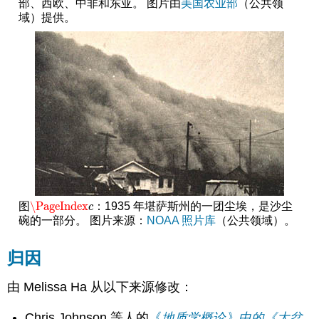
部、西欧、中非和东亚。 图片由
美国农业部
（公共领
域）提供。
\PageIndex
图
：1935 年堪萨斯州的一团尘埃，是沙尘
\PageIndex
c
c
碗的一部分。 图片来源：
NOAA 照片库
（公共领域）。
归因
由 Melissa Ha 从以下来源修改：
Chris Johnson 等人的
《
地质学概论》中的《大盆