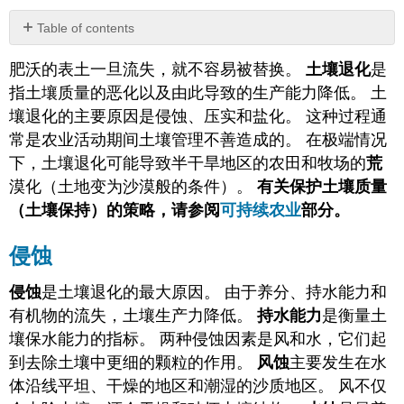
Table of contents
侵
肥沃的表土一旦流失，就不容易被替换。
土壤退化
是
蚀
指土壤质量的恶化以及由此导致的生产能力降低。 土
压
实
壤退化的主要原因是侵蚀、压实和盐化。 这种过程通
盐
常是农业活动期间土壤管理不善造成的。 在极端情况
化
下，土壤退化可能导致半干旱地区的农田和牧场的
荒
荒
漠化（土地变为沙漠般的条件）。
有关保护土壤质量
漠
化
（土壤保持）的策略，请参阅
可持续农业
部分。
归
因
侵蚀
侵蚀
是土壤退化的最大原因。 由于养分、持水能力和
有机物的流失，土壤生产力降低。
持水能力
是衡量土
壤保水能力的指标。 两种侵蚀因素是风和水，它们起
到去除土壤中更细的颗粒的作用。
风蚀
主要发生在水
体沿线平坦、干燥的地区和潮湿的沙质地区。 风不仅