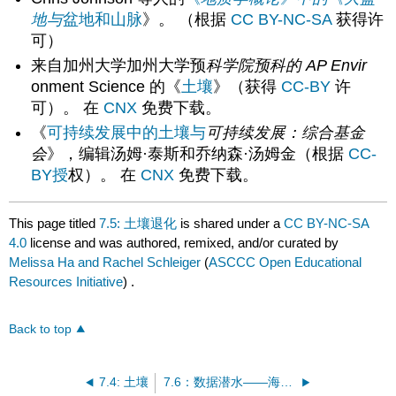
地与
盆地和山脉
》。 （根据
CC BY-NC-SA
获得许
可）
来自加州大学加州大学预
科学院预科的 AP Envir
onment Science 的《
土壤
》（获得
CC-BY
许
可）。 在
CNX
免费下载。
《
可持续发展中的土壤与
可持续发展：综合基金
会
》，编辑汤姆·泰斯和乔纳森·汤姆金（根据
CC-
BY授
权）。 在
CNX
免费下载。
This page titled
7.5: 土壤退化
is shared under a
CC BY-NC-SA
4.0
license and was authored, remixed, and/or curated by
Melissa Ha and Rachel Schleiger
(
ASCCC Open Educational
Resources Initiative
) .
Back to top
7.4: 土壤
7.6：数据潜水——海狸对湿地的影响