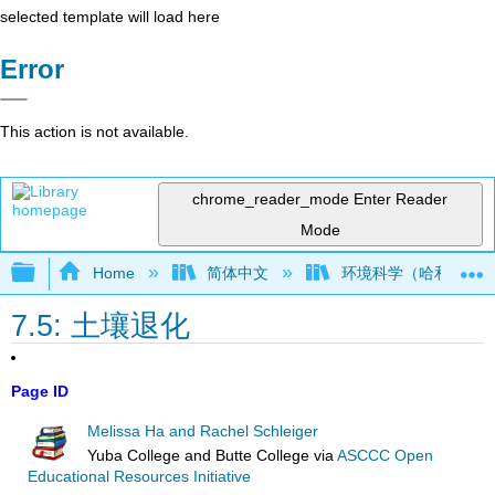
selected template will load here
Error
This action is not available.
chrome_reader_mode
Enter Reader
Mode
Expand/collapse global hierarchy
Home
简体中文
环境科学（哈和施莱
7.5: 土壤退化
Page ID
Melissa Ha and Rachel Schleiger
Yuba College and Butte College
via
ASCCC Open
Educational Resources Initiative