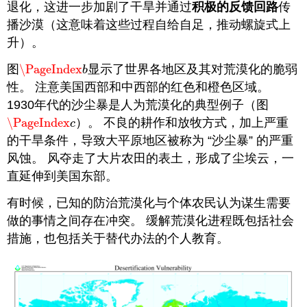
退化，这进一步加剧了干旱并通过
积极的反馈回路
传
播沙漠（这意味着这些过程自给自足，推动螺旋式上
升）。
图
\PageIndex
显示了世界各地区及其对荒漠化的脆弱
\PageIndex
b
b
性。 注意美国西部和中西部的红色和橙色区域。
1930年代的沙尘暴是人为荒漠化的典型例子（图
\PageIndex
）。 不良的耕作和放牧方式，加上严重
\PageIndex
c
c
的干旱条件，导致大平原地区被称为 “沙尘暴” 的严重
风蚀。 风夺走了大片农田的表土，形成了尘埃云，一
直延伸到美国东部。
有时候，已知的防治荒漠化与个体农民认为谋生需要
做的事情之间存在冲突。 缓解荒漠化进程既包括社会
措施，也包括关于替代办法的个人教育。