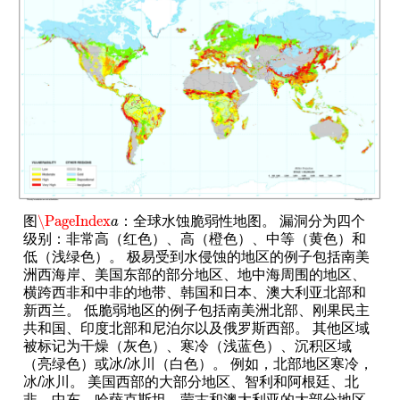
\PageIndex
图
：全球水蚀脆弱性地图。 漏洞分为四个
\PageIndex
a
a
级别：非常高（红色）、高（橙色）、中等（黄色）和
低（浅绿色）。 极易受到水侵蚀的地区的例子包括南美
洲西海岸、美国东部的部分地区、地中海周围的地区、
横跨西非和中非的地带、韩国和日本、澳大利亚北部和
新西兰。 低脆弱地区的例子包括南美洲北部、刚果民主
共和国、印度北部和尼泊尔以及俄罗斯西部。 其他区域
被标记为干燥（灰色）、寒冷（浅蓝色）、沉积区域
（亮绿色）或冰/冰川（白色）。 例如，北部地区寒冷，
冰/冰川。 美国西部的大部分地区、智利和阿根廷、北
非、中东、哈萨克斯坦、蒙古和澳大利亚的大部分地区