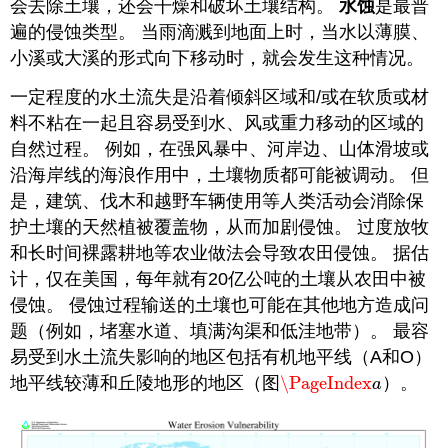
会去除土壤，还会干燥和破坏土壤结构。
水蚀
是最普
遍的侵蚀类型。 当雨滴溅到地面上时，当水以薄膜、
小溪或大溪的形式向下移动时，就会发生这种情况。
一定程度的水土流失是沿着倾斜区域和/或在软质或材
料不粘在一起且容易受到水、风或重力移动的区域的
自然过程。 例如，在强风暴中、河岸边、山体滑坡或
沿海岸线的海浪作用中，土壤物质都可能被调动。 但
是，建筑、伐木和越野车辆使用等人类活动会消除保
护土壤的天然植被覆盖物，从而加剧侵蚀。 过度放牧
和长时间裸露耕地等农业做法会导致农田侵蚀。 据估
计，仅在美国，每年就有20亿公吨的土壤从农田中被
侵蚀。 侵蚀过程输送的土壤也可能在其他地方造成问
题（例如，堵塞水道、填满沟渠和低洼地带）。 最容
易受到水土流失影响的地区包括有机地平线（A和O）
地平线较薄和丘陵地形的地区（图
\PageIndex
）。
\PageIndex
a
a