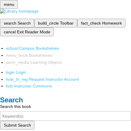
menu
search
Search
build_circle
Toolbar
fact_check
Homework
cancel
Exit Reader Mode
school
Campus Bookshelves
menu_book
Bookshelves
perm_media
Learning Objects
login
Login
how_to_reg
Request Instructor Account
hub
Instructor Commons
Search
Search this book
Submit Search