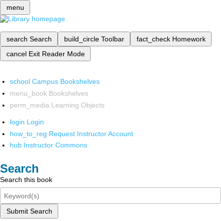
menu
search
Search
build_circle
Toolbar
fact_check
Homework
cancel
Exit Reader Mode
school
Campus Bookshelves
menu_book
Bookshelves
perm_media
Learning Objects
login
Login
how_to_reg
Request Instructor Account
hub
Instructor Commons
Search
Search this book
Submit Search