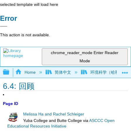
selected template will load here
Error
This action is not available.
chrome_reader_mode
Enter Reader
Mode
Expand/collapse global hierarchy
Home
简体中文
环境科学（哈和施莱
6.4: 回顾
Page ID
Melissa Ha and Rachel Schleiger
Yuba College and Butte College
via
ASCCC Open
Educational Resources Initiative