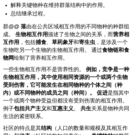
解释关键物种在维持群落结构中的作用。
总结继承过程。
群@@
落
由在公共区域相互作用的不同物种的种群组
成。
生物相互作用
描述了生物之间的关系，而
营养相
互作用
，包括
捕食
、
草药象牙
和
寄生虫
，是涉及一个
生物吃另一个生物的生物相互作用。 通过
食物链和食
物
网
绘制了营养相互作用。
一些生物相互作用不是营养性的。
例如，
竞争
是一种
生物相互作用，其中使用相同资源的一个或两个生物
受到伤害，它可能发生在相同物种的个体之间（种
内）或不同物种的成员之间（
种间
）。
促进
是指其中
一个或两个物种受益但都没有受到伤害的相互作用。
例子
包括共产主义
和
互惠主义
。
共生
关系是物种共同
生活的紧密联系。
社区的特点是其
结构
（人口的数量和规模及其相互作