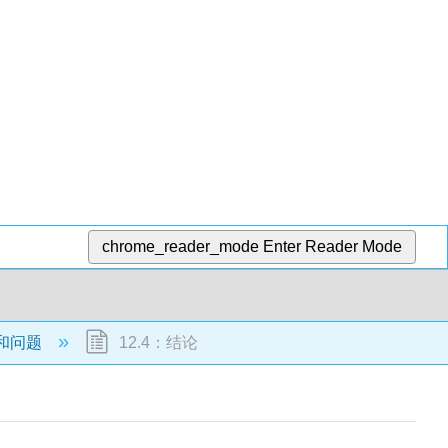
chrome_reader_mode
Enter Reader Mode
战和问题
12.4：结论