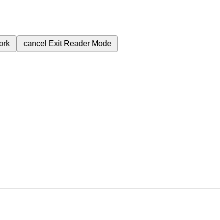
ork
cancel
Exit Reader Mode