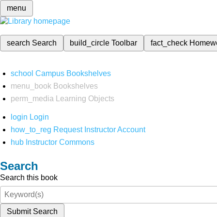
menu
search
Search
build_circle
Toolbar
fact_check
Homew
school
Campus Bookshelves
menu_book
Bookshelves
perm_media
Learning Objects
login
Login
how_to_reg
Request Instructor Account
hub
Instructor Commons
Search
Search this book
Submit Search