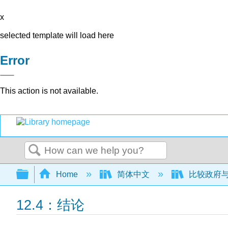
x
selected template will load here
Error
This action is not available.
Search
Expand/collapse global hierarchy
Home
简体中文
比较政府与政
12.4：结论