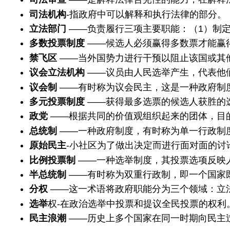
司法机构
-指政府中可以解释和执行法律的部分。
立法部门
——负责履行三项主要职能：（1）制定
多数投票制度
——候选人必须赢得多数票才能赢
禁飞区
——当外国势力进行干预以阻止该国或其
议会立法机构
——议员由人民选举产生，代表他
议会制
——有时称为议会民主，这是一种政府制
多元投票制度
——获得最多选票的候选人获胜的
政党
——根据共同的价值观组织起来的团体，目
总统制
——一种政府制度，有时称为单一行政制
原始民主
-小社区为了做出决定而进行面对面的讨
比例投票制
——一种选举制度，其投票选项反映
半总统制
——有时称为双重行政制，即一个国家
分权
——这一术语将政府职能分为三个领域：立
选举
权-在政治选举中投票和提议全民投票的权利
民主浪潮
——历史上多个国家在同一时期向民主