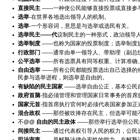
直接民主
——一种使公民能够直接投票或直接参
选举
-在世界各地选出领导人的机制。
选举
-一个形容词，意思是与选举或选民有关。
选举民主——代
议制民主的一种形式，政治领导
选举制度
——也称为国家的投票制度；选举制度
行政部门
——通常由单一领导人、带助理（副总
公平选举
——所有选票具有同等权重、计算准确
自由选举
——所有公民都能投票选出自己选择的
民参与选举进程，则选举是自由的。
有缺陷的民主国家
——选举自由公正，基本公民
政府首脑
-指必须管理和管理国家日常事务的首席
国家元首
-指首席执行官何时必须代表国家参加正
混合政权
——那些被吹捧存在民主，但选举可能
不@@
自由的民主政体
——那些举行选举但公民
间接民主
——通过代表权引导人民的权力，公民
司法审查
——是解释法律合宪性的能力，在解释