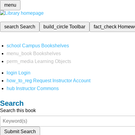
menu
search
Search
build_circle
Toolbar
fact_check
Homew
school
Campus Bookshelves
menu_book
Bookshelves
perm_media
Learning Objects
login
Login
how_to_reg
Request Instructor Account
hub
Instructor Commons
Search
Search this book
Submit Search