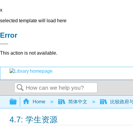
x
selected template will load here
Error
This action is not available.
Search
Expand/collapse global hierarchy
Home
简体中文
比较政府与政
4.7: 学生资源