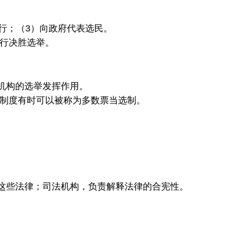
.3
节：
民
行；（3）向政府代表选民。
主
行决胜选举。
制
度
第
#4
机构的选举发挥作用。
.4
个制度有时可以被称为多数票当选制。
节：
巩
固
民
主
第
#4
这些法律；司法机构，负责解释法律的合宪性。
.5
节：
比
较