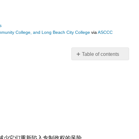
s
ommunity College, and Long Beach City College
via
ASCCC
Table of contents
关
键
术
语/
词
汇
表
摘
要
第
#4
减少它们重新陷入专制政权的风险。