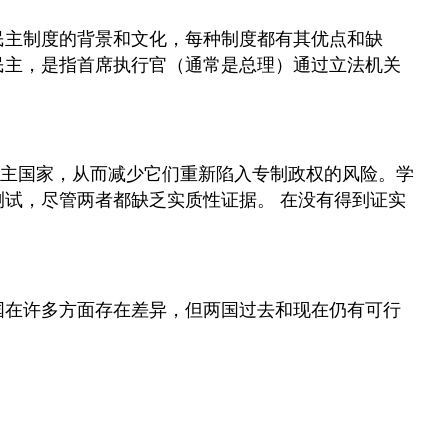
批
判
民主制度的背景和文化，每种制度都有其优点和缺
性
民主，是指首席执行官（通常是总理）通过立法机关
思
维
问
题
进
主国家，从而减少它们重新陷入专制政权的风险。学
一
测试，尽管两者都缺乏实质性证据。 在没有得到证实
步
研
究
的
建
国在许多方面存在差异，但两国过去和现在仍有可行
议
网
站
期
刊
书