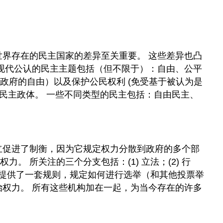
案
例
研
究
—
世界存在的民主国家的差异至关重要。 这些差异也凸
民
些现代公认的民主主题包括（但不限于）：自由、公平
主
政府的自由）以及保护公民权利 (免受基于被认为是
化
之
由民主政体。 一些不同类型的民主包括：自由民主、
路：
南
非
和
伊
立促进了制衡，因为它规定权力分散到政府的多个部
拉
 所关注的三个分支包括：(1) 立法；(2) 行
克
度提供了一套规则，规定如何进行选举（和其他投票举
查
治权力。 所有这些机构加在一起，为当今存在的许多
看
问
题