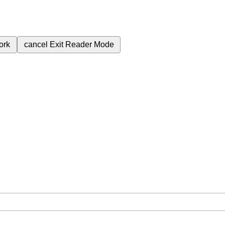
ork
cancel
Exit Reader Mode