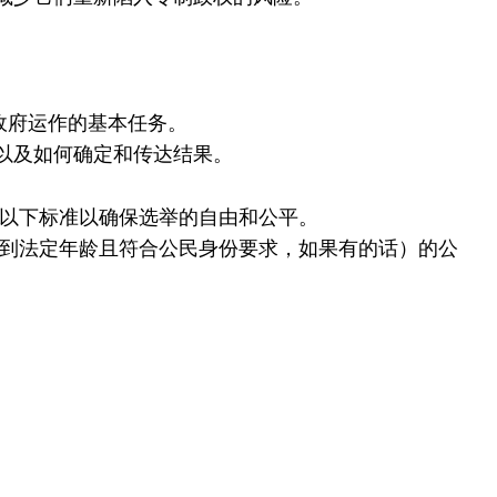
.1
节：
什
么
是
政府运作的基本任务。
民
以及如何确定和传达结果。
主？
第
#4
足以下标准以确保选举的自由和公平。
.2
达到法定年龄且符合公民身份要求，如果有的话）的公
节：
民
主
内
部
的
机
构
第
#4
。