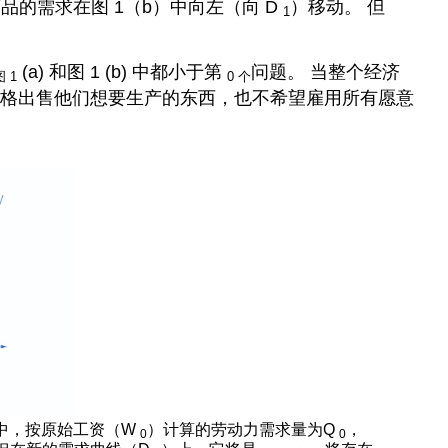
品的需求在图 1（b）中向左（向 D
）移动。 但
1
(a) 和图 1 (b) 中都小于第
问题。 当整个经济
 1
0 个
格出售他们想要生产的东西，也不希望雇用所有愿意
）中，按原始工资（W
）计算的劳动力需求量为Q
，
0
0