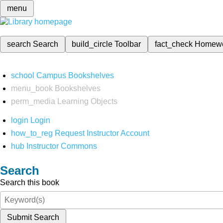
menu
search
Search
build_circle
Toolbar
fact_check
Homew
school
Campus Bookshelves
menu_book
Bookshelves
perm_media
Learning Objects
login
Login
how_to_reg
Request Instructor Account
hub
Instructor Commons
Search
Search this book
Submit Search