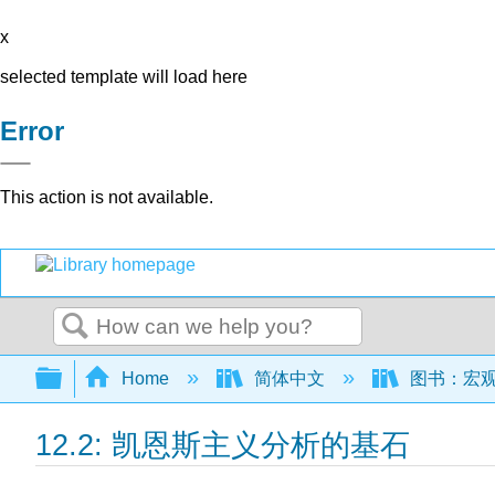
x
selected template will load here
Error
This action is not available.
Search
Expand/collapse global hierarchy
Home
简体中文
图书：宏观经
12.2: 凯恩斯主义分析的基石