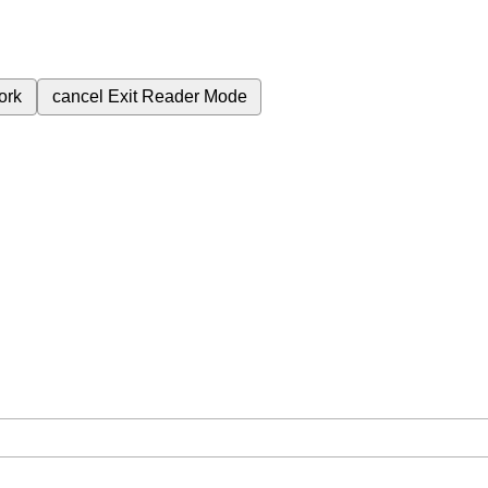
ork
cancel
Exit Reader Mode