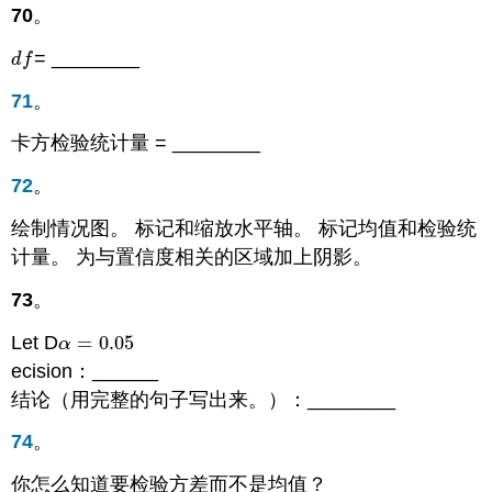
70
。
= ________
d
f
d
f
71
。
卡方检验统计量 = ________
72
。
绘制情况图。 标记和缩放水平轴。 标记均值和检验统
计量。 为与置信度相关的区域加上阴影。
73
。
Let D
=
0.05
α
=
0.05
α
ecision：______
结论（用完整的句子写出来。）：________
74
。
你怎么知道要检验方差而不是均值？