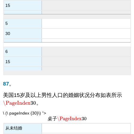
15
5
30
6
15
87
。
美国15岁及以上男性人口的婚姻状况分布如表所示
\PageIndex
30
。
\PageIndex
30
\ (\ pageIndex {30}\) “>
\PageIndex
30
桌子
\PageIndex
30
从未结婚