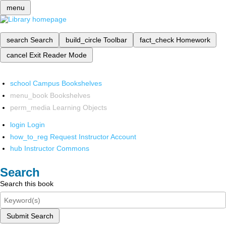
menu
search
Search
build_circle
Toolbar
fact_check
Homework
cancel
Exit Reader Mode
school
Campus Bookshelves
menu_book
Bookshelves
perm_media
Learning Objects
login
Login
how_to_reg
Request Instructor Account
hub
Instructor Commons
Search
Search this book
Submit Search