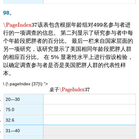
98
。
\PageIndex
37
该表包含根据年龄组对499名参与者进
\PageIndex
37
行的一项调查的信息。 第二列显示了研究参与者中每
个年龄段肥胖者的百分比。 最后一栏来自国家层面的
另一项研究，该研究显示了美国相同年龄段肥胖人群
的相应百分比。
在 5% 显著性水平上进行假设检验，
以确定调查参与者是否是美国肥胖人群的代表性样
本。
\ (\ pageIndex {37}\) “>
\PageIndex
37
桌子
\PageIndex
37
20—30
75.0
32.6
31—40