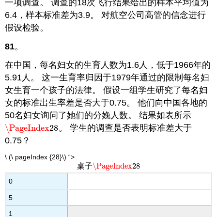
一项调查。 调查的18次飞行结果给出的样本平均值为
6.4，样本标准差为3.9。 对航空公司高管的信念进行
假设检验。
81
。
在中国，每名妇女的生育人数为1.6人，低于1966年的
5.91人。 这一生育率归因于1979年通过的限制每名妇
女生育一个孩子的法律。 假设一组学生研究了每名妇
女的标准出生率差是否大于0.75。 他们向中国各地的
50名妇女询问了她们的分娩人数。 结果如表所示
\PageIndex
28
。 学生的调查是否表明标准差大于
\PageIndex
28
0.75？
\ (\ pageIndex {28}\) “>
\PageIndex
28
桌子
\PageIndex
28
0
5
1