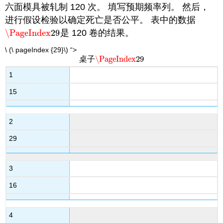
六面模具被轧制 120 次。 填写预期频率列。 然后，
进行假设检验以确定死亡是否公平。 表中的数据
\PageIndex
29
是 120 卷的结果。
\PageIndex
29
\ (\ pageIndex {29}\) “>
\PageIndex
29
桌子
\PageIndex
29
1
15
2
29
3
16
4