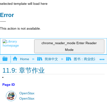
selected template will load here
Error
This action is not available.
chrome_reader_mode
Enter Reader
Mode
Expand/collapse global hierarchy
Home
简体中文
图书：商业统计 (OpenS
11.9: 章节作业
Page ID
OpenStax
OpenStax