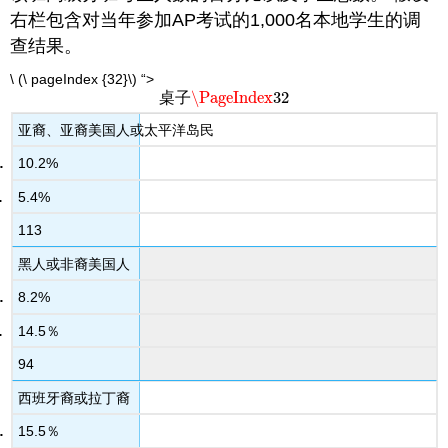
右栏包含对当年参加AP考试的1,000名本地学生的调
查结果。
\ (\ pageIndex {32}\) “>
\PageIndex
32
桌子
\PageIndex
32
亚裔、亚裔美国人或太平洋岛民
10.2%
5.4%
113
黑人或非裔美国人
8.2%
14.5％
94
西班牙裔或拉丁裔
15.5％