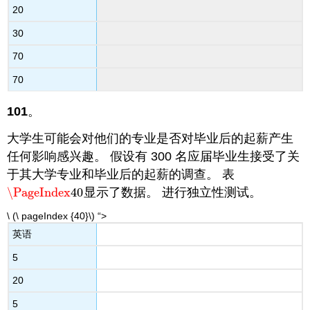
20
30
70
70
101
。
大学生可能会对他们的专业是否对毕业后的起薪产生
任何影响感兴趣。 假设有 300 名应届毕业生接受了关
于其大学专业和毕业后的起薪的调查。 表
\PageIndex
40
显示了数据。 进行独立性测试。
\PageIndex
40
\ (\ pageIndex {40}\) “>
英语
5
20
5