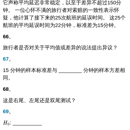
它声称平均延迟非常稳定，以至于差异不超过150分
钟。 一位心怀不满的旅行者对索赔的一致性表示怀
疑，他计算了接下来的25次航班的延误时间。 这25个
航班的平均延误时间为22分钟，标准差为15分钟。
66
。
旅行者是否对关于平均值或差异的说法提出异议？
67
。
15 分钟的样本标准差与 ________ 分钟的样本方差相
同。
68
。
这是右尾、左尾还是双尾测试？
69
。
: __________
H
0
H
0