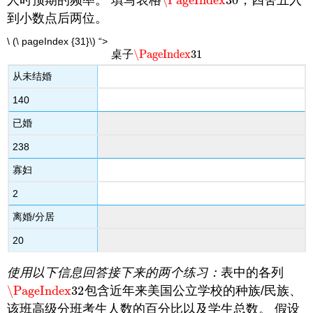
\PageIndex
30
\PageIndex
30
到小数点后两位。
\ (\ pageIndex {31}\) “>
\PageIndex
31
桌子
\PageIndex
31
从未结婚
140
已婚
238
寡妇
2
离婚/分居
20
使用以下信息回答接下来的两个练习：
表中的各列
\PageIndex
32
包含近年来美国公立学校的种族/民族、
\PageIndex
32
该班高级分班考生人数的百分比以及学生总数。 假设