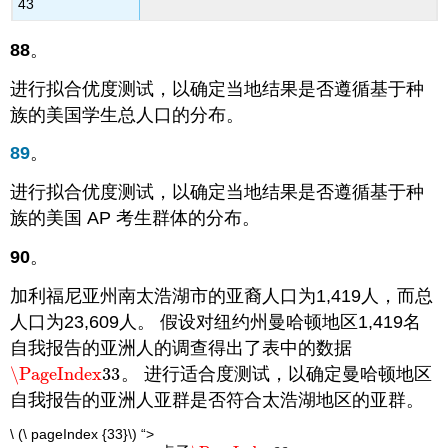
43
88
。
进行拟合优度测试，以确定当地结果是否遵循基于种
族的美国学生总人口的分布。
89
。
进行拟合优度测试，以确定当地结果是否遵循基于种
族的美国 AP 考生群体的分布。
90
。
加利福尼亚州南太浩湖市的亚裔人口为1,419人，而总
人口为23,609人。 假设对纽约州曼哈顿地区1,419名
自我报告的亚洲人的调查得出了表中的数据
\PageIndex
33
。 进行适合度测试，以确定曼哈顿地区
\PageIndex
33
自我报告的亚洲人亚群是否符合太浩湖地区的亚群。
\ (\ pageIndex {33}\) “>