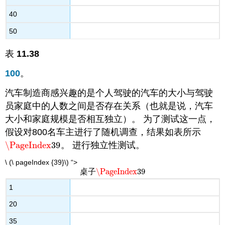
40
50
表
11.38
100
。
汽车制造商感兴趣的是个人驾驶的汽车的大小与驾驶
员家庭中的人数之间是否存在关系（也就是说，汽车
大小和家庭规模是否相互独立）。 为了测试这一点，
假设对800名车主进行了随机调查，结果如表所示
\PageIndex
39
。 进行独立性测试。
\PageIndex
39
\ (\ pageIndex {39}\) “>
\PageIndex
39
桌子
\PageIndex
39
1
20
35