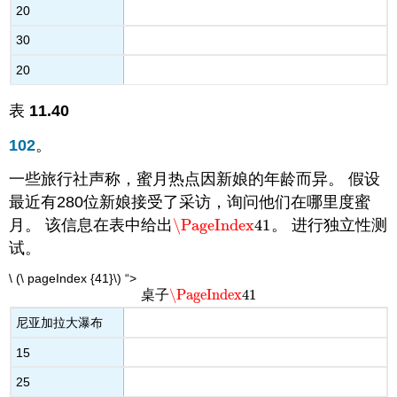
20
30
20
表
11.40
102
。
一些旅行社声称，蜜月热点因新娘的年龄而异。 假设
最近有280位新娘接受了采访，询问他们在哪里度蜜
月。 该信息在表中给出
\PageIndex
41
。 进行独立性测
\PageIndex
41
试。
\ (\ pageIndex {41}\) “>
\PageIndex
41
桌子
\PageIndex
41
尼亚加拉大瀑布
15
25