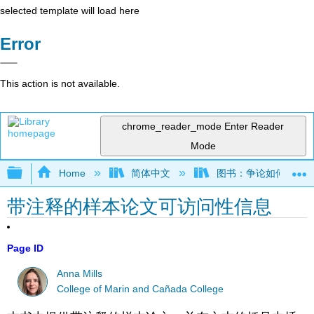
selected template will load here
Error
This action is not available.
chrome_reader_mode
Enter Reader
Mode
Expand/collapse global hierarchy
Home
简体中文
图书：争论如何运作——
带注释的样本论文可访问性信息
Page ID
Anna Mills
College of Marin and Cañada College