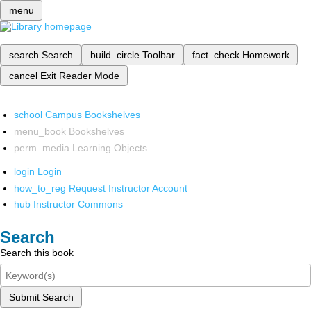
menu
search
Search
build_circle
Toolbar
fact_check
Homework
cancel
Exit Reader Mode
school
Campus Bookshelves
menu_book
Bookshelves
perm_media
Learning Objects
login
Login
how_to_reg
Request Instructor Account
hub
Instructor Commons
Search
Search this book
Submit Search