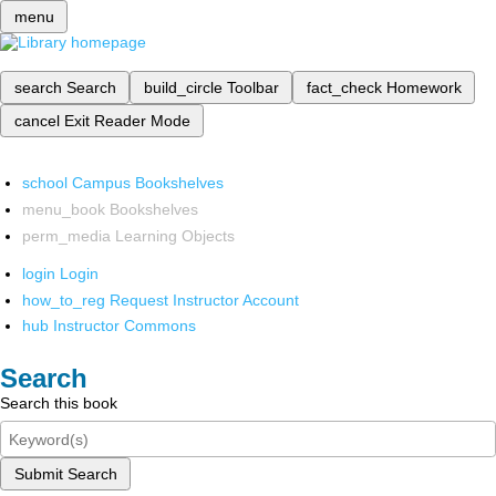
menu
search
Search
build_circle
Toolbar
fact_check
Homework
cancel
Exit Reader Mode
school
Campus Bookshelves
menu_book
Bookshelves
perm_media
Learning Objects
login
Login
how_to_reg
Request Instructor Account
hub
Instructor Commons
Search
Search this book
Submit Search