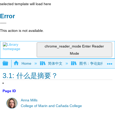
selected template will load here
Error
This action is not available.
chrome_reader_mode
Enter Reader
Mode
Expand/collapse global hierarchy
Home
简体中文
图书：争论如何运作——
3.1: 什么是摘要？
Page ID
Anna Mills
College of Marin and Cañada College