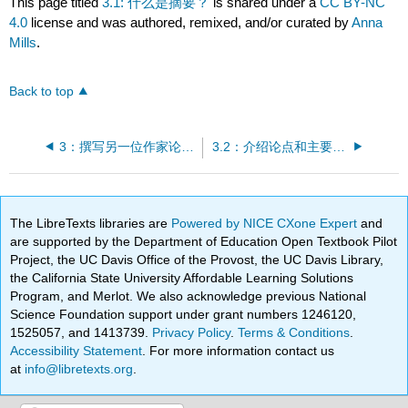
This page titled
3.1: 什么是摘要？
is shared under a
CC BY-NC
4.0
license and was authored, remixed, and/or curated by
Anna
Mills
.
Back to top
3：撰写另一位作家论点的摘要
3.2：介绍论点和主要主张
The LibreTexts libraries are
Powered by NICE CXone Expert
and
are supported by the Department of Education Open Textbook Pilot
Project, the UC Davis Office of the Provost, the UC Davis Library,
the California State University Affordable Learning Solutions
Program, and Merlot. We also acknowledge previous National
Science Foundation support under grant numbers 1246120,
1525057, and 1413739.
Privacy Policy
.
Terms & Conditions
.
Accessibility Statement
. For more information contact us
at
info@libretexts.org
.