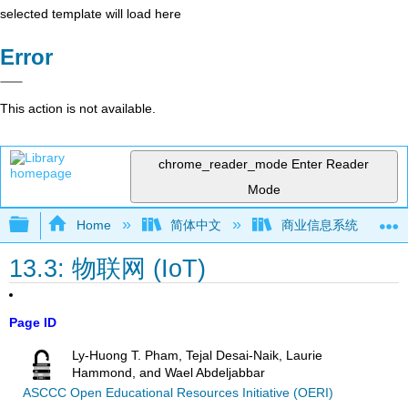
selected template will load here
Error
This action is not available.
chrome_reader_mode
Enter Reader
Mode
Expand/collapse global hierarchy
Home
简体中文
商业信息系统
13.3: 物联网 (IoT)
Page ID
Ly-Huong T. Pham, Tejal Desai-Naik, Laurie
Hammond, and Wael Abdeljabbar
ASCCC Open Educational Resources Initiative (OERI)