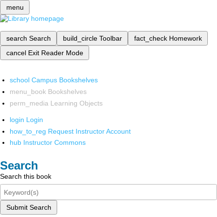
menu
search
Search
build_circle
Toolbar
fact_check
Homework
cancel
Exit Reader Mode
school
Campus Bookshelves
menu_book
Bookshelves
perm_media
Learning Objects
login
Login
how_to_reg
Request Instructor Account
hub
Instructor Commons
Search
Search this book
Submit Search