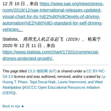
12 月 10 日，来自
https://www.sae.org/news/press-
room/2018/12/sae-international-releases-updated-
visual-chart-for-its-%E2%80%9Clevels-of-driving-
automation%E2%80%9D-standard-for-self-driving-
vehicles
。
Statista。
商用无人机正在起飞（2019）。
检索于
2020 年 12 月 11 日，来自
https://www.statista.com/chart/17201/commecial-
drones-projected-growth/
。
This page titled
13.3: 物联网 (IoT)
is shared under a
CC BY-NC-
SA 3.0
license and was authored, remixed, and/or curated by
Ly-
Huong T. Pham, Tejal Desai-Naik, Laurie Hammond, and Wael
Abdeljabbar
(
ASCCC Open Educational Resources Initiative
(OERI)
) .
Back to top