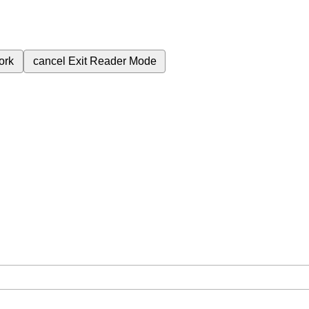
ork
cancel
Exit Reader Mode