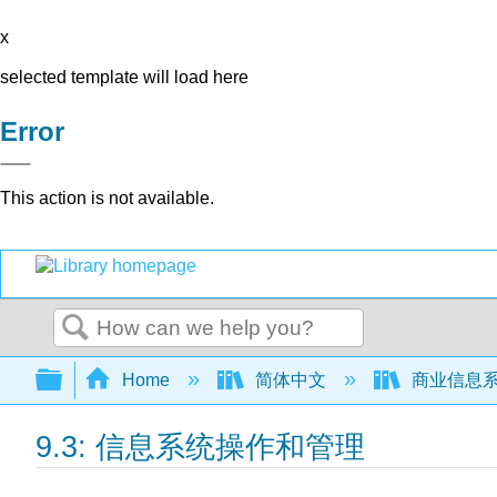
x
selected template will load here
Error
This action is not available.
Search
Expand/collapse global hierarchy
Home
简体中文
商业信息
9.3: 信息系统操作和管理