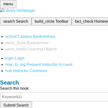
menu
search
Search
build_circle
Toolbar
fact_check
Homew
school
Campus Bookshelves
menu_book
Bookshelves
perm_media
Learning Objects
login
Login
how_to_reg
Request Instructor Account
hub
Instructor Commons
Search
Search this book
Submit Search