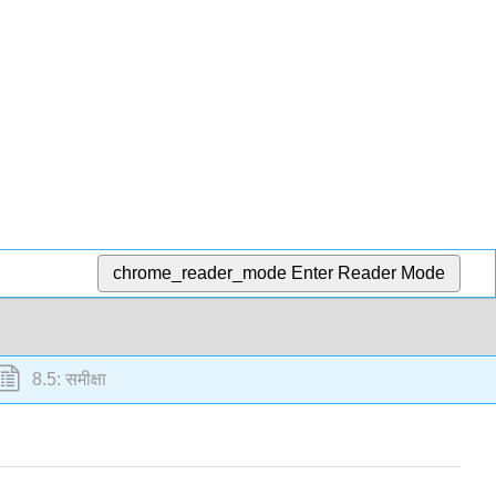
chrome_reader_mode
Enter Reader Mode
8.5: समीक्षा