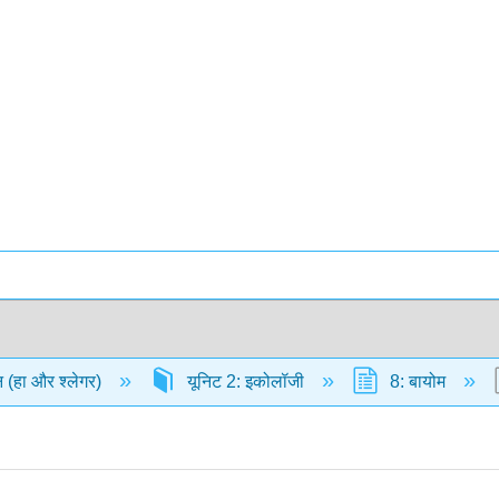
ान (हा और श्लेगर)
यूनिट 2: इकोलॉजी
8: बायोम