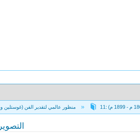
منظور عالمي لتقدير الفن (غوستلين وجوستلين)
11.10: الت