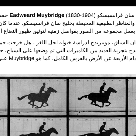
(1830-1904) الصور لدراسة الحركة. وقد وصل على متن سفينة إلى سان فرانسيسكو
مثل Eadweard Muybridge
حققت
السباق، مويبريدج لدراسة خيوله لحل اللغز - هل خرجت جميع 
ريدج بتجربة العديد من الكاميرات التي تم وضعها على السياج،
على الأرض