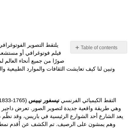
يلتقط التصوير الفوتوغرا
Table of contents
فيلم فوتوغرافي أو مستشعر 
No
headers
وتبين لنا كيف تعايشت الثقافات والموارد الطبيعية و
التقط الكيميائي الفرنسي
نيسفور نيبيس
(1765-1833) أول صورة متبقية. كانت الصورة الضبابية عبارة عن لوحة بيوتر مصقولة عرّضها للضوء لمدة ثماني ساعات. اخترع
وهم يمشون على الرصيف. تم الكشف عن أقدم نمط دا