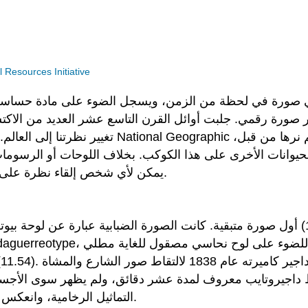
Resources Initiative
في صورة في لحظة من الزمن، ويسجل الضوء على مادة حساسة 
صورة رقمي. جلبت أوائل القرن التاسع عشر العديد من الاكتشا
تغيير نظرتنا إلى العالم. ظهرت بين عشية 
الحيوانات الأخرى على هذا الكوكب. بخلاف اللوحات أو الرسومات
يمكن لأي شخص إلقاء نظرة على الصور واستكشاف بقية العالم من مكتبة أو مجلة أو كتاب.
(11.54). يعد الشارع أحد الشوارع الرئيسية في باريس، وقد نظّم داجير كاميرته عام 1838 لالتقاط صور
جيروتايب معروف لمدة عشر دقائق، ولم يظهر سوى الأجسام غ
التماثيل الرخامية، وانعكس الضوء عن الرخام الأبيض، ولم تتحرك التماثيل أثناء العملية.