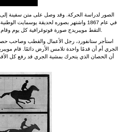
التقط مويبريدج صورة فوتوغرافية كل يوم وقام بعمل مجموعة من الصور بفواصل زمنية لتوثيق ظهور النعناع الجديد. ثم التقى بالحاكم السابق لكاليفورنيا، ليلاند ستانفورد.
استأجر ستانفورد، رجل الأعمال والقطب وصاحب حصان 
الجري أم أن قدمًا واحدة تلامس الأرض دائمًا. قام مويب