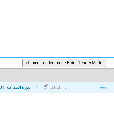
chrome_reader_mode
Enter Reader Mode
Exp
لتصوير الفوتوغرافي (منذ عام 1826)
11: الثورة الصناعية (1800 م - 1899 م)