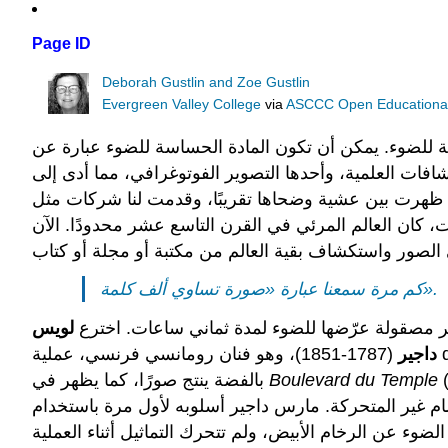
Page ID
Deborah Gustlin and Zoe Gustlin
Evergreen Valley College
via
ASCCC Open Educational 
للضوء. يمكن أن تكون المادة الحساسة للضوء عبارة عن
فات العلمية، وأحدها التصوير الفوتوغرافي، مما أدى إلى
وضحاها تقريبًا، وقدمت لنا شركات مثل National Geographic صورًا من جميع أنحاء العالم لم نرها من قبل،
، كان العالم المرئي في القرن التاسع عشر محدودًا. الآن
كم مرة سمعنا عبارة «صورة تساوي ألف كلمة».
لويس
داجير
(1787-1851)، وهو فنان رومانسي فرنسي، عملية daguerreotype، وهي طريقة واقعية جديدة لتصوير الصور. تعرض داجير للضوء على لوح نحاسي مصقول للغاية مطلي
 الشارع والمشاة
Boulevard du Temple
بالفضة ينتج صورًا، كما يظهر في
ير المتحركة. مارس داجير أسلوبه لأول مرة باستخدام