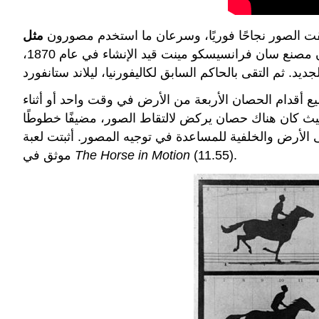
 الصور نجاحًا فوريًا، وسرعان ما استخدم مصورون
في عام 1867 واشتهر بصوره لحديقة يوسمايت الوطنية والمناظر الطبيعية المحيطة بخليج سان فرانسيسكو. عندما كان مصنع سان فرانسيسكو مينت قيد الإنشاء في عام 1870،
أقدام الحصان الأربعة من الأرض في وقت واحد أو أثناء
 حيث كان هناك حصان يركض لالتقاط الصور، مضيفًا خطوطًا
 والخلفية للمساعدة في توجيه المصور. أثبتت لعبة Muybridge أن الحصان الذي يتحرك بمشية الجري قد رفع كل الأقدام الأربعة عن الأرض بالفرس الكامل، كما هو
(11.55).
The Horse in Motion
موثق في