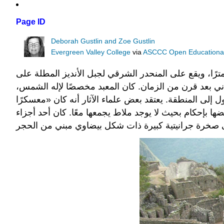
Page ID
Deborah Gustlin and Zoe Gustlin
Evergreen Valley College
via
ASCCC Open Educational 
بناء معبد الشمس (7.62) على سلسلة جبال في ماتشو بيتشو، بيرو على ارتفاع 2430 مترًا، ويقع على المنحدر الشرقي لجبل الأنديز المطلة على
باني بعد قرن من الزمان. كان المعبد مخصصًا لإله الشمس،
إلى المنطقة. يعتقد بعض علماء الآثار أنه كان «معسكرًا
ا بإحكام بحيث لا يوجد ملاط يجمعها معًا. كان أحد أجزاء