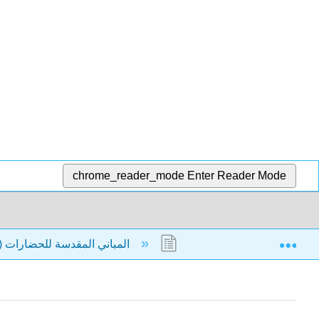
chrome_reader_mode
Enter Reader Mode
Exp
شمس (منتصف 1400 م)
7: المباني المقدسة للحضارات (200 م - 1400 م)