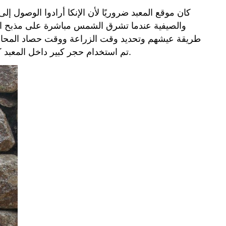
والصيفية عندما تشرق الشمس مباشرة على مذبح المع
طريقة عيشهم وتحديد وقت الزراعة ووقت حصاد المحاصيل 
تم استخدام حجر كبير داخل المعبد كمذبح حيث قام الكهنة بطقوسهم وتضحياتهم. كان الباب الأصلي مرصعًا بالجواهر والزخارف الذهبية ليعكس ضوء الشمس.