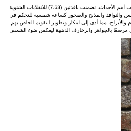
كان موقع المعبد ضروريًا لأن الإنكا أرادوا الوصول إلى أعلى مستوى ممكن في السماء، وهو مكان مقدس حيث أقيمت أهم الأحداث. تضمنت نافذتين (7.63) للانقلابات الشتوية
شمس والنوافذ والمذبح والصخور كساعة شمسية للتحكم في
لأبراج، مما أدى إلى ابتكار وتطوير التقويم الخاص بهم.