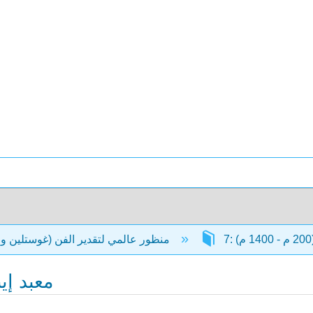
منظور عالمي لتقدير الفن (غوستلين وجوستلين)
7.14: معب