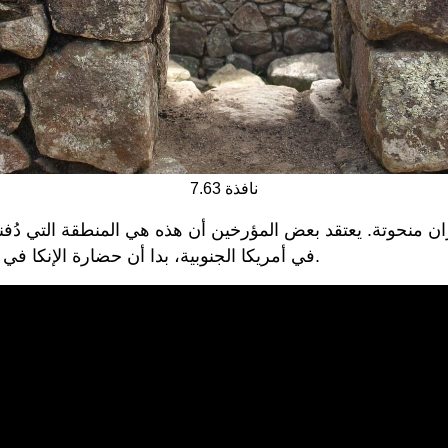
نافذة 7.63
نحوتة. يعتقد بعض المؤرخين أن هذه هي المنطقة التي دُفنت 
في أمريكا الجنوبية، بدا أن حضارة الإنكا في ماتشو بيتشو قد هلكت، ولم يتبق سوى آثار كبيرة للشمس.