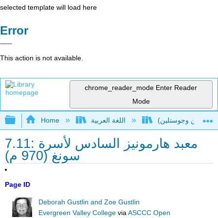
selected template will load here
Error
This action is not available.
chrome_reader_mode
Enter Reader
Mode
Expand/collapse global hierarchy
اللغة العربية
Home
7.11: معبد هارمونيز السادس لأسرة
سونغ (970 م)
Page ID
Deborah Gustlin and Zoe Gustlin
Evergreen Valley College
via
ASCCC Open