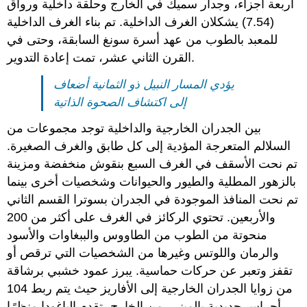
أربعة أجزاء، وجدار سميك في الخارج وحلقة داخلية ورواق
(7.54) يشكلان الغرف الداخلية. تم بناء الغرف الداخلية
للمعبد بالطوب من عهد أسرة سونغ السابقة، وحتى في
القرن الثاني عشر، تمت إعادة التدوير.
يؤدي المسار النبيل ذو الثمانية أضعاف
إلى اكتشاف الصحوة الذاتية
بين الجدران الخارجية والداخلية توجد مجموعات من
السلالم المتعرجة المؤدية إلى كل طابق والغرف الصغيرة.
تم نحت الأسقف في الغرف السبع بنقوش منخفضة ومزينة
بالزهور المطلية والطيور والحيوانات وشخصيات أخرى بينما
تم نحت المنافذ الموجودة في الجدران بسوترا القسم الثاني
والأربعين. تحتوي الركائز في الغرف على أكثر من 200
منحوتة من الطوب من الطاووس والببغاوات والأسود
والرمان واللوتس وغيرها من الشخصيات التي ترقص أو
تقفز وتعبر عن حركات حماسية. يبرز عمود خشبي برشاقة
من زوايا الجدران الخارجية إلى الأفاريز حيث يتم ربط 104
أجراس حديدية بالمبنى. من الخارج، تقدم الباغودا منظرًا