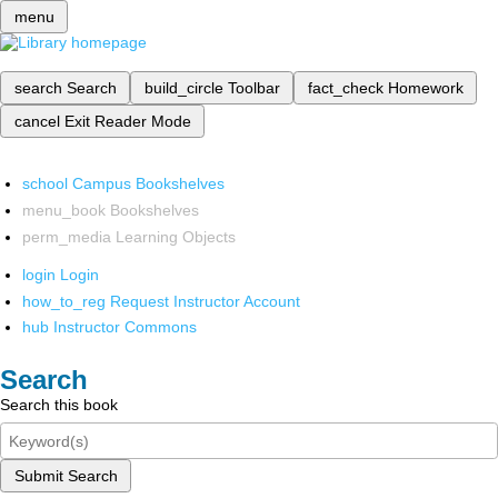
menu
search
Search
build_circle
Toolbar
fact_check
Homework
cancel
Exit Reader Mode
school
Campus Bookshelves
menu_book
Bookshelves
perm_media
Learning Objects
login
Login
how_to_reg
Request Instructor Account
hub
Instructor Commons
Search
Search this book
Submit Search