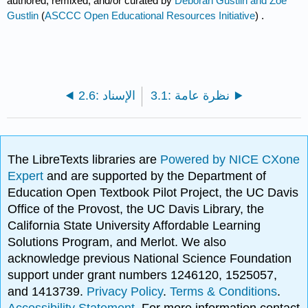
authored, remixed, and/or curated by
Deborah Gustlin and Zoe
Gustlin
(
ASCCC Open Educational Resources Initiative
) .
3.1: نظرة عامة
2.6: الإسناد
The LibreTexts libraries are
Powered by NICE CXone
Expert
and are supported by the Department of
Education Open Textbook Pilot Project, the UC Davis
Office of the Provost, the UC Davis Library, the
California State University Affordable Learning
Solutions Program, and Merlot. We also
acknowledge previous National Science Foundation
support under grant numbers 1246120, 1525057,
and 1413739.
Privacy Policy
.
Terms & Conditions
.
Accessibility Statement
. For more information contact