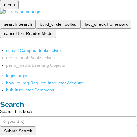
menu
search
Search
build_circle
Toolbar
fact_check
Homework
cancel
Exit Reader Mode
school
Campus Bookshelves
menu_book
Bookshelves
perm_media
Learning Objects
login
Login
how_to_reg
Request Instructor Account
hub
Instructor Commons
Search
Search this book
Submit Search