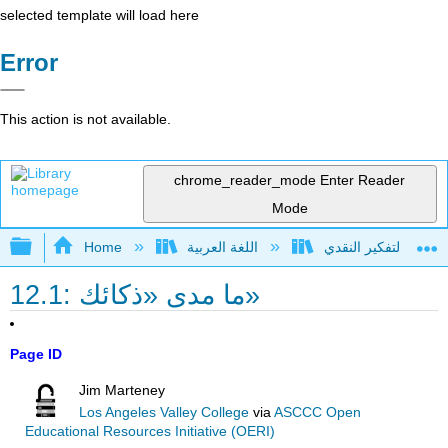
selected template will load here
Error
This action is not available.
chrome_reader_mode
Enter Reader
Mode
Expand/collapse global hierarchy
Home
اللغة العربية
12.1: ما مدى «ذكائك»
Page ID
Jim Marteney
Los Angeles Valley College
via
ASCCC Open
Educational Resources Initiative (OERI)