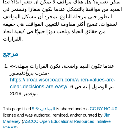
يمكن تغييره؟ هل هناك مواقف لا يمكن أن تتغير أبدًا؟ تبدأ
العديد من مواقفنا بالتشكل عندما نكون صغارًا وتستمر في
التطور حتى مرحلة البلوغ. بمجرد أن تتشكل المواقف
لسنوات، تصبح أكثر مقاومة للتغيير. المواقف هي حقيقة
من حقائق الحياة وتلعب دورًا حيويًا في كيفية اتخاذ
القرارات.
مرجع
«عندما تكون القيم واضحة، تكون القرارات سهلة.»
مدرب بروأدفيسور،
https://proadvisorcoach.com/when-values-are-
. تم الوصول إليه في 6
clear-decisions-are-easy/
نوفمبر 2019.
CC BY-NC 4.0
is shared under a
9.6: المواقف
This page titled
license and was authored, remixed, and/or curated by
Jim
Marteney
(
ASCCC Open Educational Resources Initiative
(OERI)
) .