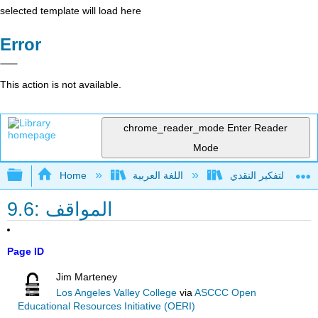
selected template will load here
Error
This action is not available.
chrome_reader_mode
Enter Reader
Mode
Expand/collapse global hierarchy
اللغة العربية
Home
9.6: المواقف
Page ID
Jim Marteney
Los Angeles Valley College
via
ASCCC Open
Educational Resources Initiative (OERI)