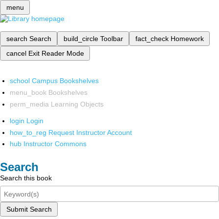
menu
search
Search
build_circle
Toolbar
fact_check
Homework
cancel
Exit Reader Mode
school
Campus Bookshelves
menu_book
Bookshelves
perm_media
Learning Objects
login
Login
how_to_reg
Request Instructor Account
hub
Instructor Commons
Search
Search this book
Submit Search