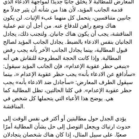
المعارض للمطالبة لا يخلق جانبًا جديدًا لمواجهة الادعاء الذي
قدمه الجانب المؤيد، لأن هذا من شأنه أن يثير جدلاً مع
جانبين متنافسين، يتحمل كل منهما عبء الإثبات. لن يكون
هناك وضع راهن للدفاع عنه. من أجل أن تتم عملية
المناقشة، يجب أن يكون هناك جانبان. ولتجنب ذلك، يجادل
الجانبان بنفس الادعاء بالضبط. يجادل الجانب المؤيد لصالح
قبول المطالبة، بينما يجادل الجانب الآخر بأنه يجب رفض
المطالبة. وإذا كانت الحجة المطروحة للنقاش هي أنه
«ينبغي حظر عقوبة الإعدام»، فإن الجانب المؤيد سيقول:
«سأدافع عن الادعاء بأنه» يجب حظر عقوبة الإعدام «، بينما
سيقول الطرف المعارض: «سأجادل ضد الادعاء بأنه» يجب
حظر عقوبة الإعدام». في كلتا الحالتين، تظل المطالبة كما
هي. يوضح هذا الأعباء التي يتحملها كل شخص في
المناقشة.
يؤدي الجدل حول مطالبتين أو أكثر في نفس الوقت إلى
حدوث ارتباك ويجعل التوصل إلى حل بشأن المطالبة أمرًا
صعبًا. على سبيل المثال، إذا كان هناك شخصان يتجادلان