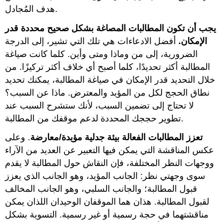
هدف المُجادل.
يجب أن تكون المطالبات المصاغة بشكل صحيح محددة قدر
الإمكان.
أفضل الادعاءات هي تلك التي تشير، إلى الدرجة
الضرورية، إلى من وماذا ومتى وأين. كلما كانت صياغة
المطالبة أكثر تحديدًا، كلما أصبح أي خلاف أكثر تركيزًا. من
خلال التحديد قدر الإمكان في صياغة المطالبة، يمكنك تحديد
نطاق الحجج لكل من المؤيد والمعترض. ماذا عن السبب؟
لا تحتاج إلى تضمين السبب، لأنك ستشرح السبب عند
تطوير حججك المحددة لدعم موقفك من المطالبة.
تعزز المطالبات الفعالة بيئة جدلية مؤيدة/معارضة
. وعلى
عكس المناقشة التي يمكن فيها التعبير عن العديد من الآراء
ووجهات النظر المختلفة، فإن النقاش حول المطالبة لا يقدم
سوى وجهتي نظر: الجانب المؤيد، وهو الجانب الذي يعزز
قبول المطالبة؛ والجانب السلبي، وهو الجانب المخالف
لقبول المطالبة. هذان هما الموقفان الوحيدان اللذان يمكن
مناقشتهما في حجة رسمية أو غير رسمية. التسوية بشكل