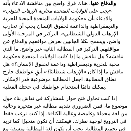
والدفاع عنها
. هناك فرق واضح بين مناقشة الادعاء بأنه
«
يجب على الولايات المتحدة محاربة الإرهاب الدولي
»
والادعاء بأن
«
حكومة الولايات المتحدة المحبة للحرية
والديمقراطية والداعمة لحقوق الإنسان يجب أن تحارب
الإرهاب الدولي الشيطاني
».
التركيز في المرحلة الأولى
واضح، ويسمح لكلا الجانبين بعرض مواقفهم والدفاع عن
مواقفهم. التركيز في المطالبة الثانية غير واضح. ما الذي
نناقشه؟ هل نناقش ما إذا كانت الولايات المتحدة
«
حكومة
محبة للحرية وديمقراطية وداعمة لحقوق الإنسان؟» هل
نناقش ما إذا كان «الإرهاب شيطانيًا
؟»
أبقِ عواطفك خارج
نطاق المطالبة. اجعل المطالبة موضوعية قدر الإمكان.
يمكنك دائمًا استخدام عواطفك في حجتك الفعلية.
إذا كنت تحاول فتح حوار للمشاركة في نقاش بناء حول
موضوع ما، فمن الضروري تقديم مطالبة غير متحيزة وخالية
من لغة محملة وغامضة وعالية الكثافة. إذا كنت ترغب فقط
في الترويج لوجهة نظرك، فيمكنك أن تكون متحيزًا كما تريد
في تجميع المطالبة. يجب أن تكون لغة المطالبة متسقة مع