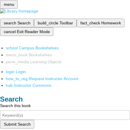
menu
search
Search
build_circle
Toolbar
fact_check
Homework
cancel
Exit Reader Mode
school
Campus Bookshelves
menu_book
Bookshelves
perm_media
Learning Objects
login
Login
how_to_reg
Request Instructor Account
hub
Instructor Commons
Search
Search this book
Submit Search