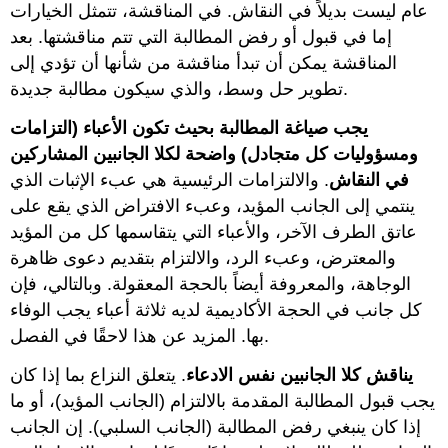
عام ليست بديلاً في النقاش. في المناقشة، تتمثل الخيارات
إما في قبول أو رفض المطالبة التي تتم مناقشتها. بعد
المناقشة يمكن أن تبدأ مناقشة من شأنها أن تؤدي إلى
تطوير حل وسط، والذي سيكون مطالبة جديدة.
يجب صياغة المطالبة بحيث تكون الأعباء (التزامات
ومسؤوليات كل متجادل) واضحة لكلا الجانبين المشاركين
في النقاش
. والالتزامات الرئيسية هي عبء الإثبات الذي
ينتمي إلى الجانب المؤيد، وعبء الافتراض الذي يقع على
عاتق الطرف الآخر، والأعباء التي يتقاسمها كل من المؤيد
والمعترض، وعبء الرد، والالتزام بتقديم دعوى ظاهرة
الوجاهة، والمعروفة أيضاً بالحجة المعقولة. وبالتالي، فإن
كل جانب في الحجة الأكاديمية لديه ثلاثة أعباء يجب الوفاء
بها. المزيد عن هذا لاحقًا في الفصل.
يناقش كلا الجانبين نفس الادعاء
. يتعلق النزاع بما إذا كان
يجب قبول المطالبة المقدمة بالالتزام (الجانب المؤيد)، أو ما
إذا كان ينبغي رفض المطالبة (الجانب السلبي). إن الجانب