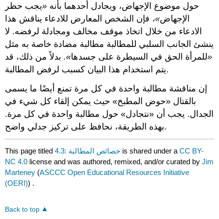
حول موضوع الإجهاض، ويجادل أحدهما بأنه
«
يجب حظر
الإجهاض
»،
فإن الشخص المعارض للادعاء يناقش هذا
الادعاء من خلال اتخاذ موقف مخالف ومجادلة لرفضه. لا
ينشئ الجانب السلبي للمطالبة مطالبة مضادة خاصة به مثل
«
للمرأة الحق في السيطرة على جسدها
».
بدلاً من ذلك، قد
يتم استخدام هذا البيان كسبب لرفض المطالبة.
إن مناقشة مطالبة واحدة في كل مرة تمنع أيضًا ما يسمى
بالقتال «حوض المطبخ» حيث يمكن إلقاء كل شيء في
الجدال. يجب أن «نتجادل» حول مطالبة واحدة في كل مرة.
بهذه الطريقة، نحافظ على تركيز جدلي واضح.
CC BY-
is shared under a
4.3: خصائص المطالبة
This page titled
NC 4.0
license and was authored, remixed, and/or curated by
Jim
Marteney
(
ASCCC Open Educational Resources Initiative
(OERI)
) .
Back to top