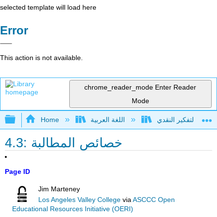
selected template will load here
Error
This action is not available.
chrome_reader_mode
Enter Reader
Mode
Expand/collapse global hierarchy
اللغة العربية
Home
4.3: خصائص المطالبة
Page ID
Jim Marteney
Los Angeles Valley College
via
ASCCC Open
Educational Resources Initiative (OERI)