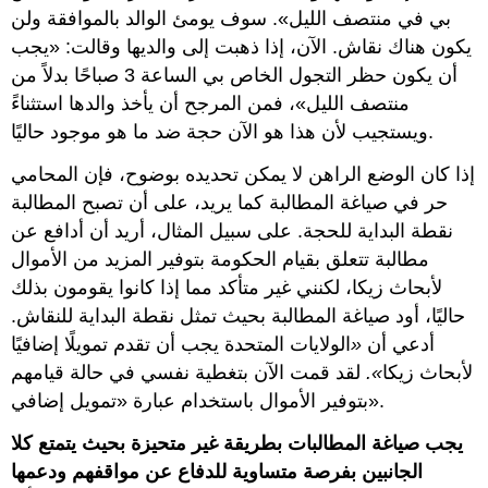
بي في منتصف الليل». سوف يومئ الوالد بالموافقة ولن
يكون هناك نقاش. الآن، إذا ذهبت إلى والديها وقالت: «يجب
أن يكون حظر التجول الخاص بي الساعة 3 صباحًا بدلاً من
منتصف الليل»، فمن المرجح أن يأخذ والدها استثناءً
ويستجيب لأن هذا هو الآن حجة ضد ما هو موجود حاليًا.
إذا كان الوضع الراهن لا يمكن تحديده بوضوح، فإن المحامي
حر في صياغة المطالبة كما يريد، على أن تصبح المطالبة
نقطة البداية للحجة. على سبيل المثال، أريد أن أدافع عن
مطالبة تتعلق بقيام الحكومة بتوفير المزيد من الأموال
لأبحاث زيكا، لكنني غير متأكد مما إذا كانوا يقومون بذلك
حاليًا، أود صياغة المطالبة بحيث تمثل نقطة البداية للنقاش.
أدعي أن
«
الولايات المتحدة يجب أن تقدم تمويلًا إضافيًا
لأبحاث زيكا
».
لقد قمت الآن بتغطية نفسي في حالة قيامهم
بتوفير الأموال باستخدام عبارة «تمويل إضافي».
يجب صياغة المطالبات بطريقة غير متحيزة بحيث يتمتع كلا
الجانبين بفرصة متساوية للدفاع عن مواقفهم ودعمها