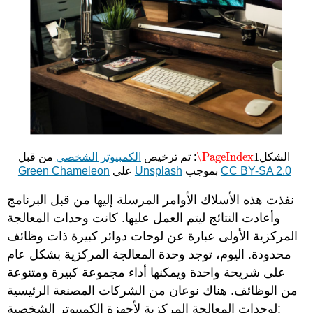
\PageIndex
1
الشكل
: تم ترخيص
الكمبيوتر الشخصي
من قبل
\PageIndex
1
CC BY-SA 2.0
بموجب
Unsplash
على
Green Chameleon
نفذت هذه الأسلاك الأوامر المرسلة إليها من قبل البرنامج
وأعادت النتائج ليتم العمل عليها. كانت وحدات المعالجة
المركزية الأولى عبارة عن لوحات دوائر كبيرة ذات وظائف
محدودة. اليوم،
توجد وحدة المعالجة المركزية بشكل عام
على شريحة واحدة ويمكنها
أداء مجموعة كبيرة ومتنوعة
من الوظائف. هناك نوعان من الشركات المصنعة الرئيسية
لوحدات المعالجة المركزية لأجهزة الكمبيوتر الشخصية: