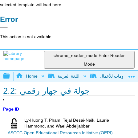
selected template will load here
Error
This action is not available.
chrome_reader_mode
Enter Reader
Mode
Expand/collapse global hierarchy
اللغة العربية
Home
2.2: جولة في جهاز رقمي
Page ID
Ly-Huong T. Pham, Tejal Desai-Naik, Laurie
Hammond, and Wael Abdeljabbar
ASCCC Open Educational Resources Initiative (OERI)