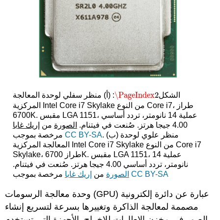
\PageIndex
2
الشكل
: (أ) منظر سفلي لوحدة المعالجة
\PageIndex
2
المركزية Intel Core i7 Skylake من النوع Core i7، طراز
6700K. مقبس LGA 1151، عملية 14 نانومتر، تردد أساسي
4.00 جيجا هرتز. صُنعت في فيتنام.
الصورة
من
إريك غابا
. (ب) منظر علوي لوحدة
CC BY-SA
مرخصة بموجب
المعالجة المركزية Intel Core i7 Skylake من النوع Core i7
Skylake، طراز 6700K. مقبس LGA 1151، عملية 14
نانومتر، تردد أساسي 4.00 جيجا هرتز. صُنعت في فيتنام.
CC BY-SA
مرخصة بموجب
الصورة
من
إريك غابا
وحدة معالجة الرسومات (GPU) عبارة عن دائرة إلكترونية
مصممة لمعالجة الذاكرة وتغييرها بسرعة لتسريع إنشاء
الصور في مخزن الإطارات للإخراج. الأجهزة التي تستخدم