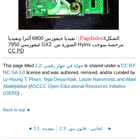
\PageIndex
3
الشكل
: نفيديا جيفورس 6800 ألترا ونفيديا
\PageIndex
3
غيفورسي 7950 GX2. الصورة من Hyins مرخصة بموجب
CC PD
CC BY-
is shared under a
2.2: جولة في جهاز رقمي
This page titled
NC-SA 3.0
license and was authored, remixed, and/or curated by
Ly-Huong T. Pham, Tejal Desai-Naik, Laurie Hammond, and Wael
Abdeljabbar
(
ASCCC Open Educational Resources Initiative
(OERI)
) .
Back to top
2.3: الشريط الجانبي - قانون مور
2.1: مقدمة