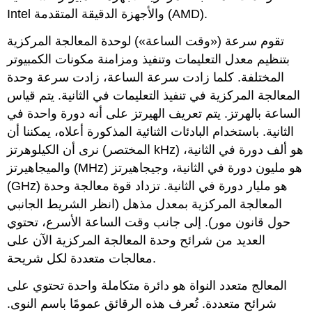
).
AMD
والأجهزة الدقيقة المتقدمة (
Intel
تقوم سرعة («وقت الساعة») لوحدة المعالجة المركزية
بتنظيم معدل التعليمات وتنفيذ ومزامنة مكونات الكمبيوتر
المختلفة.
كلما زادت سرعة الساعة، زادت سرعة وحدة
المعالجة المركزية في تنفيذ التعليمات في الثانية.
يتم قياس
الساعة
بالهرتز. يتم تعريف الهيرتز على أنه دورة واحدة في
الثانية. باستخدام البادئات الثنائية المذكورة أعلاه، يمكننا أن
نرى أن الكيلوهرتز (المختصر kHz) هو ألف دورة في الثانية،
والميجاهيرتز (MHz) هو مليون دورة في الثانية، وجيجاهيرتز
(GHz) هو مليار دورة في الثانية. تزداد قوة معالجة وحدة
المعالجة المركزية بمعدل مذهل (انظر الشريط الجانبي
حول قانون مور). إلى جانب وقت الساعة الأسرع، تحتوي
العديد من شرائح وحدة المعالجة المركزية الآن على
معالجات متعددة لكل شريحة.
المعالج متعدد النواة هو دائرة متكاملة واحدة تحتوي على
شرائح متعددة. تُعرف
هذه الرقائق
عمومًا باسم النوى.