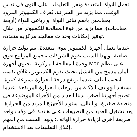
تعمل النواة المتعددة وتقرأ التعليمات على النوى في نفس
الوقت، مما يزيد من السرعة.
يُعرف الكمبيوتر المزود
بمعالجين باسم ثنائي النواة أو رباعي النواة (أربعة
معالجات)،
مما يزيد
من قوة المعالجة للكمبيوتر من خلال
توفير إمكانات وحدات معالجة مركزية متعددة.
عندما تعمل أجهزة الكمبيوتر
بنوى متعددة
، يتم توليد حرارة
إضافية
؛ ولهذا
السبب تقوم الشركات بتجميع المراوح فوق
وحدة المعالجة المركزية. تحتوي أجهزة Mac على نظام
أمان مدمج من الفشل بحيث
يقوم الكمبيوتر بإغلاق نفسه
لتجنب التلف عندما ترتفع درجة الحرارة بسرعة كبيرة.
تستفيد الهواتف الذكية من درجات الحرارة المرتفعة. عندما
تصبح أجهزتنا أصغر، لدينا العديد من الأجزاء الموضوعة في
منطقة صغيرة، وبالتالي، ستولد الأجهزة المزيد من الحرارة.
يعد تشغيل العديد من التطبيقات على هاتفك في وقت واحد
طريقة أخرى لزيادة حرارة الهاتف؛ ولهذا السبب من المهم
إغلاق التطبيقات بعد الاستخدام.