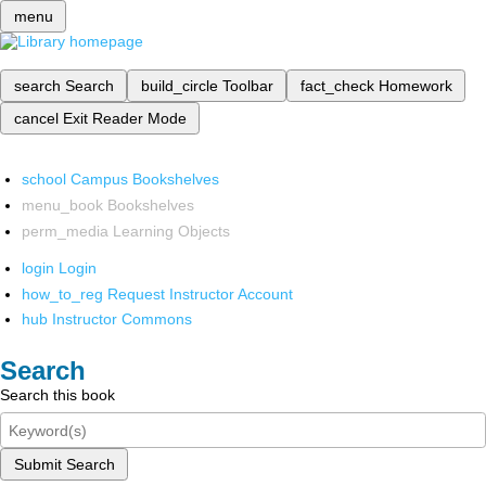
menu
search
Search
build_circle
Toolbar
fact_check
Homework
cancel
Exit Reader Mode
school
Campus Bookshelves
menu_book
Bookshelves
perm_media
Learning Objects
login
Login
how_to_reg
Request Instructor Account
hub
Instructor Commons
Search
Search this book
Submit Search