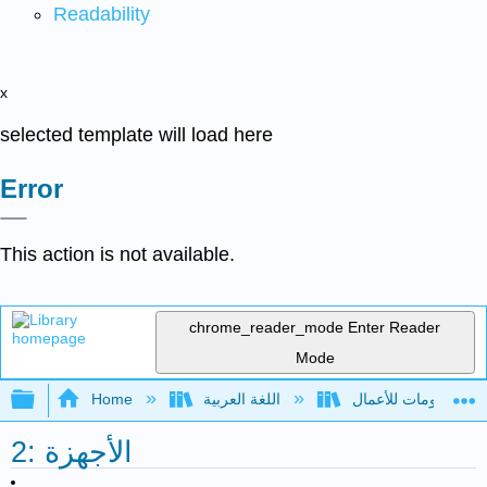
Readability
x
selected template will load here
Error
This action is not available.
chrome_reader_mode
Enter Reader
Mode
Expand/collapse global hierarchy
Home
اللغة العربية
2: الأجهزة