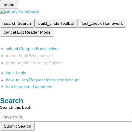
menu
search
Search
build_circle
Toolbar
fact_check
Homework
cancel
Exit Reader Mode
school
Campus Bookshelves
menu_book
Bookshelves
perm_media
Learning Objects
login
Login
how_to_reg
Request Instructor Account
hub
Instructor Commons
Search
Search this book
Submit Search