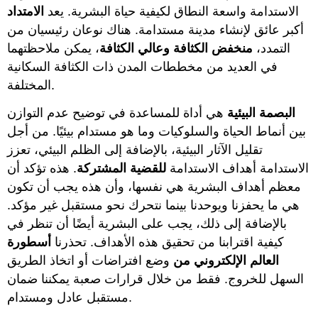
الاستدامة واسعة النطاق لكيفية حياة البشرية. يعد
الامتداد
أكبر عائق لإنشاء مدينة مستدامة. هناك نوعان رئيسيان من
التمدد،
منخفض الكثافة
وعالي
الكثافة
، يمكن ملاحظتهما
في العديد من مخططات المدن ذات الكثافة السكانية
المختلفة.
البصمة البيئية
هي أداة للمساعدة في توضيح عدم التوازن
بين أنماط الحياة والسلوكيات وما هو مستدام بيئيًا. من أجل
تقليل الآثار البيئية، بالإضافة إلى الظلم البيئي، تعزز
الاستدامة أهداف الاستدامة
للقضية المشتركة
. هذه تؤكد أن
معظم أهداف البشرية هي نفسها، وأن هذه يجب أن تكون
هي ما يحفزنا ويوحدنا بينما نتحرك نحو مستقبل غير مؤكد.
بالإضافة إلى ذلك، يجب على البشرية أيضًا أن تنظر في
كيفية اقترابنا من تحقيق هذه الأهداف. تحذرنا
أسطورة
العالم الإلكتروني من
وضع افتراضات أو اتخاذ الطريق
السهل للخروج. فقط من خلال قرارات صعبة يمكننا ضمان
مستقبل عادل ومستدام.