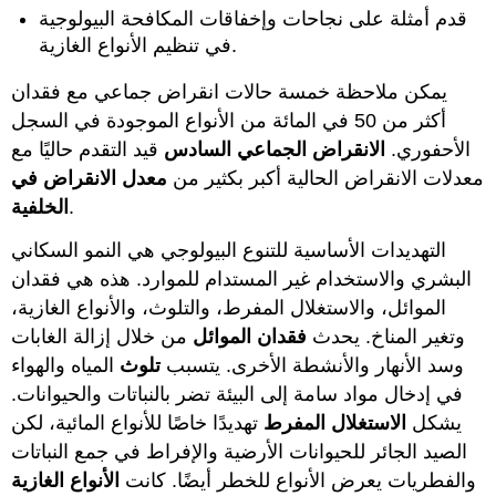
قدم أمثلة على نجاحات وإخفاقات المكافحة البيولوجية
في تنظيم الأنواع الغازية.
يمكن ملاحظة خمسة حالات انقراض جماعي مع فقدان
أكثر من 50 في المائة من الأنواع الموجودة في السجل
الأحفوري.
الانقراض الجماعي السادس
قيد التقدم حاليًا مع
معدلات الانقراض الحالية أكبر بكثير من
معدل الانقراض في
.
الخلفية
التهديدات الأساسية للتنوع البيولوجي هي النمو السكاني
البشري والاستخدام غير المستدام للموارد. هذه هي فقدان
الموائل، والاستغلال المفرط، والتلوث، والأنواع الغازية،
وتغير المناخ. يحدث
فقدان الموائل
من خلال إزالة الغابات
وسد الأنهار والأنشطة الأخرى. يتسبب
تلوث
المياه والهواء
في إدخال مواد سامة إلى البيئة تضر بالنباتات والحيوانات.
يشكل
الاستغلال المفرط
تهديدًا خاصًا للأنواع المائية، لكن
الصيد الجائر للحيوانات الأرضية والإفراط في جمع النباتات
والفطريات يعرض الأنواع للخطر أيضًا. كانت
الأنواع الغازية