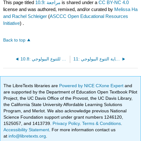
CC BY-NC 4.0
is shared under a
10.9: مراجعة
This page titled
license and was authored, remixed, and/or curated by
Melissa Ha
and Rachel Schleiger
(
ASCCC Open Educational Resources
Initiative
) .
Back to top
11: حماية التنوع البيولوجي
10.8: الغوص في البيانات - التهديدات للتنوع البيولوجي
The LibreTexts libraries are
Powered by NICE CXone Expert
and
are supported by the Department of Education Open Textbook Pilot
Project, the UC Davis Office of the Provost, the UC Davis Library,
the California State University Affordable Learning Solutions
Program, and Merlot. We also acknowledge previous National
Science Foundation support under grant numbers 1246120,
1525057, and 1413739.
Privacy Policy
.
Terms & Conditions
.
Accessibility Statement
. For more information contact us
at
info@libretexts.org
.