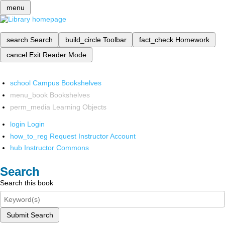
menu
search
Search
build_circle
Toolbar
fact_check
Homework
cancel
Exit Reader Mode
school
Campus Bookshelves
menu_book
Bookshelves
perm_media
Learning Objects
login
Login
how_to_reg
Request Instructor Account
hub
Instructor Commons
Search
Search this book
Submit Search