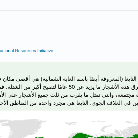
ional Resources Initiative
تايغا (المعروفة أيضًا باسم الغابة الشمالية) هي أقصى مكان ف
الأشجار متناثرة جدًا ومتقزمة. في بعض الأحيان قد تستغرق هذه ا
 مجتمعة، والتي تمثل ما يقرب من ثلث جميع الأشجار على الأرض.