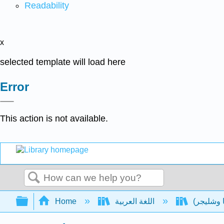
Readability
x
selected template will load here
Error
This action is not available.
Search
Expand/collapse global hierarchy
اللغة العربية
Home