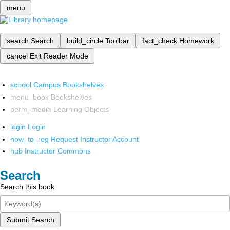
menu
search
Search
build_circle
Toolbar
fact_check
Homework
cancel
Exit Reader Mode
school
Campus Bookshelves
menu_book
Bookshelves
perm_media
Learning Objects
login
Login
how_to_reg
Request Instructor Account
hub
Instructor Commons
Search
Search this book
Submit Search