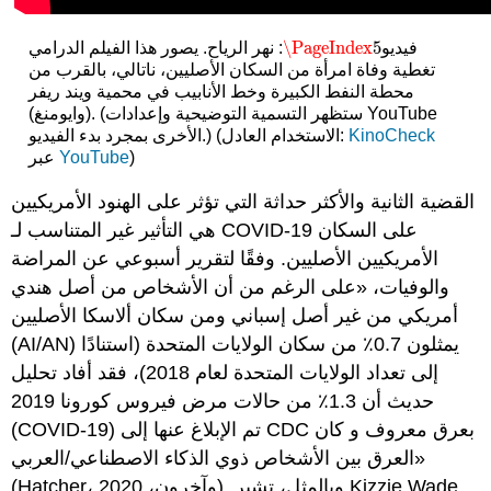
\PageIndex
5
فيديو
: نهر الرياح. يصور هذا الفيلم الدرامي
\PageIndex
5
تغطية وفاة امرأة من السكان الأصليين، ناتالي، بالقرب من
محطة النفط الكبيرة وخط الأنابيب في محمية ويند ريفر
(وايومنغ). (ستظهر التسمية التوضيحية وإعدادات YouTube
KinoCheck
الأخرى بمجرد بدء الفيديو.) (الاستخدام العادل:
)
YouTube
عبر
القضية الثانية والأكثر حداثة التي تؤثر على الهنود الأمريكيين
هي التأثير غير المتناسب لـ COVID-19 على السكان
الأمريكيين الأصليين. وفقًا لتقرير أسبوعي عن المراضة
والوفيات، «على الرغم من أن الأشخاص من أصل هندي
أمريكي من غير أصل إسباني ومن سكان ألاسكا الأصليين
(AI/AN) يمثلون 0.7٪ من سكان الولايات المتحدة (استنادًا
إلى تعداد الولايات المتحدة لعام 2018)، فقد أفاد تحليل
حديث أن 1.3٪ من حالات مرض فيروس كورونا 2019
(COVID-19) تم الإبلاغ عنها إلى CDC بعرق معروف و كان
العرق بين الأشخاص ذوي الذكاء الاصطناعي/العربي»
(Hatcher، وآخرون، 2020). وبالمثل، تشير Kizzie Wade