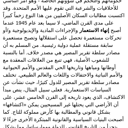
حكوماتهم والتحكم في شؤونهم الخاصة - وهو أمر أساسي
للأخلاقيات والشرعية التي تقوم عليها الأمم المتحدة. وقد
اكتسبت مطالبات السكان الأصليين من هذا النوع زخماً كبيراً
على مدى القرن الماضي، لا سيما بعد عام 1945 عندما
أصبح
إنهاء الاستعمار
والإجراءات المادية والإيديولوجية و/أو
تحركات مستعمرة تحصل على استقلالها وتصبح مستعمرة
سابقة مستقلة عملية دولية رئيسية. من المسلم به أن
مصادر سلطة تقرير المصير هي مصدر خلاف. أما بالنسبة
للشعوب الأصلية، فهي تنبع من العلاقات المعقدة مع
أوطانها ومياهها وتاريخها الحي المقدس والأمم الحيوانية
والأمم النباتية والاحتفالات واللغات والعالم الطبيعي. تختلف
مصادر سلطة تقرير المصير للدول كثيرًا، حيث نشأت عن
السياسات الاستعمارية. فعلى سبيل المثال، ينص مبدأ
الاكتشاف، الذي يعود تاريخه إلى القرن الخامس عشر، على
أن الأراضي التي يحتلها غير المسيحيين يمكن «اكتشافها»
بشكل قانوني والمطالبة بها كأرض مملوكة للتاج. كما
أصبحت البنيات السياسية والقانونية المبتكرة الأخرى جزءًا لا
يتجزأ من التاريخ القانوني للدولة وممارساتها، مما يشكل