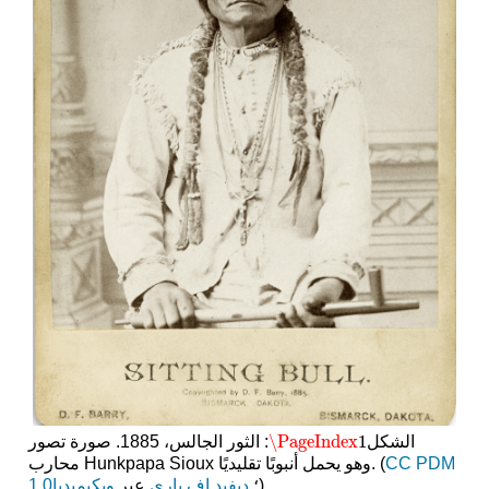
\PageIndex
1
الشكل
: الثور الجالس، 1885. صورة تصور
\PageIndex
1
CC PDM
محارب Hunkpapa Sioux وهو يحمل أنبوبًا تقليديًا. (
)
؛
ديفيد إف باري
عبر
ويكيميديا
1.0