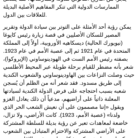
الممارسات الدولية التي تنكر المفاهيم الأصلية البديلة
للعلاقات بين الدول.
يمكن رؤية أحد الأمثلة على التوتر بين سيادة الدولة وتقرير
المصير للسكان الأصليين في قصة زيارة رئيس كايوغا
(نيويورك الحالية) ديسكاهيه الأوروبية، أولاً إلى المملكة
المتحدة في عام 1921 ثم إلى عصبة الأمم في عام 1923.
بصفته رئيس الأمم الست في الهودينوساوني (الإيروكوا)،
شعر بأنه مضطر للقيام برحلة طويلة عبر المحيط الأطلسي
حيث وصلت النزاعات بين الهاودينوساوني والشعوب الكندية
إلى طريق مسدود. فقد شعر أنه من الظلم أن يُسجن
شعبه بسبب احتجاجه على فرض الدولة الكندية لسيادتها
المعلنة ذاتياً على أراضيهم، مدعياً أن ذلك يعادل الغزو
ويقول «إننا مصممون على أن نعيش الشعب الحر الذي
ولدنا» (عصبة الأمم، 1923). كانت الأراضي، ولا تزال،
خاضعة لمعاهدات تعبر عن رؤية بديلة للسلطة المشتركة
على الأراضي المشتركة والاحترام المتبادل بين الشعوب