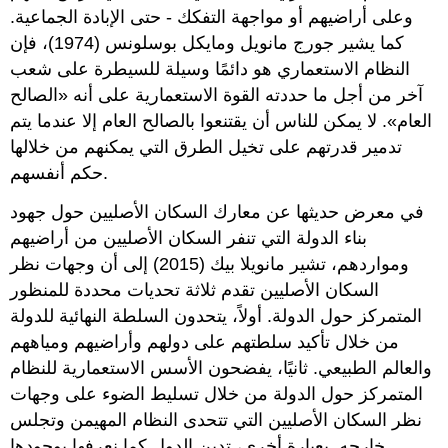
وعلى أراضيهم أو مواجهة التفكك - حتى الإبادة الجماعية.
كما يشير جورج مانويل ومايكل بوسلونس (1974)، فإن
النظام الاستعماري هو دائمًا وسيلة للسيطرة على شعب
آخر من أجل ما حددته القوة الاستعمارية على أنه «الصالح
العام». لا يمكن للناس أن يقتنعوا بالصالح العام إلا عندما يتم
تدمير قدرتهم على تخيل الطرق التي يمكنهم من خلالها
حكم أنفسهم.
في معرض حديثها عن معارك السكان الأصليين حول جهود
بناء الدولة التي تنفر السكان الأصليين من أراضيهم
ومواردهم، تشير مانويلا بيك (2015) إلى أن وجهات نظر
السكان الأصليين تقدم ثلاثة تحديات محددة للمنظور
المتمركز حول الدولة. أولاً، يتحدون السلطة النهائية للدولة
من خلال تأكيد سلطتهم على دولهم وأراضيهم ومياههم
والعالم الطبيعي. ثانيًا، يفضحون الأسس الاستعمارية للنظام
المتمركز حول الدولة من خلال تسليط الضوء على وجهات
نظر السكان الأصليين التي تتحدى النظام المهيمن وتجلس
خارجه. بعبارة أخرى، تدين الدول كما نعرفها بوجودها