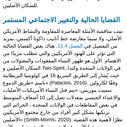
للسكان الأصليين.
القضايا الحالية والتغيير الاجتماعي المستمر
تمت مناقشة الأمثلة المعاصرة للمقاومة والنشاط الأمريكي
الأصلي، ولا سيما معارضة خط أنابيب داكوتا أكسس، بمزيد
من التفصيل في
الفصل 11.4
. هناك بعض القضايا الحالية
التي تؤثر على الهنود الأمريكيين والتي تتطلب مزيدًا من
الاهتمام. الأول هو ظهور النساء المفقودات والمقتولات من
السكان الأصليين و Two-Spirit في الولايات المتحدة وكندا،
حيث يُشار إلى الطريق السريع 16 في كولومبيا البريطانية
باسم «طريق الدموع» (Palacios، 2016). وفقًا لكارولين
سميث موريس، «يتم قتل النساء الأمريكيات الأصليات
والاعتداء الجنسي بمعدلات تصل إلى 10 أضعاف المتوسط
في بعض المقاطعات في الولايات المتحدة - الجرائم التي
يرتكبها بشكل كبير أفراد من خارج مجتمع الأمريكيين
الأصليين» (Smith-Morris، 2020). نظرًا لأهمية هذه القضية
ووضوحها الآن، وقع الرئيس دونالد جيه ترامب الأمر