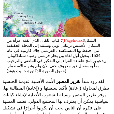
\PageIndex
3
الشكل
: كتاب اللقاء، الذي ألفته امرأة من
\PageIndex
3
السكان الأصليين بريتاني لوبي ويستند إلى المجلة الحقيقية
التي احتفظ بها المستكشف الفرنسي جاك كارتييه في عام
1534، يتخيل أول لقاء بين بحار فرنسي وصياد ستاداكونان.
ويدعو برنامج «لقاء» القراء إلى التفكير في الماضي والترحيب
معاً بمستقبل غير معروف حتى الآن ولم يشوبه الاستعمار.
(حقوق الصورة للدكتورة جانيت هوند)
لقد زود مبدأ
تقرير المصير
الأمم الأصلية عديمة الجنسية
بطرق لمحاولة (إعادة) تأكيد سلطتها و (إعادة) المطالبة بها.
يوفر تقرير المصير وسيلة للشعوب الأصلية لإنشاء كيانات
سياسية يمكن أن يعترف بها المجتمع الدولي. تعتمد العملية
على فكرة أن الناس يجب أن يكونوا أحرارًا في تشكيل