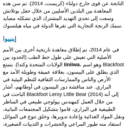
الناتجة عن قوى خارج دولنا» (كريست، 2014). تم سن هذه
المعاهدة بين البلدين الأصليين من خلال حفل بوتلاتش
وسعت إلى تحدي التهديد المشترك الذي تشكله مصايد
سمك الرنجة التجارية التي تقرها الدولة في مياه هيلتسوك.
إينييوا
في عام 2014، تم إطلاق معاهدة تاريخية أخرى بين الأمم
الأصلية التي تعيش على طول خط الطب (الحدود بين
، وهو اسم Blackfoot
Iiniiwa
الولايات المتحدة وكندا). يتمتع
الذي يطلق على البيسون، بعلاقة عميقة وطويلة الأمد مع
الأرض والناس والممارسات الثقافية للنظم البيئية في
البراري. عند مناقشة دور البيسون في أوطانهم، أشار
الباحث في Blackfoot Leroy Little Bear (2014) إلى أنه
من خلال العمل كمهندس بيولوجي طبيعي في المناظر
الطبيعية في البراري، قاموا بتشكيل المجتمعات النباتية،
ونقل المواد الغذائية وإعادة تدويرها، وخلق تنوع في الموائل
استفاد منه طيور المراعي والحشرات و الثدييات الصغيرة،