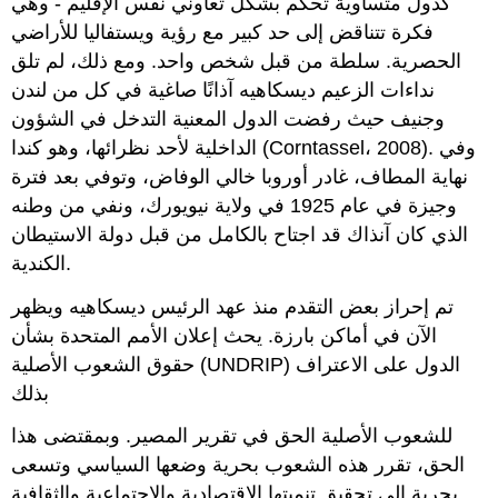
كدول متساوية تحكم بشكل تعاوني نفس الإقليم - وهي
فكرة تتناقض إلى حد كبير مع رؤية ويستفاليا للأراضي
الحصرية. سلطة من قبل شخص واحد. ومع ذلك، لم تلق
نداءات الزعيم ديسكاهيه آذانًا صاغية في كل من لندن
وجنيف حيث رفضت الدول المعنية التدخل في الشؤون
الداخلية لأحد نظرائها، وهو كندا (Corntassel، 2008). وفي
نهاية المطاف، غادر أوروبا خالي الوفاض، وتوفي بعد فترة
وجيزة في عام 1925 في ولاية نيويورك، ونفي من وطنه
الذي كان آنذاك قد اجتاح بالكامل من قبل دولة الاستيطان
الكندية.
تم إحراز بعض التقدم منذ عهد الرئيس ديسكاهيه ويظهر
الآن في أماكن بارزة. يحث إعلان الأمم المتحدة بشأن
حقوق الشعوب الأصلية (UNDRIP) الدول على الاعتراف
بذلك
للشعوب الأصلية الحق في تقرير المصير. وبمقتضى هذا
الحق، تقرر هذه الشعوب بحرية وضعها السياسي وتسعى
بحرية إلى تحقيق تنميتها الاقتصادية والاجتماعية والثقافية