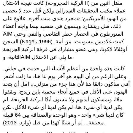
كانت نتيجة الاحتلال (الركبة المجروحة II) مقتل اثنين من
عملاء مكتب التحقيقات الفيدرالي ولكن قُتل عدد لا يحصى
من الهنود الأمريكيين: «مجرد هندي ميت آخر». علاوة على
ذلك، ظل ريتشارد ويلسون في منصبه بينما واجه أعضاء
AIM المتورطون في الحصار خطر التقاضي والنفي وحتى
السجن (Nagel، 1996). كتبت غلاديس بيسونيت، من أمة
أوغلالا لاكوتا، وهي عضو مشارك في فرقة الركبة الجريحة
الثانية، وAIM ما يلي عن الاحتلال،
كانت هذه واحدة من أعظم الأشياء التي حدثت في حياتي.
وعلى الرغم من أن اليوم هو آخر يوم لنا هنا، ما زلت أشعر
أنني سأكون دائمًا هنا لأن هذا جزء من منزلي... آمل أن يتحد
الهنود، على الأقل في جميع أنحاء محمية باين ريدج، ويقفوا
معًا، ويمسكون أيديهم ولا ينسون أبدًا الركبة الجريحة. لم
يكن لدينا أي شيء هنا، لم يكن لدينا أي شيء للأكل. لكن
كان لدينا شيء واحد - وهو الوحدة والصداقة بين 64 قبيلة
مختلفة... لم أر شيئًا كهذا من قبل (وارد، 2013).