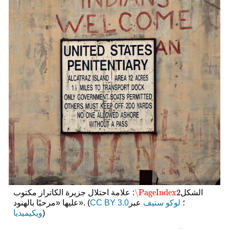
\PageIndex
2
الشكل
: علامة احتلال جزيرة الكاتراز مكتوب
\PageIndex
2
؛
لوكو ستيف
عبر
CC BY 3.0
عليها «مرحبًا بالهنود». (
)
ويكيميديا