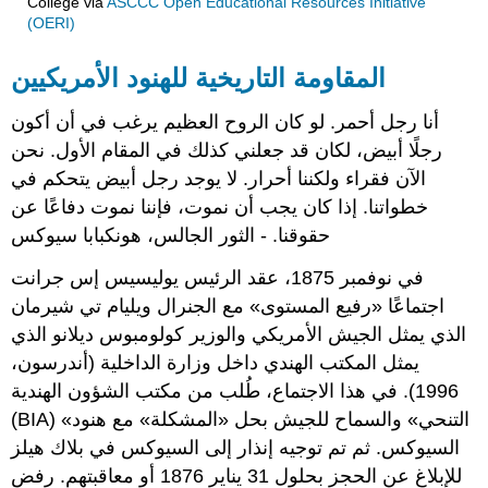
College
via
ASCCC Open Educational Resources Initiative
(OERI)
المقاومة التاريخية للهنود الأمريكيين
أنا رجل أحمر. لو كان الروح العظيم يرغب في أن أكون
رجلًا أبيض، لكان قد جعلني كذلك في المقام الأول. نحن
الآن فقراء ولكننا أحرار. لا يوجد رجل أبيض يتحكم في
خطواتنا. إذا كان يجب أن نموت، فإننا نموت دفاعًا عن
حقوقنا. - الثور الجالس، هونكبابا سيوكس
في نوفمبر 1875، عقد الرئيس يوليسيس إس جرانت
اجتماعًا «رفيع المستوى» مع الجنرال ويليام تي شيرمان
الذي يمثل الجيش الأمريكي والوزير كولومبوس ديلانو الذي
يمثل المكتب الهندي داخل وزارة الداخلية (أندرسون،
1996). في هذا الاجتماع، طُلب من مكتب الشؤون الهندية
(BIA) «التنحي» والسماح للجيش بحل «المشكلة» مع هنود
السيوكس. ثم تم توجيه إنذار إلى السيوكس في بلاك هيلز
للإبلاغ عن الحجز بحلول 31 يناير 1876 أو معاقبتهم. رفض