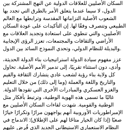
السكان الأصليين للعلاقات الدولية عن النهج المشتركة بين
الدول، لا سيما عندما يتعلق الأمر بالطرق التي تجدد بها
الشعوب الأصلية التزاماتها المقدسة وترابطها مع العالم
الطبيعي وتتصرف وفقًا لها. إن التأكيدات على عودة السكان
الأصليين، والتي تنطوي على استعادة وتجديد العلاقات مع
الأراضي والثقافات والمجتمعات، تعزز الرؤى الإيجابية
والبديلة للنظام الدولي، وتحدي النموذج السائد بين الدول.
عزز مفهوم سيادة الدولة استراتيجيات بناء الدولة الحديثة،
وأدى، دون استثناء تقريبًا، إلى تدمير الأمم الأصلية. تحاول
كل ولاية بناء رؤية لشعب عادي يتشارك الثقافة والقيم
والتاريخ واللغة والعملة (وما إلى ذلك) من خلال التعليم
والغزو العسكري والمبادرات الأخرى التي تقودها الدولة.
غالبًا ما تسمى هذه الهوية الوطنية، وترتبط بأفكار مثل
الوطنية والقومية. شهدت لقاءات السكان الأصليين مع
الإمبراطوريات الأوروبية أنهم يواجهون مرارًا وتكرارًا خيارًا
صعبًا (إذا كان الخيار متاحًا لهم على الإطلاق): الاندماج في
النظام الاستعماري الاستيطاني الجديد الذي فُرض عليهم