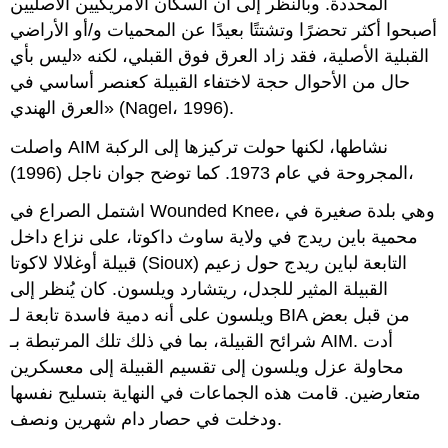
المحددة. وبالنظر إلى أن السكان الأمريكيين الأصليين
أصبحوا أكثر تحضرًا وتشتتًا بعيدًا عن المحميات و/أو الأراضي
القبلية الأصلية، فقد زاد العرق فوق القبلي، لكنه «ليس بأي
حال من الأحوال حجة لاختفاء القبيلة كعنصر أساسي في
العرق الهندي» (Nagel، 1996).
واصلت AIM نشاطها، لكنها حولت تركيزها إلى الركبة
المجروحة في عام 1973. كما توضح جوان ناجل (1996)،
اشتمل الصراع في Wounded Knee، وهي بلدة صغيرة في
محمية باين ريدج في ولاية ساوث داكوتا، على نزاع داخل
قبيلة أوغلالا لاكوتا (Sioux) التابعة لباين ريدج حول زعيم
القبيلة المثير للجدل، ريتشارد ويلسون. كان يُنظر إلى
ويلسون على أنه دمية فاسدة تابعة لـ BIA من قبل بعض
شرائح القبيلة، بما في ذلك تلك المرتبطة بـ AIM. أدت
محاولة عزل ويلسون إلى تقسيم القبيلة إلى معسكرين
متعارضين. قامت هذه الجماعات في النهاية بتسليح نفسها
ودخلت في حصار دام شهرين ونصف.