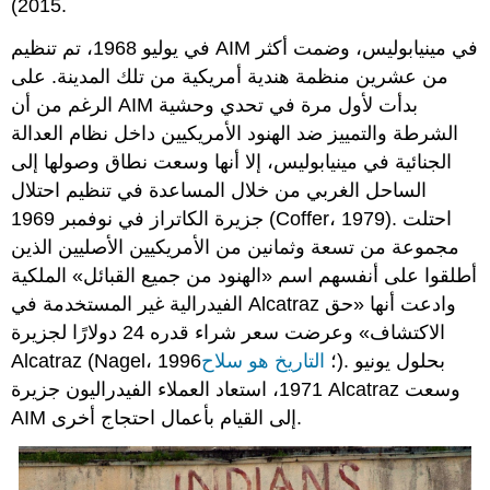
2015).
في يوليو 1968، تم تنظيم AIM في مينيابوليس، وضمت أكثر
من عشرين منظمة هندية أمريكية من تلك المدينة. على
الرغم من أن AIM بدأت لأول مرة في تحدي وحشية
الشرطة والتمييز ضد الهنود الأمريكيين داخل نظام العدالة
الجنائية في مينيابوليس، إلا أنها وسعت نطاق وصولها إلى
الساحل الغربي من خلال المساعدة في تنظيم احتلال
جزيرة الكاتراز في نوفمبر 1969 (Coffer، 1979). احتلت
مجموعة من تسعة وثمانين من الأمريكيين الأصليين الذين
أطلقوا على أنفسهم اسم «الهنود من جميع القبائل» الملكية
الفيدرالية غير المستخدمة في Alcatraz وادعت أنها «حق
الاكتشاف» وعرضت سعر شراء قدره 24 دولارًا لجزيرة
). بحلول يونيو
Alcatraz (Nagel، 1996؛
التاريخ هو سلاح
1971، استعاد العملاء الفيدراليون جزيرة Alcatraz وسعت
AIM إلى القيام بأعمال احتجاج أخرى.