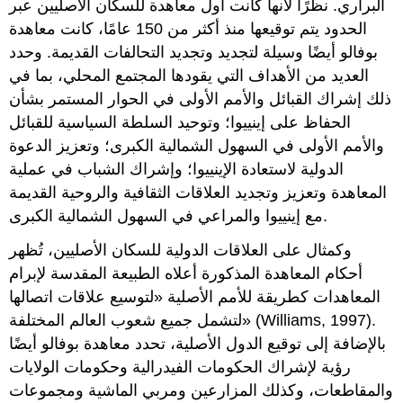
البراري. نظرًا لأنها كانت أول معاهدة للسكان الأصليين عبر
الحدود يتم توقيعها منذ أكثر من 150 عامًا، كانت معاهدة
بوفالو أيضًا وسيلة لتجديد وتجديد التحالفات القديمة. وحدد
العديد من الأهداف التي يقودها المجتمع المحلي، بما في
ذلك إشراك القبائل والأمم الأولى في الحوار المستمر بشأن
الحفاظ على إينييوا؛ وتوحيد السلطة السياسية للقبائل
والأمم الأولى في السهول الشمالية الكبرى؛ وتعزيز الدعوة
الدولية لاستعادة الإينييوا؛ وإشراك الشباب في عملية
المعاهدة وتعزيز وتجديد العلاقات الثقافية والروحية القديمة
مع إينييوا والمراعي في السهول الشمالية الكبرى.
وكمثال على العلاقات الدولية للسكان الأصليين، تُظهر
أحكام المعاهدة المذكورة أعلاه الطبيعة المقدسة لإبرام
المعاهدات كطريقة للأمم الأصلية «لتوسيع علاقات اتصالها
لتشمل جميع شعوب العالم المختلفة» (Williams, 1997).
بالإضافة إلى توقيع الدول الأصلية، تحدد معاهدة بوفالو أيضًا
رؤية لإشراك الحكومات الفيدرالية وحكومات الولايات
والمقاطعات، وكذلك المزارعين ومربي الماشية ومجموعات