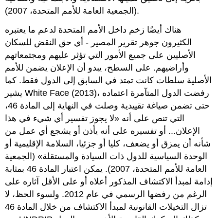
(الجمعية العامة للأمم المتحدة، 2007).
هناك أيضًا زخم داخل الأمم المتحدة لدعم ما يعتبره
الكثيرون جوهر تقرير المصير - أي حق النقض للسكان
الأصليين على جميع الأمور التي تؤثر عليهم ومجتمعاتهم
وأراضيهم. على السطح، يبدو أن الإعلان يضمن للأمم
الأصلية سلطات كانت تمتد في السابق إلى الدول فقط. كما
يشير White Face (2013)، رفضت الدول المتآمرة اعتماده
حتى تضمن صياغة تقييدية وصلت في النهاية إلى المادة 46،
التي تنص على أنه «لا يجوز تفسير أي شيء في هذا
الإعلان... أو تفسيره على أنه يأذن أو يشجع أي عمل من
شأنه أن يمزق أو يضعف، كليا أو جزئيا، السلامة الإقليمية أو
الوحدة السياسية للدول ذات السيادة والمستقلة» (الجمعية
العامة للأمم المتحدة، 2007). يمكن اعتبار المادة 46 بمثابة
إدامة لمبدأ الاكتشاف المذكور أعلاه أو على الأقل آثاره على
الرغم من رفضها الرسمي في عام 2012. ولسوء الحظ، لا
تزال التخيلات القانونية لمبدأ الاكتشاف من خلال المادة 46