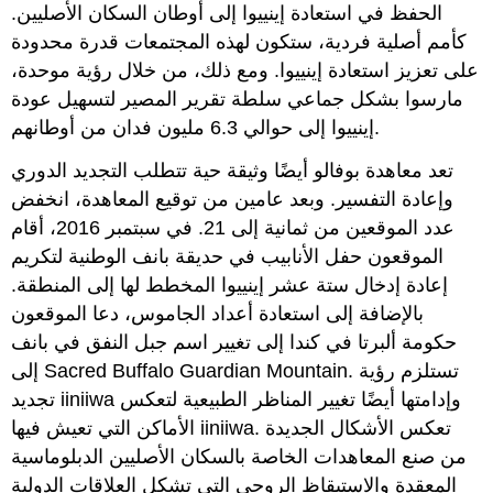
الحفظ في استعادة إينييوا إلى أوطان السكان الأصليين.
كأمم أصلية فردية، ستكون لهذه المجتمعات قدرة محدودة
على تعزيز استعادة إينييوا. ومع ذلك، من خلال رؤية موحدة،
مارسوا بشكل جماعي سلطة تقرير المصير لتسهيل عودة
إينييوا إلى حوالي 6.3 مليون فدان من أوطانهم.
تعد معاهدة بوفالو أيضًا وثيقة حية تتطلب التجديد الدوري
وإعادة التفسير. وبعد عامين من توقيع المعاهدة، انخفض
عدد الموقعين من ثمانية إلى 21. في سبتمبر 2016، أقام
الموقعون حفل الأنابيب في حديقة بانف الوطنية لتكريم
إعادة إدخال ستة عشر إينييوا المخطط لها إلى المنطقة.
بالإضافة إلى استعادة أعداد الجاموس، دعا الموقعون
حكومة ألبرتا في كندا إلى تغيير اسم جبل النفق في بانف
إلى Sacred Buffalo Guardian Mountain. تستلزم رؤية
تجديد iiniiwa وإدامتها أيضًا تغيير المناظر الطبيعية لتعكس
الأماكن التي تعيش فيها iiniiwa. تعكس الأشكال الجديدة
من صنع المعاهدات الخاصة بالسكان الأصليين الدبلوماسية
المعقدة والاستيقاظ الروحي التي تشكل العلاقات الدولية