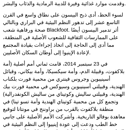
وقدمت موارد غذائية وفيرة للدببة الرمادية والذئاب والبشر.
لسوء الحظ، أدى ذبح البيسون على نطاق واسع في القرن
التاسع عشر إلى تدهور النظم البيئية في البراري وبالتالي
صحة ورفاهية شعب Blackfoot. أثر تدمير البيسون أيضًا
على الممارسات الثقافية للشعوب الأصلية في المنطقة،
مما أدى إلى الحاجة إلى اتخاذ إجراءات بقيادة المجتمع
لإعادة الإينيوا إلى أوطان السكان الأصليين.
في 23 سبتمبر 2014، قامت ثماني أمم أصلية (أمة
بلاكفوت، وقبيلة الدم، وأمة سيكسيكا، وأمة بيكاني، وقبائل
أسينيبوين وجروس فينتري من محمية فورت بلكناب
الهندية، وقبيلتي أسينيبوين وسيوكس في محمية فورت بيك
الهندية، وقبيلتي ساليش وكوتيناي من ساليش الكونفدرالية)
وتجمع كل من محمية كوتيناي الهندية وأمة تسو تينا) في
منطقة بلاكفوت بالقرب من براوننج في مونتانا لتوقيع
معاهدة بوفالو التاريخية. وأشركت الأمم الأصلية على جانبي
خط الطب ودعت إلى عودة إينييوا إلى النظم البيئية في