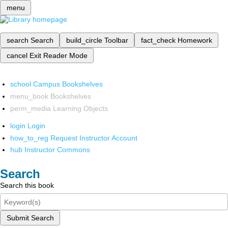
menu
search
Search
build_circle
Toolbar
fact_check
Homework
cancel
Exit Reader Mode
school
Campus Bookshelves
menu_book
Bookshelves
perm_media
Learning Objects
login
Login
how_to_reg
Request Instructor Account
hub
Instructor Commons
Search
Search this book
Submit Search