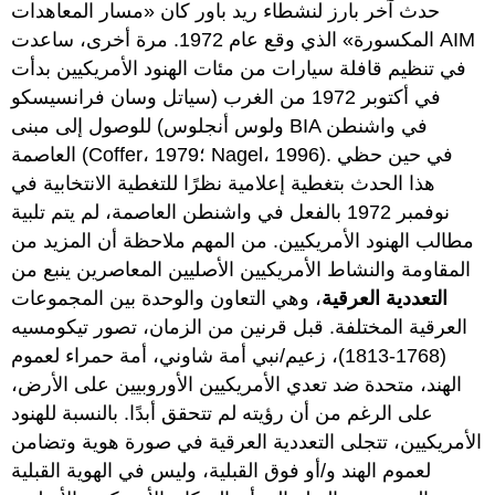
حدث آخر بارز لنشطاء ريد باور كان «مسار المعاهدات
المكسورة» الذي وقع عام 1972. مرة أخرى، ساعدت AIM
في تنظيم قافلة سيارات من مئات الهنود الأمريكيين بدأت
في أكتوبر 1972 من الغرب (سياتل وسان فرانسيسكو
ولوس أنجلوس) للوصول إلى مبنى BIA في واشنطن
العاصمة (Coffer، 1979؛ Nagel، 1996). في حين حظي
هذا الحدث بتغطية إعلامية نظرًا للتغطية الانتخابية في
نوفمبر 1972 بالفعل في واشنطن العاصمة، لم يتم تلبية
مطالب الهنود الأمريكيين. من المهم ملاحظة أن المزيد من
المقاومة والنشاط الأمريكيين الأصليين المعاصرين ينبع من
التعددية العرقية
، وهي التعاون والوحدة بين المجموعات
العرقية المختلفة. قبل قرنين من الزمان، تصور تيكومسيه
(1768-1813)، زعيم/نبي أمة شاوني، أمة حمراء لعموم
الهند، متحدة ضد تعدي الأمريكيين الأوروبيين على الأرض،
على الرغم من أن رؤيته لم تتحقق أبدًا. بالنسبة للهنود
الأمريكيين، تتجلى التعددية العرقية في صورة هوية وتضامن
لعموم الهند و/أو فوق القبلية، وليس في الهوية القبلية