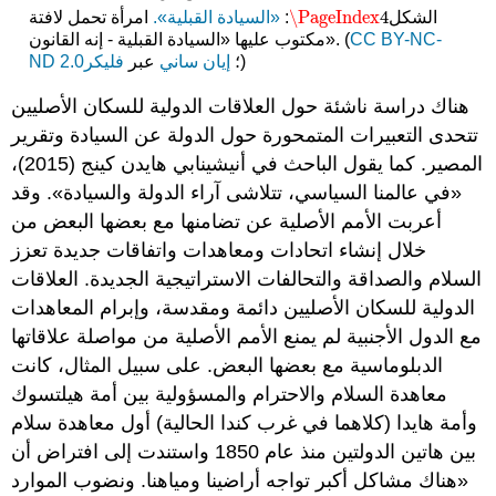
\PageIndex
4
الشكل
:
«السيادة القبلية».
امرأة تحمل لافتة
\PageIndex
4
CC BY-NC-
مكتوب عليها «السيادة القبلية - إنه القانون». (
)
؛
إيان ساني
عبر
فليكر
ND 2.0
هناك دراسة ناشئة حول العلاقات الدولية للسكان الأصليين
تتحدى التعبيرات المتمحورة حول الدولة عن السيادة وتقرير
المصير. كما يقول الباحث في أنيشينابي هايدن كينج (2015)،
«في عالمنا السياسي، تتلاشى آراء الدولة والسيادة». وقد
أعربت الأمم الأصلية عن تضامنها مع بعضها البعض من
خلال إنشاء اتحادات ومعاهدات واتفاقات جديدة تعزز
السلام والصداقة والتحالفات الاستراتيجية الجديدة. العلاقات
الدولية للسكان الأصليين دائمة ومقدسة، وإبرام المعاهدات
مع الدول الأجنبية لم يمنع الأمم الأصلية من مواصلة علاقاتها
الدبلوماسية مع بعضها البعض. على سبيل المثال، كانت
معاهدة السلام والاحترام والمسؤولية بين أمة هيلتسوك
وأمة هايدا (كلاهما في غرب كندا الحالية) أول معاهدة سلام
بين هاتين الدولتين منذ عام 1850 واستندت إلى افتراض أن
«هناك مشاكل أكبر تواجه أراضينا ومياهنا. ونضوب الموارد