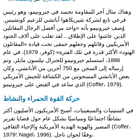
وهناك مثال آخر للمقاومة تجسد في جيرونيمو، وهو رئيس
فرعي تابع لشركة شيريكاهوا أباتشي للزعيم كوتشيس.
وُصف جيرونيمو بأنه «واحد من أفضل الرجال المقاتلين
الذين عاشوا على الإطلاق... لقد تغلب على آلاف الجنود
الأمريكيين وقاتلهم وجعلهم حمقى تحت قيادة «المقاتلون
الهنود» الأكثر قدرة في تلك الفترة» (كوفر، 1979). في عام
1886، استسلم جيرونيمو للجنرال نيلسون مايلز، وتم
إرساله إلى السجن مع 750 آخرين من الأباتشي، وكان
بعض الأباتشي المسجونين من الكشافة للجيش الأمريكي
الذي ساعد في القبض على جيرونيمو (Coffer، 1979).
حركة القوة الحمراء والنشاط
في الستينيات والسبعينيات، أصبح الأمريكيون الأصليون أكثر
نشاطًا اجتماعيًا وسياسيًا بشكل عام حول قضايا تقرير
المصير والهوية الهندية الأمريكية والإحياء الثقافي (Coffer،
1979؛ Nagel، 1996). وفقًا لجوان ناجل،