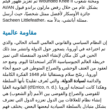
تم تعزيز ظهور فيلم Wounded Knee II ومحنة شعوب
AI/AN بشكل عام من خلال رفض مارلون براندو قبول
جائزة الأوسكار لأفضل ممثل شخصيًا، حيث أرسل
Sacheen Littlefeather، ممثلة أباتشي، بدلاً منه.
مقاومة عالمية
إن النظام السياسي والقانوني العالمي السائد الحالي، والذي
تم اختراعه في أوروبا، يتمحور حول الدولة وانتشر منذ ذلك
الحين في كل مكان لإنشاء الحدود المنفصلة التي تميز
خريطة العالم الجيوسياسية الأكثر استخدامًا اليوم. وضع حد
لعقود من العنف الوحشي والصراع المتوطن في جميع أنحاء
أوروبا، رسّخ سلام ويستفاليا عام 1648 الفكرة الكاملة
والدائمة
لسيادة الدولة
، والتي تُعرف
تقليديًا بأنها السلطة
القانونية العليا (d'Errico, n. d.). وهكذا كانت استجابة أوروبا
للفوضى والصراع والفوضى بين الأمم (أو الشعوب) هي
إنشاء نظام للعلاقات بين الدول تعززه الدول التي تعترف
بشكل متبادل بالسلطة السيادية لبعضها البعض. يختلف فهم