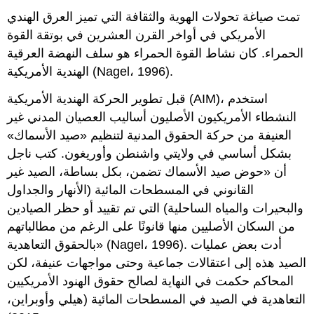
تمت صياغة تحولات الهوية والثقافة التي تميز العرق الهندي
الأمريكي في أواخر القرن العشرين في بوتقة القوة
الحمراء. كان نشاط القوة الحمراء هو سلف النهضة العرقية
الهندية الأمريكية (Nagel، 1996).
قبل تطوير الحركة الهندية الأمريكية (AIM)، استخدم
النشطاء الأمريكيون الأصليون أساليب العصيان المدني غير
العنيفة من حركة الحقوق المدنية لتنظيم «صيد الأسماك»
بشكل أساسي في ولايتي واشنطن وأوريغون. كتب ناجل
أن «حوض صيد الأسماك تضمن، بكل بساطة، الصيد غير
القانوني في المسطحات المائية (الأنهار والجداول
والبحيرات والمياه الساحلية) التي تم تقييد أو حظر الصيادين
من السكان الأصليين منها قانونًا على الرغم من مطالباتهم
بالحقوق التعاهدية» (Nagel، 1996). أدت بعض عمليات
الصيد هذه إلى اعتقالات جماعية وحتى مواجهات عنيفة، لكن
المحاكم حكمت في النهاية لصالح حقوق الهنود الأمريكيين
التعاهدية في الصيد في المسطحات المائية (هيلي وأوبراين،