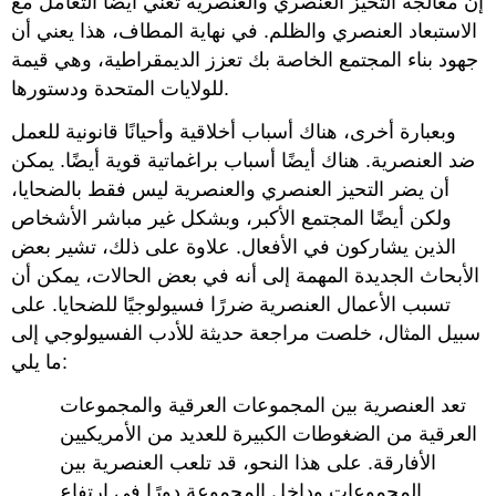
إن معالجة التحيز العنصري والعنصرية تعني أيضًا التعامل مع
الاستبعاد العنصري والظلم. في نهاية المطاف، هذا يعني أن
جهود بناء المجتمع الخاصة بك تعزز الديمقراطية، وهي قيمة
للولايات المتحدة ودستورها.
وبعبارة أخرى، هناك أسباب أخلاقية وأحيانًا قانونية للعمل
ضد العنصرية. هناك أيضًا أسباب براغماتية قوية أيضًا. يمكن
أن يضر التحيز العنصري والعنصرية ليس فقط بالضحايا،
ولكن أيضًا المجتمع الأكبر، وبشكل غير مباشر الأشخاص
الذين يشاركون في الأفعال. علاوة على ذلك، تشير بعض
الأبحاث الجديدة المهمة إلى أنه في بعض الحالات، يمكن أن
تسبب الأعمال العنصرية ضررًا فسيولوجيًا للضحايا. على
سبيل المثال، خلصت مراجعة حديثة للأدب الفسيولوجي إلى
ما يلي:
تعد العنصرية بين المجموعات العرقية والمجموعات
العرقية من الضغوطات الكبيرة للعديد من الأمريكيين
الأفارقة. على هذا النحو، قد تلعب العنصرية بين
المجموعات وداخل المجموعة دورًا في ارتفاع