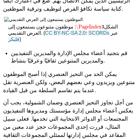
الرئيسيين الذين يمكن الاتصال بهم. ضع في اعتبارك أيضًا
كتابة سياسة تكافؤ الفرص لتوظيف وترقية الموظفين.
\PageIndex
3
الشكل
: موظفون متنوعون يستمعون إلى
\PageIndex
3
عبر
SCORDs
؛
CC BY-NC-SA 2.0
(
العرض التقديمي.
)
فليكر
قم بتجنيد أعضاء مجلس الإدارة والمديرين التنفيذيين
والمديرين المتنوعين ثقافيًا وعرقيًا بنشاط.
يمكن الحد من التحيز العنصري إذا أصبح الموظفون
متنوعين ويزيدون وعي بعضهم البعض، ولكن العنصرية تقل
عندما يتم تقاسم السلطة من قبل القيادة.
من أجل تجاوز التحيز العنصري وضمان الشمولية، يجب أن
يعكس أعضاء مجلس إدارة مؤسستك ومديروها التنفيذيون
المجتمعات أو الدوائر الانتخابية التي تخدمها. فعلى سبيل
المثال، قررت إحدى المجموعات حجز عدد معين من
المقاعد في مجلس إدارتها لممثلي المجموعات الثقافية