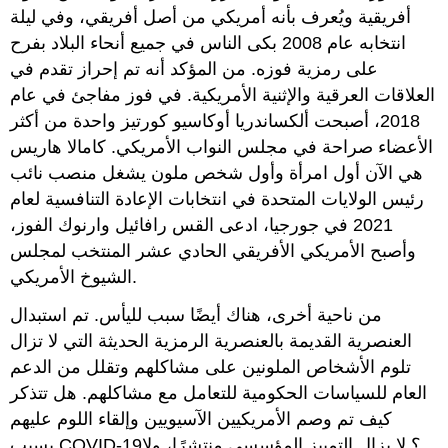
أفريقية ويُعرف بأنه أمريكي من أصل أفريقي، وفي ليلة
انتخابه عام 2008 بكى الناس في جميع أنحاء البلاد بفرح
على رمزية فوزه. من المؤكد أنه تم إحراز تقدم في
العلاقات العرقية والإثنية الأمريكية. في فوز مفاجئ في عام
2018، أصبحت ألكساندريا أوكاسيو كورتيز واحدة من أكثر
الأعضاء صراحة في مجلس النواب الأمريكي. كامالا هاريس
هي الآن أول امرأة وأول شخص ملون يشغل منصب نائب
رئيس الولايات المتحدة في انتخابات الإعادة التنافسية لعام
2021 في جورجيا، ادعى القس رافائيل وارنوك الفوز،
وأصبح الأمريكي الأفريقي الحادي عشر المنتخب لمجلس
الشيوخ الأمريكي.
من ناحية أخرى، هناك أيضًا سبب لليأس. تم استبدال
العنصرية القديمة بالعنصرية الرمزية الحديثة التي لا تزال
تلوم الأشخاص الملونين على مشاكلهم وتقلل من الدعم
العام للسياسات الحكومية للتعامل مع مشاكلهم. هل تتذكر
كيف تم وصم الأمريكيين الآسيويين وإلقاء اللوم عليهم
بسبب COVID-19؟ لا يزال التمييز المؤسسي منتشرًا، ولا