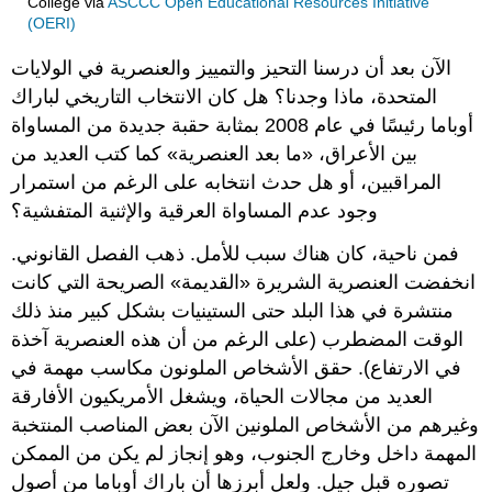
College
via
ASCCC Open Educational Resources Initiative
(OERI)
الآن بعد أن درسنا التحيز والتمييز والعنصرية في الولايات
المتحدة، ماذا وجدنا؟ هل كان الانتخاب التاريخي لباراك
أوباما رئيسًا في عام 2008 بمثابة حقبة جديدة من المساواة
بين الأعراق، «ما بعد العنصرية» كما كتب العديد من
المراقبين، أو هل حدث انتخابه على الرغم من استمرار
وجود عدم المساواة العرقية والإثنية المتفشية؟
فمن ناحية، كان هناك سبب للأمل. ذهب الفصل القانوني.
انخفضت العنصرية الشريرة «القديمة» الصريحة التي كانت
منتشرة في هذا البلد حتى الستينيات بشكل كبير منذ ذلك
الوقت المضطرب (على الرغم من أن هذه العنصرية آخذة
في الارتفاع). حقق الأشخاص الملونون مكاسب مهمة في
العديد من مجالات الحياة، ويشغل الأمريكيون الأفارقة
وغيرهم من الأشخاص الملونين الآن بعض المناصب المنتخبة
المهمة داخل وخارج الجنوب، وهو إنجاز لم يكن من الممكن
تصوره قبل جيل. ولعل أبرزها أن باراك أوباما من أصول