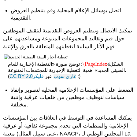
اتصل بوسائل الإعلام المحلية وقم بتنظيم العروض
التقديمية.
يمكنك الاتصال وتنظيم العروض التقديمية لتثقيف الموظفين
حول قيم وتقاليد المجموعات المتنوعة ومساعدتهم على
فهم الآثار السلبية لتغطيتهم المتعلقة بالعرق والإثنية.
\PageIndex
4
الشكل
: توضح صورة «التغطية الإخبارية للعام
\PageIndex
4
الصيني الجديد» أهمية التغطية الإخبارية للمجتمعات المتنوعة.
)
؛
غاري سوب
عبر
فليكر
CC BY 2.0
(
الضغط على المؤسسات الإعلامية المحلية لتطوير وإنفاذ
سياسات لتوظيف موظفين من خلفيات عرقية وإثنية
مختلفة.
يمكنك المساعدة في التوسط في العلاقات بين المؤسسات
الإعلامية والمنظمات التي تخدم مجموعة ثقافية أو عرقية
معينة (على سبيل المثال، NAACP، المجلس الوطني لـ La