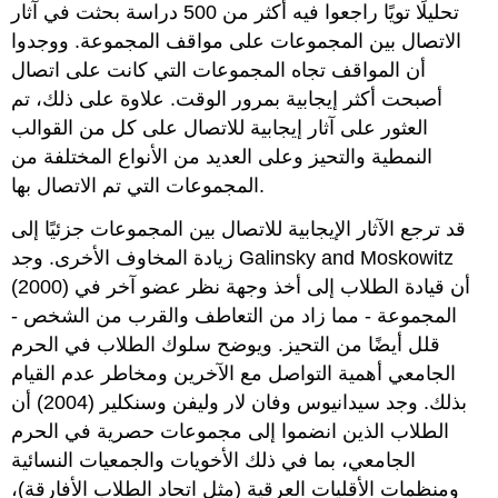
تحليلًا تويًا راجعوا فيه أكثر من 500 دراسة بحثت في آثار
الاتصال بين المجموعات على مواقف المجموعة. ووجدوا
أن المواقف تجاه المجموعات التي كانت على اتصال
أصبحت أكثر إيجابية بمرور الوقت. علاوة على ذلك، تم
العثور على آثار إيجابية للاتصال على كل من القوالب
النمطية والتحيز وعلى العديد من الأنواع المختلفة من
المجموعات التي تم الاتصال بها.
قد ترجع الآثار الإيجابية للاتصال بين المجموعات جزئيًا إلى
زيادة المخاوف الأخرى. وجد Galinsky and Moskowitz
(2000) أن قيادة الطلاب إلى أخذ وجهة نظر عضو آخر في
المجموعة - مما زاد من التعاطف والقرب من الشخص -
قلل أيضًا من التحيز. ويوضح سلوك الطلاب في الحرم
الجامعي أهمية التواصل مع الآخرين ومخاطر عدم القيام
بذلك. وجد سيدانيوس وفان لار وليفن وسنكلير (2004) أن
الطلاب الذين انضموا إلى مجموعات حصرية في الحرم
الجامعي، بما في ذلك الأخويات والجمعيات النسائية
ومنظمات الأقليات العرقية (مثل اتحاد الطلاب الأفارقة)،