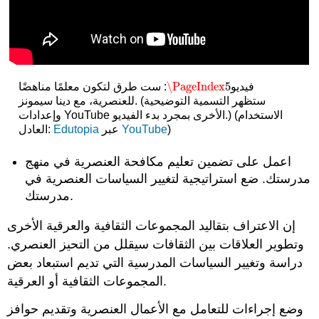
\PageIndex
5
فيديو
: ست طرق لتكون معلمًا مناهضًا
\PageIndex
5
للعنصرية، مع دينا سيمونز. (ستظهر التسمية التوضيحية
وإعدادات YouTube الأخرى بمجرد بدء الفيديو.) (الاستخدام
)
YouTube
عبر
Edutopia
العادل:
اعمل على تضمين تعليم مكافحة العنصرية في منهج
مدرستك. ضع استراتيجية لتغيير السياسات العنصرية في
مدرستك.
إن الاعتراف بتقاليد المجموعات الثقافية والعرقية الأخرى
وتطوير العلاقات بين الثقافات سيقلل من التحيز العنصري.
دراسة وتغيير السياسات المدرسية التي تديم استبعاد بعض
المجموعات الثقافية أو العرقية.
وضع إجراءات للتعامل مع الأعمال العنصرية وتقديم حوافز