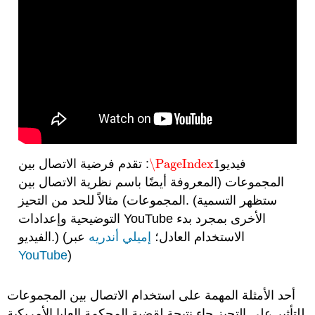
فيديو
1
\PageIndex
: تقدم فرضية الاتصال بين
\PageIndex
1
المجموعات (المعروفة أيضًا باسم نظرية الاتصال بين
المجموعات) مثالاً للحد من التحيز. (ستظهر التسمية
التوضيحية وإعدادات YouTube الأخرى بمجرد بدء
الفيديو.) (الاستخدام العادل؛
إميلي أندريه
عبر
YouTube
)
أحد الأمثلة المهمة على استخدام الاتصال بين المجموعات
للتأثير على التحيز جاء نتيجة لقضية المحكمة العليا الأمريكية