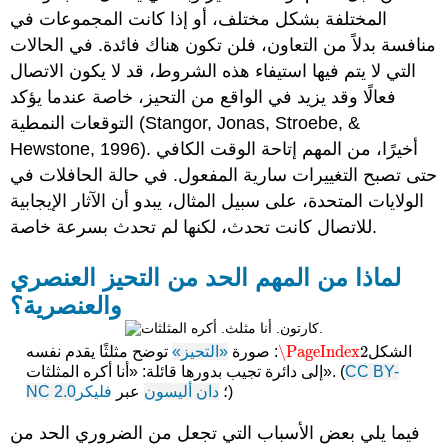
المختلفة بشكل مختلف، أو إذا كانت المجموعات في
منافسة بدلاً من التعاون، فلن تكون هناك فائدة. في الحالات
التي لا يتم فيها استيفاء هذه الشروط، قد لا يكون الاتصال
فعالًا وقد يزيد في الواقع من التحيز، خاصة عندما يؤكد
التوقعات النمطية (Stangor, Jonas, Stroebe, &
Hewstone, 1996). أخيرًا، من المهم إتاحة الوقت الكافي
حتى تصبح التغييرات سارية المفعول. في حالة الحافلات في
الولايات المتحدة، على سبيل المثال، يبدو أن الآثار الإيجابية
للاتصال كانت تحدث، لكنها لم تحدث بسرعة خاصة.
لماذا من المهم الحد من التحيز العنصري
والعنصرية؟
\PageIndex
2
الشكل
: صورة
«التحيز»
توضح مثلثًا يقدم نفسه
\PageIndex
2
CC BY-
إلى دائرة تجيب بدورها قائلة: «أنا أكره المثلثات». (
)
؛
دان أليسون
عبر
فليكر
NC 2.0
فيما يلي بعض الأسباب التي تجعل من الضروري الحد من