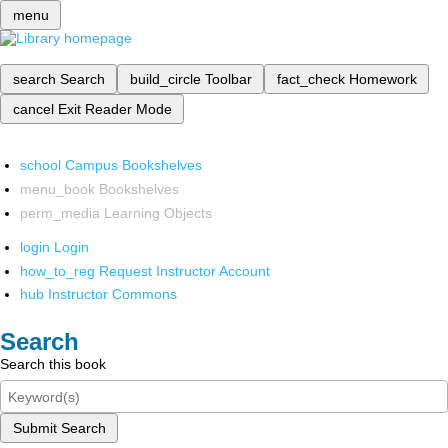
menu
search
Search
build_circle
Toolbar
fact_check
Homework
cancel
Exit Reader Mode
school
Campus Bookshelves
menu_book
Bookshelves
perm_media
Learning Objects
login
Login
how_to_reg
Request Instructor Account
hub
Instructor Commons
Search
Search this book
Submit Search