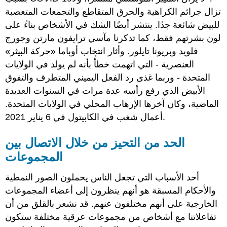
تزال جرائم الكراهية والحرق المتقاطع والتجمعات المتعصبة
للبيض شائعة جدًا. ينتشر أيضًا الشك في الأشخاص بناءً على
لون بشرتهم فقط، كما تذكرنا مآسي ترايفون مارتن وجورج
فلويد وبريونا تايلور. وأثار انتخاب أوباما «حركة البيثر»
العنصرية - التي اتهمت خطأً بأنه لم يولد في الولايات
المتحدة - وربما غذى رد الفعل اليميني المتطرف والتفوق
الأبيض الذي رفع رأسه عدة مرات في السنوات العديدة
الماضية، وكان آخرها الإرهاب المحلي في الولايات المتحدة.
أعمال شغب في الكابيتول في 6 يناير 2021.
الحد من التحيز من خلال الاتصال بين
المجموعات
أحد الأسباب التي تجعل الناس يحملون الصور النمطية
والأحكام المسبقة هو أنهم ينظرون إلى أعضاء المجموعات
الخارجية على أنهم مختلفون عنهم. قد نشعر بالقلق من أن
تفاعلاتنا مع أشخاص من مجموعات عرقية مختلفة ستكون