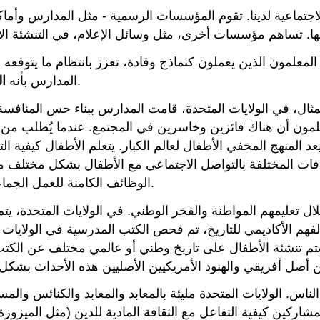
ة الاجتماعية لدينا. تقوم المؤسسات الرسمية - مثل المدارس وأ
المعلمون الذين يعملون كنماذج وقادة، تعزز بانتظام ما يتوقعه
، والتعليم غير الرسمي الذي تقوم به المدارس.
المدارس بأنه
ا
، في الولايات المتحدة، قامت المدارس ببناء حس المنافسة في طريقة منح الدرجا
تعلمون أن هناك فائزين وخاسرين في المجتمع. عندما يُطلب من
المنهج المخفي الأطفال لعالم الكبار. يتعلم الأطفال كيفية ال
فات المختلفة بالتواصل الاجتماعي مع الأطفال بشكل مختلف م
الوظائف الكامنة للعمل الجماعي والتعامل مع البيروقراطية من سمات الثقافة الأمريكية.
ال تعليمهم المواطنة والفخر الوطني. في الولايات المتحدة، يت
الفهم الأكاديمي للتاريخ، تم فحص الكتب المدرسية في الولايات
، يتم تنشئة الأطفال على تاريخ وطني أو عالمي مختلف عن الك
ناس. الولايات المتحدة مليئة بالمعابد والمعابد والكنائس والمس
اركين كيفية التفاعل مع الثقافة المادية للدين (مثل الميزوزة 