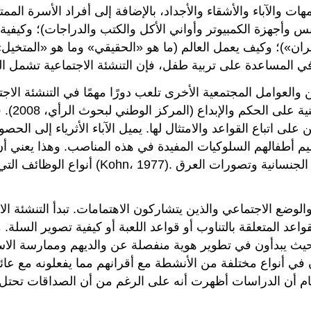
هات والآباء والأشقاء والأجداد، بالإضافة إلى أفراد الأسرة الم
س وأجهزة الكمبيوتر وأواني الأكل والكتب والدراجات)؛ وكيفية 
يران»)؛ وكيف يعمل العالم (ما هو «الحقيقي» وما هو «المتخي
 والعوامل المجتمعية الأخرى تلعب دورًا مهمًا في التنشئة الاج
الطاعة و
 على اتباع القواعد والامتثال لها. يميل الآباء الأثرياء إلى ال
يم أطفالهم السلوكيات المفيدة في هذه المناصب. وهذا يعني أن 
أنواع الوظائف التي يشغلها آباؤهم بالفعل، 
ع الاجتماعي والذين يتشاركون الاهتمامات. تبدأ التنشئة الا
اعد المتعلقة بالتناوب أو قواعد اللعبة أو كيفية تصوير السلة.
يث يبدأون في تطوير هوية منفصلة عن والديهم وممارسة الاست
ن في أنواع مختلفة من الأنشطة مع أقرانهم مما يفعلونه مع عائ
ام أن الدراسات أظهرت أنه على الرغم من أن الصداقات تحتل مرت