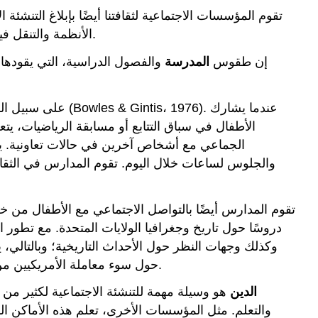
تقوم المؤسسات الاجتماعية لثقافتنا أيضًا بإبلاغ التنشئ
الأنظمة والتنقل فيها. تساهم مؤسسات أخرى، مثل وسائل الإعلام، في التنشئة الاجتماعية من خلال إغراقنا برسائل حول المعايير والتوقعات.
إن طقوس
المدرسة
والفصول الدراسية، التي يقودها 
على سبيل المثال
الأطفال في سباق التتابع أو مسابقة الرياضيات، ي
الجماعي مع أشخاص آخرين في حالات تعاونية. يعد 
والجلوس لساعات خلال اليوم. تقوم المدارس في الثقا
تقوم المدارس أيضًا بالتواصل الاجتماعي مع الأطفال من خل
دروسًا حول تاريخ وجغرافيا الولايات المتحدة. مع تطور 
وكذلك وجهات النظر حول الأحداث التاريخية؛ وبالتالي
حول سوء معاملة الأمريكيين من أصل أفريقي والهنود الأمريكيين الأصليين هذه الأحداث بشكل أكثر دقة مما كانت عليه في الكتب المدرسية في الماضي.
الدين
هو وسيلة مهمة للتنشئة الاجتماعية لكثير من ال
والتعلم. مثل المؤسسات الأخرى، تعلم هذه الأماكن المش