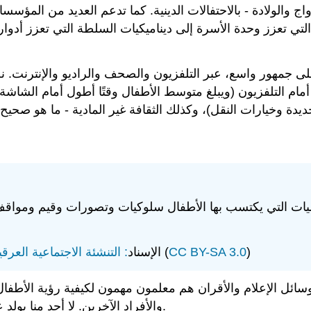
واج والولادة - بالاحتفالات الدينية. كما تدعم العديد من المؤسس
 التي تعزز وحدة الأسرة إلى ديناميكيات السلطة التي تعزز أد
ى جمهور واسع، عبر التلفزيون والصحف والراديو والإنترنت. ن
أمام التلفزيون (ويبلغ متوسط الأطفال وقتًا أطول أمام الشاشة)، تؤثر وسائل الإعلام بشكل 
ليات التي يكتسب بها الأطفال سلوكيات وتصورات وقيم وموا
)
CC BY-SA 3.0
(ويكيبيديا) (
هذا القسم مرخص من CC BY-SA. الإسناد
: التنشئة الاجتماعية العرقية
ء ووسائل الإعلام والأقران هم معلمون مهمون لكيفية رؤية الأط
والأفراد الآخرين. لا أحد منا يولد عنصريًا أو عرقيًا أو كفؤًا ثقافيًا. العنصرية هي سمة مكتسبة.