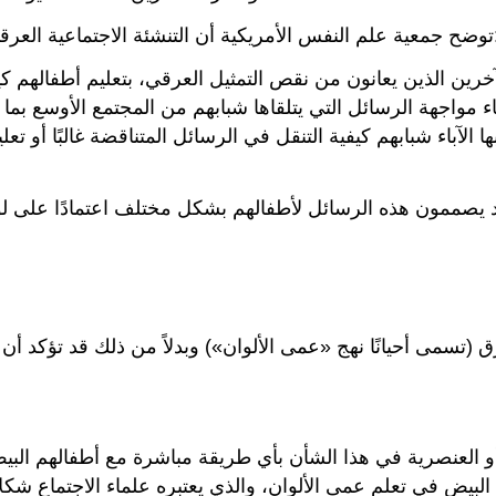
ن تُفهم بشكل مختلف اعتمادًا على عرق الأطفال:
خرين الذين يعانون من نقص التمثيل العرقي، بتعليم أطفالهم كيفي
باء مواجهة الرسائل التي يتلقاها شبابهم من المجتمع الأوسع بما
 الآباء شبابهم كيفية التنقل في الرسائل المتناقضة غالبًا أو ت
ممون هذه الرسائل لأطفالهم بشكل مختلف اعتمادًا على لون بشرة الطفل أو
ق (تسمى أحيانًا نهج «عمى الألوان») وبدلاً من ذلك قد تؤكد
 أو العنصرية في هذا الشأن بأي طريقة مباشرة مع أطفالهم الب
ال البيض في تعلم عمى الألوان، والذي يعتبره علماء الاجتماع 