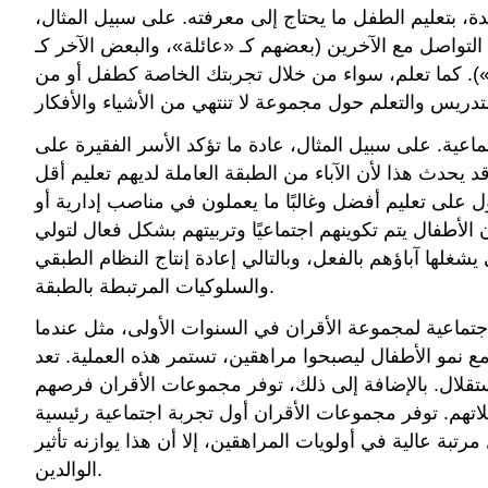
متدة، بتعليم الطفل ما يحتاج إلى معرفته. على سبيل المثال،
التواصل مع الآخرين (بعضهم كـ «عائلة»، والبعض الآخر كـ
ل»). كما تعلم، سواء من خلال تجربتك الخاصة كطفل أو من
تماعية. على سبيل المثال، عادة ما تؤكد الأسر الفقيرة على
الامتثال عند تربية أطفالها، بينما تؤكد الأسر الغنية على الحكم والإبداع (المركز الوطني لبحوث الرأي، 2008). قد يحدث هذا لأن الآباء من الطبقة العاملة لديهم تعليم أقل
حصول على تعليم أفضل وغالبًا ما يعملون في مناصب إدارية أو
الأطفال يتم تكوينهم اجتماعيًا وتربيتهم بشكل فعال لتولي
وبالتالي إعادة إنتاج النظام الطبقي (Kohn، 1977). وبالمثل، يتم تربية الأطفال اجتماعيًا للالتزام بالمعايير الجنسانية وتصورات العرق
والسلوكيات المرتبطة بالطبقة.
جتماعية لمجموعة الأقران في السنوات الأولى، مثل عندما
 مع نمو الأطفال ليصبحوا مراهقين، تستمر هذه العملية. تعد
قلال. بالإضافة إلى ذلك، توفر مجموعات الأقران فرصهم
لاتهم. توفر مجموعات الأقران أول تجربة اجتماعية رئيسية
بة عالية في أولويات المراهقين، إلا أن هذا يوازنه تأثير
الوالدين.