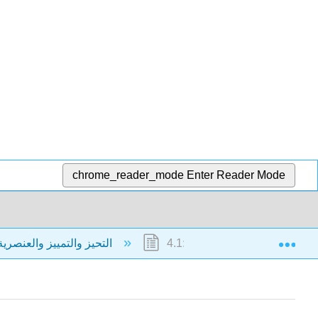
chrome_reader_mode
Enter Reader Mode
Exp
4.1: التنشئة الاجتماعية والثقافة
4: التحيز والتمييز والعنصرية