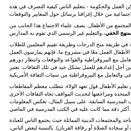
ماكن العمل والحكومة - بتعليم الناس كيفية التصرف في هذه
 المجتمع من الأطفال. يصف علماء الاجتماع هذا الجانب من
لمنهج الخفي
ت وطريقة تقييم المعلمين للطلاب (Bowles & Gintis، 1976). عندما يشارك
 الأطفال العمل معًا في مشروع ما، فإنهم يمارسون العمل
تعامل مع البيروقراطية والقواعد والتوقعات وانتظار دورهم
ن أجل إعدادهم للعمل بشكل جيد في تلك الثقافات. تعتبر
م تعليم الأطفال قول تعهد الولاء. تتطلب معظم المقاطعات
 المتحدة ومراجعتها لتحديث المواقف تجاه الثقافات الأخرى
تب المدرسية السابقة. على سبيل المثال، تعكس المعلومات
اجد والمجتمعات الدينية المماثلة حيث يجتمع الناس للعبادة
أو سجادة الصلاة أو رقاقة القربان). بالنسبة لبعض الناس،