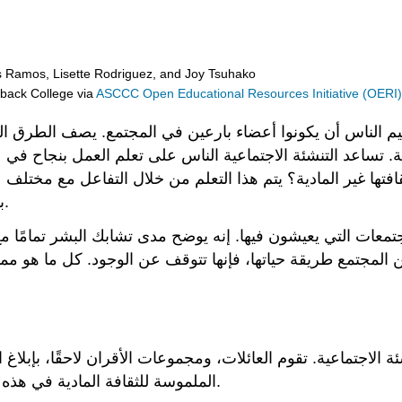
s Ramos, Lisette Rodriguez, and Joy Tsuhako
eback College
via
ASCCC Open Educational Resources Initiative (OERI
ليم الناس أن يكونوا أعضاء بارعين في المجتمع. يصف الطرق الت
ة. تساعد التنشئة الاجتماعية الناس على تعلم العمل بنجاح في 
قافتها غير المادية؟ يتم هذا التعلم من خلال التفاعل مع مختلف
بالإضافة إلى المؤسسات الاجتماعية الرسمية وغير الرسمية.
مجتمعات التي يعيشون فيها. إنه يوضح مدى تشابك البشر تمامًا مع 
من المجتمع طريقة حياتها، فإنها تتوقف عن الوجود. كل ما هو مم
ة الاجتماعية. تقوم العائلات، ومجموعات الأقران لاحقًا، بإبلاغ ا
الملموسة للثقافة المادية في هذه البيئات، بالإضافة إلى التعرف على معتقدات وقيم المجتمع.