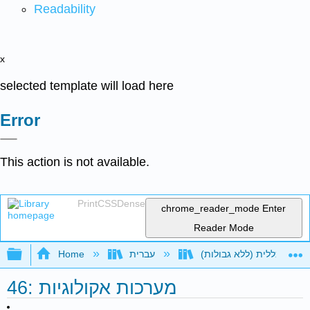
Readability
x
selected template will load here
Error
This action is not available.
PrintCSSDense
chrome_reader_mode
Enter
Reader Mode
Expand/collapse global hierarchy
Home
עברית
46: מערכות אקולוגיות