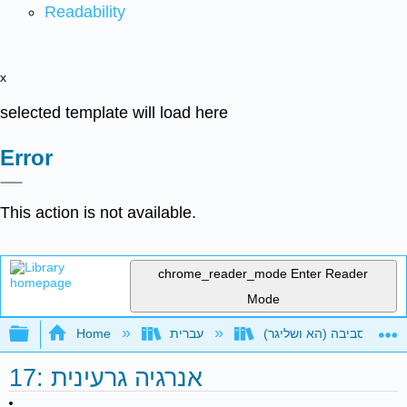
Readability
x
selected template will load here
Error
This action is not available.
chrome_reader_mode
Enter Reader
Mode
Expand/collapse global hierarchy
 הסביבה (הא ושליגר)
עברית
Home
17: אנרגיה גרעינית