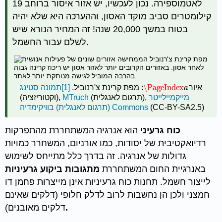
לאטמוספירה. נכון לעכשיו, יש אזור איסור ברוחב 19
קילומטרים סביב מוקד האסון, וההערכה היא שלא יהיה
בטוח במשך 20,000 שנה! זה המחיר הנורא שיש
לשלם עבור החשמל.
\PageIndex
איור
: מפת קרינת צ'רנוביל.
[1]
תמונה
סטינג
\PageIndex
a
a
מייקמיילייטר
(תרגום לאנגלית),
MTruch
(וקטוריזציה),
(CC-BY-SA2.5)
(תרגום לאנגלית) בוויקימדיה Commons
כוח גרעיני
הוא אנרגיה המשתחררת מהתפרקות
רדיואקטיבית של יסודות, כמו אורניום, המשחרר כמויות
גדולות של אנרגיה. זה בדרך כלל מתייחס לשימוש
באנרגיית החום המשתחררת
מתגובות ביקוע גרעיניות
לייצור חשמל. תחנות כוח גרעיניות אינן מייצרות פחמן דו
חמצני ולכן הן נחשבות לרוב לדלק חלופי
(דלקים שאינם
.
דלקים מאובנים)