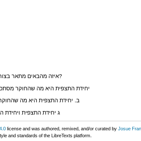
5. איזה מהבאים מתאר בצורה הטובה ביותר יחידת תצפית בהשוואה ליחידת ניתוח?
יחידת התצפית היא מה שהחוקר מסתכל 
ב. יחידת התצפית היא מה שהחוקר 
ג יחידת התצפית ויחידת הנ
4.0
license and was authored, remixed, and/or curated by
Josue Fran
tyle and standards of the LibreTexts platform.