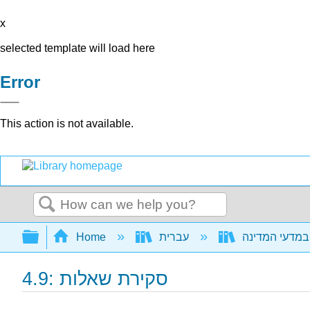
x
selected template will load here
Error
This action is not available.
Search
Expand/collapse global hierarchy
Home
עברית
4.9: סקירת שאלות