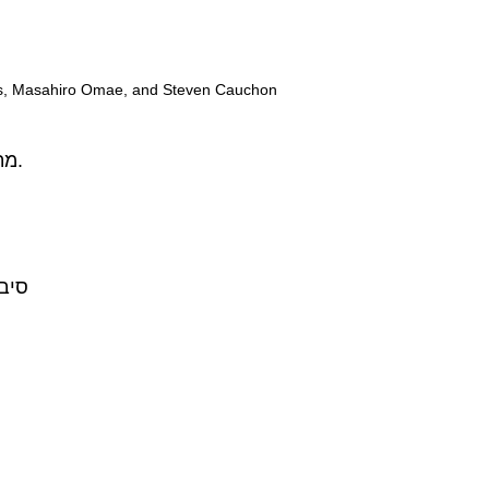
os, Masahiro Omae, and Steven Cauchon
1. מתאם הוא כאשר משתנה אחד גורם לשינוי משתנה אחר.
סיב