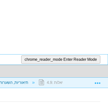
chrome_reader_mode
Enter Reader Mode
Exp
4.9: סקירת שאלות
4: תיאוריות, השערות, משתנים ויחידות