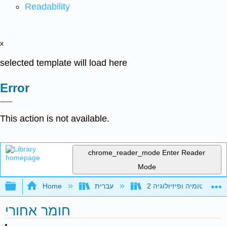
Readability
x
selected template will load here
Error
This action is not available.
chrome_reader_mode
Enter Reader
Mode
Expand/collapse global hierarchy
Home
עברית
פיזיולוגיה 2
חומר אחורי