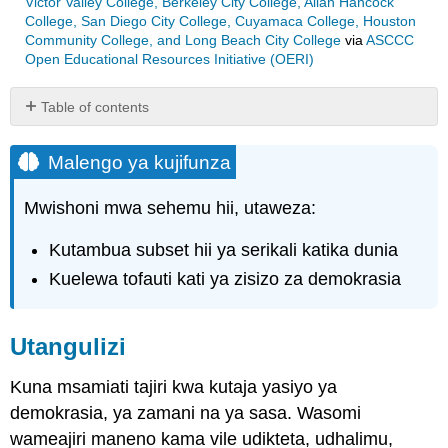
Victor Valley College, Berkeley City College, Allan Hancock
College, San Diego City College, Cuyamaca College, Houston
Community College, and Long Beach City College
via
ASCCC
Open Educational Resources Initiative (OERI)
Table of contents
Malengo
ya
Malengo ya kujifunza
kujifunza
Utangulizi
Mwishoni mwa sehemu hii, utaweza:
Uwajibikaji
Kutambua subset hii ya serikali katika dunia
Ushindani
Uhuru
Kuelewa tofauti kati ya zisizo za demokrasia
Utangulizi
Kuna msamiati tajiri kwa kutaja yasiyo ya
demokrasia, ya zamani na ya sasa. Wasomi
wameajiri maneno kama vile udikteta, udhalimu,