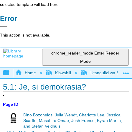
selected template will load here
Error
This action is not available.
chrome_reader_mode
Enter Reader
Mode
Expand/collapse global hierarchy
Home
Kiswahili
Utangulizi wa Serikali
5.1: Je, si demokrasia?
Page ID
Dino Bozonelos, Julia Wendt, Charlotte Lee, Jessica
Scarffe, Masahiro Omae, Josh Franco, Byran Martin,
and Stefan Veldhuis