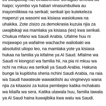
haipo; vyombo vya habari vinasumbuliwa au
inayomilikiwa na serikali; serikali ipo kutekeleza
mapenzi ya wasomi wa kisiasa wasiokuwa na
uhakika. Zote zisizo za demokrasia kuzuia njia za
uwajibikaji wa mamlaka ya kisiasa (ies) kwa serikali.
Chukua mfano wa Saudi Arabia. Ufalme huu ni
mojawapo ya wafalme wachache waliobaki wa
absolutist uliopo leo, na mamlaka yote ya kisiasa
hukaa na familia ya kifalme ya Al Saud. Mfalme wa
Saudi ni kiongozi wa familia hii, na pia ni mkuu wa
nchi na mkuu wa serikali ya Saudi Arabia. Hakuna
bunge la kupitisha sheria nchini Saudi Arabia, na raia
wa Saudi hawateule wawakilishi au vinginevyo wana
njia za kitaasisi za kutoa pembejeo katika mchakato
wa kitaifa wa sera. Katika utawala huu, familia tawala
ya Al Saud haina kuwajibika kwa watu wa Saudi.