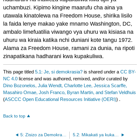
uchambuzi. Kipimo kingine maarufu cha aina ya
utawala kinatolewa na Freedom House, shirika lisilo
la faida lenye makao yake mnamo Washington, DC,
ambalo limefuatilia viwango vya uhuru wa kisiasa na
uhuru wa kiraia katika nchi duniani kote tangu 1972.
Alama za Freedom House, ramani za dunia, na ripoti
zinapatikana hadharani kwa kupakuliwa.
This page titled
5.1: Je, si demokrasia?
is shared under a
CC BY-
NC 4.0
license and was authored, remixed, and/or curated by
Dino Bozonelos, Julia Wendt, Charlotte Lee, Jessica Scarffe,
Masahiro Omae, Josh Franco, Byran Martin, and Stefan Veldhuis
(
ASCCC Open Educational Resources Initiative (OERI)
) .
Back to top
5: Zisizo za Demokrasia na Demokras
5.2: Mikakati ya kukaa katika nguvu