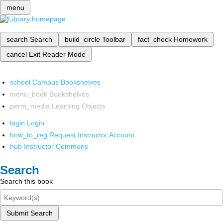
menu
search
Search
build_circle
Toolbar
fact_check
Homework
cancel
Exit Reader Mode
school
Campus Bookshelves
menu_book
Bookshelves
perm_media
Learning Objects
login
Login
how_to_reg
Request Instructor Account
hub
Instructor Commons
Search
Search this book
Submit Search