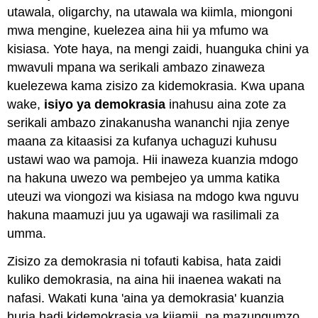
utawala, oligarchy, na utawala wa kiimla, miongoni
mwa mengine, kuelezea aina hii ya mfumo wa
kisiasa. Yote haya, na mengi zaidi, huanguka chini ya
mwavuli mpana wa serikali ambazo zinaweza
kuelezewa kama zisizo za kidemokrasia. Kwa upana
wake,
isiyo ya demokrasia
inahusu aina zote za
serikali ambazo zinakanusha wananchi njia zenye
maana za kitaasisi za kufanya uchaguzi kuhusu
ustawi wao wa pamoja. Hii inaweza kuanzia mdogo
na hakuna uwezo wa pembejeo ya umma katika
uteuzi wa viongozi wa kisiasa na mdogo kwa nguvu
hakuna maamuzi juu ya ugawaji wa rasilimali za
umma.
Zisizo za demokrasia ni tofauti kabisa, hata zaidi
kuliko demokrasia, na aina hii inaenea wakati na
nafasi. Wakati kuna 'aina ya demokrasia' kuanzia
huria hadi kidemokrasia ya kijamii, na mazungumzo