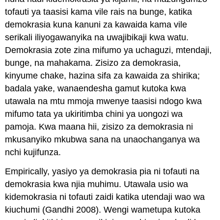
tofauti ya taasisi kama vile rais na bunge, katika
demokrasia kuna kanuni za kawaida kama vile
serikali iliyogawanyika na uwajibikaji kwa watu.
Demokrasia zote zina mifumo ya uchaguzi, mtendaji,
bunge, na mahakama. Zisizo za demokrasia,
kinyume chake, hazina sifa za kawaida za shirika;
badala yake, wanaendesha gamut kutoka kwa
utawala na mtu mmoja mwenye taasisi ndogo kwa
mifumo tata ya ukiritimba chini ya uongozi wa
pamoja. Kwa maana hii, zisizo za demokrasia ni
mkusanyiko mkubwa sana na unaochanganya wa
nchi kujifunza.
Empirically, yasiyo ya demokrasia pia ni tofauti na
demokrasia kwa njia muhimu. Utawala usio wa
kidemokrasia ni tofauti zaidi katika utendaji wao wa
kiuchumi (Gandhi 2008). Wengi wametupa kutoka