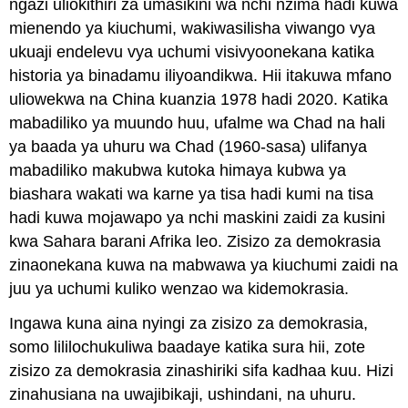
ngazi uliokithiri za umasikini wa nchi nzima hadi kuwa
mienendo ya kiuchumi, wakiwasilisha viwango vya
ukuaji endelevu vya uchumi visivyoonekana katika
historia ya binadamu iliyoandikwa. Hii itakuwa mfano
uliowekwa na China kuanzia 1978 hadi 2020. Katika
mabadiliko ya muundo huu, ufalme wa Chad na hali
ya baada ya uhuru wa Chad (1960-sasa) ulifanya
mabadiliko makubwa kutoka himaya kubwa ya
biashara wakati wa karne ya tisa hadi kumi na tisa
hadi kuwa mojawapo ya nchi maskini zaidi za kusini
kwa Sahara barani Afrika leo. Zisizo za demokrasia
zinaonekana kuwa na mabwawa ya kiuchumi zaidi na
juu ya uchumi kuliko wenzao wa kidemokrasia.
Ingawa kuna aina nyingi za zisizo za demokrasia,
somo lililochukuliwa baadaye katika sura hii, zote
zisizo za demokrasia zinashiriki sifa kadhaa kuu. Hizi
zinahusiana na uwajibikaji, ushindani, na uhuru.