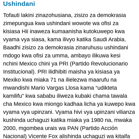
Ushindani
Tofauti lakini zinazohusiana, zisizo za demokrasia
zimepungua kwa ushindani wowote wa ofisi za
kisiasa Hii inaweza kumaanisha kutokuwepo kwa
vyama vya siasa, kama ilivyo katika Saudi Arabia.
Baadhi zisizo za demokrasia zinaruhusu ushindani
mdogo kwa ofisi za umma, ambayo ilikuwa kesi
nchini Mexico chini ya PRI (Partido Revolucionario
Institucional). PRI ilidhibiti maisha ya kisiasa ya
Mexiko kwa miaka 71 na ilielezwa maarufu na
mwandishi Mario Vargas Llosa kama “udikteta
kamilifu” kwa sababu iliweza kubaki chama tawala
cha Mexico kwa miongo kadhaa licha ya kuwepo kwa
vyama vya upinzani. Vyama hivi vya upinzani vilianza
kushinda uchaguzi katika miaka ya 1980 na, mwaka
2000, mgombea urais wa PAN (Partido Acción
Nacional) Vicente Fox alishinda uchaguzi wa kitaifa