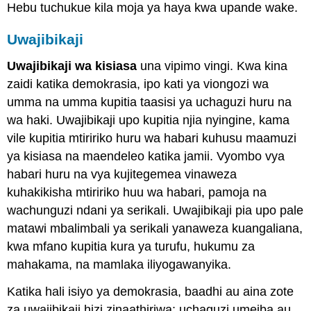
Hebu tuchukue kila moja ya haya kwa upande wake.
Uwajibikaji
Uwajibikaji wa kisiasa
una vipimo vingi. Kwa kina
zaidi katika demokrasia, ipo kati ya viongozi wa
umma na umma kupitia taasisi ya uchaguzi huru na
wa haki. Uwajibikaji upo kupitia njia nyingine, kama
vile kupitia mtiririko huru wa habari kuhusu maamuzi
ya kisiasa na maendeleo katika jamii. Vyombo vya
habari huru na vya kujitegemea vinaweza
kuhakikisha mtiririko huu wa habari, pamoja na
wachunguzi ndani ya serikali. Uwajibikaji pia upo pale
matawi mbalimbali ya serikali yanaweza kuangaliana,
kwa mfano kupitia kura ya turufu, hukumu za
mahakama, na mamlaka iliyogawanyika.
Katika hali isiyo ya demokrasia, baadhi au aina zote
za uwajibikaji hizi zinaathiriwa: uchaguzi umeiba au