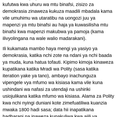
kufutwa kwa uhuru wa mtu binafsi, zisizo za
demokrasia zinaweza kukuza maadili mbadala kama
vile umuhimu wa utaratibu na uongozi juu ya
mapenzi ya mtu binafsi au haja ya kuwasilisha mtu
binafsi kwa mapenzi makubwa ya pamoja (kama
ilivyolingana na wale walio madarakani).
Ili kukamata mambo haya mengi ya yasiyo ya
demokrasia, katika nchi zote na ndani ya nchi baada
ya muda, kuna hatua tofauti. Kipimo kimoja kinaweza
kupatikana katika Mradi wa Polity (sasa katika
iteration yake ya tano), ambayo inachunguza
vipengele vya mfumo wa kisiasa kama vile kuna
ushindani wa nafasi za utendaji na ushiriki
usiojulikana katika mfumo wa kisiasa. Alama za Polity
kwa nchi nyingi duniani kote zimefuatiliwa kuanzia
mwaka 1800 hadi sasa; data hii inapatikana
hadharani na inaweza kupakuliwa kwa ajili ya