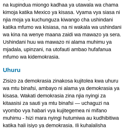
na kupindua miongo kadhaa ya utawala wa chama
kimoja katika Mexico ya kisasa. Vyama vya siasa ni
njia moja ya kuchunguza kiwango cha ushindani
katika mfumo wa kisiasa, na ni wakala wa ushindani
wa kina na wenye maana zaidi wa mawazo ya sera.
Ushindani huu wa mawazo ni alama muhimu ya
mjadala, upinzani, na utofauti ambao hufafanua
mfumo wa kidemokrasia.
Uhuru
Zisizo za demokrasia zinakosa kujitolea kwa uhuru
wa mtu binafsi, ambayo ni alama ya demokrasia ya
kisasa. Wakati demokrasia zina njia nyingi za
kitaasisi za sauti ya mtu binafsi — uchaguzi na
vyombo vya habari vya kujitegemea ni mifano
muhimu - hizi mara nyingi hutumiwa au kudhibitiwa
katika hali isiyo ya demokrasia. Ili kuhalalisha