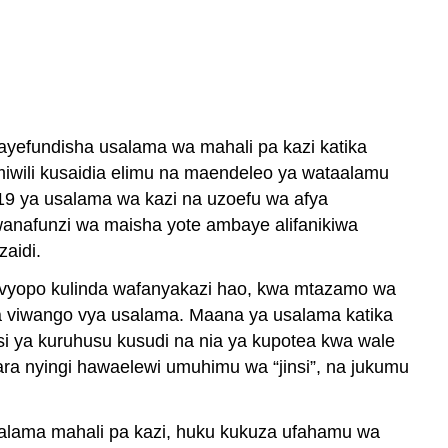
yefundisha usalama wa mahali pa kazi katika
miwili kusaidia elimu na maendeleo ya wataalamu
19 ya usalama wa kazi na uzoefu wa afya
wanafunzi wa maisha yote ambaye alifanikiwa
zaidi.
ilivyopo kulinda wafanyakazi hao, kwa mtazamo wa
ya viwango vya usalama. Maana ya usalama katika
si ya kuruhusu kusudi na nia ya kupotea kwa wale
a nyingi hawaelewi umuhimu wa “jinsi”, na jukumu
 usalama mahali pa kazi, huku kukuza ufahamu wa