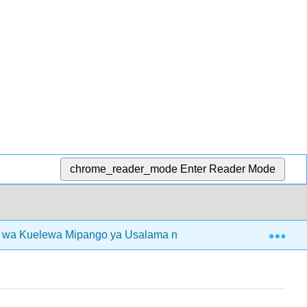
chrome_reader_mode
Enter Reader Mode
Exp
 wa Kuelewa Mipango ya Usalama na Afya kwa Wataalamu wa