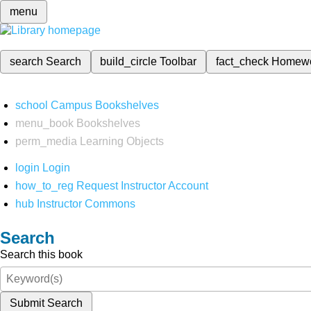
menu
search
Search
build_circle
Toolbar
fact_check
Homew
school
Campus Bookshelves
menu_book
Bookshelves
perm_media
Learning Objects
login
Login
how_to_reg
Request Instructor Account
hub
Instructor Commons
Search
Search this book
Submit Search