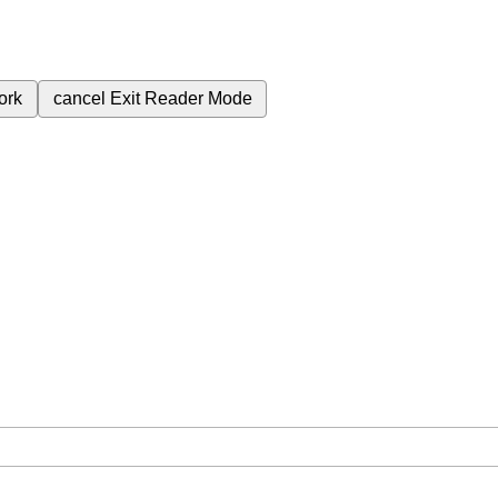
ork
cancel
Exit Reader Mode