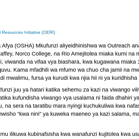
Resources Initiative (OERI)
 Afya (OSHA) Mkufunzi aliyeidhinishwa wa Outreach ana
affey, Norco College, na Rio Amejitolea miaka kumi na 
i, viwanda na vifaa vya biashara, kwa kugawana miaka 
a nguvu. Kama mfadhili wa mfumo wa chuo cha jamii na m
mwalimu, fursa ya kurudi kwa njia hii ni ya kuridhisha 
funzi juu ya hatari katika sehemu za kazi na viwango v
atika kufundisha viwango vya usalama ni faida dhahiri 
, na sera na taratibu mara nyingi kuchukuliwa kwa nafa
sho “kwa nini” ya kuweka maeneo ya kazi salama, mar
 elimu ilikuwa kubinafsisha kwa wanafunzi kujitolea kwa