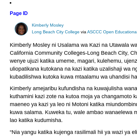
Page ID
Kimberly Mosley
Long Beach City College
via
ASCCC Open Educational 
Kimberly Mosley ni Usalama wa Kazi na Utawala wa
California Community Colleges-Long Beach City, Ch
wenye ujuzi katika umeme, magari, kulehemu, ujenz
uliopatikana kutokana na kazi katika uzalishaji w
kubadilishwa kutoka kuwa mtaalamu wa uhandisi hadi 
Kimberly amejaribu kufundisha na kuwajulisha wana
kuthamini kazi zote na kutoa moja ya changamoto k
maeneo ya kazi ya leo ni Motoni katika miundombinu
kuwa salama. Kuweka tu, wale ambao wanaelewa mwi
lao katika kudumisha.
“Nia yangu katika kujenga rasilimali hii ya wazi ya