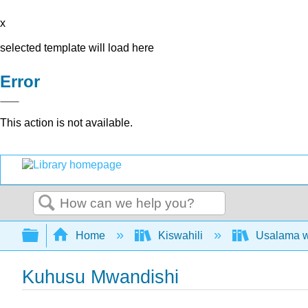
x
selected template will load here
Error
This action is not available.
Search
Expand/collapse global hierarchy
Home
Kiswahili
Usalama w
Kuhusu Mwandishi