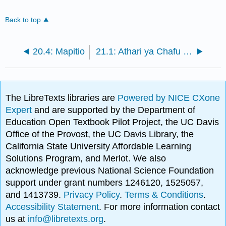
Back to top
20.4: Mapitio
21.1: Athari ya Chafu na Mabadiliko ya Tabianchi
The LibreTexts libraries are
Powered by NICE CXone
Expert
and are supported by the Department of
Education Open Textbook Pilot Project, the UC Davis
Office of the Provost, the UC Davis Library, the
California State University Affordable Learning
Solutions Program, and Merlot. We also
acknowledge previous National Science Foundation
support under grant numbers 1246120, 1525057,
and 1413739.
Privacy Policy
.
Terms & Conditions
.
Accessibility Statement
. For more information contact
us at
info@libretexts.org
.