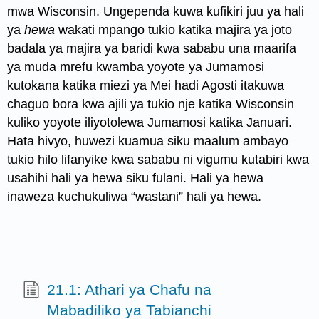
mwa Wisconsin. Ungependa kuwa kufikiri juu ya hali
ya
hewa
wakati mpango tukio katika majira ya joto
badala ya majira ya baridi kwa sababu una maarifa
ya muda mrefu kwamba yoyote ya Jumamosi
kutokana katika miezi ya Mei hadi Agosti itakuwa
chaguo bora kwa ajili ya tukio nje katika Wisconsin
kuliko yoyote iliyotolewa Jumamosi katika Januari.
Hata hivyo, huwezi kuamua siku maalum ambayo
tukio hilo lifanyike kwa sababu ni vigumu kutabiri kwa
usahihi hali ya hewa siku fulani. Hali ya hewa
inaweza kuchukuliwa “wastani” hali ya hewa.
21.1: Athari ya Chafu na
Mabadiliko ya Tabianchi