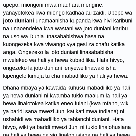
upepo, miongoni mwa madhara mengine,
yanayotokea kwa miongo kadhaa au zaidi. Upepo wa
joto duniani
unamaanisha kupanda kwa hivi karibuni
na unaoendelea kwa wastani wa joto duniani karibu
na uso wa Dunia. Inasababishwa hasa na
kuongezeka kwa viwango vya gesi za chafu katika
anga. Ongezeko la joto duniani linasababisha
mwelekeo wa hali ya hewa kubadilika. Hata hivyo,
ongezeko la joto duniani lenyewe linawakilisha
kipengele kimoja tu cha mabadiliko ya hali ya hewa.
Dhana mbaya ya kawaida kuhusu mabadiliko ya hali
ya hewa duniani ni kwamba tukio maalum la hali ya
hewa linalotokea katika eneo fulani (kwa mfano, wiki
ya baridi sana mwezi Juni katikati mwa Indiana) ni
ushahidi wa mabadiliko ya tabianchi duniani. Hata
hivyo, wiki ya baridi mwezi Juni ni tukio linalohusiana
na hali ya hewa na sio linalohusiana na hali ya hewa.