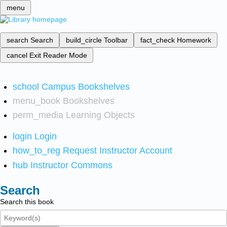
menu
search
Search
build_circle
Toolbar
fact_check
Homework
cancel
Exit Reader Mode
school
Campus Bookshelves
menu_book
Bookshelves
perm_media
Learning Objects
login
Login
how_to_reg
Request Instructor Account
hub
Instructor Commons
Search
Search this book