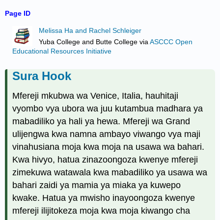
Page ID
Melissa Ha and Rachel Schleiger
Yuba College and Butte College
via
ASCCC Open
Educational Resources Initiative
Sura Hook
Mfereji mkubwa wa Venice, Italia, hauhitaji
vyombo vya ubora wa juu kutambua madhara ya
mabadiliko ya hali ya hewa. Mfereji wa Grand
ulijengwa kwa namna ambayo viwango vya maji
vinahusiana moja kwa moja na usawa wa bahari.
Kwa hivyo, hatua zinazoongoza kwenye mfereji
zimekuwa watawala kwa mabadiliko ya usawa wa
bahari zaidi ya mamia ya miaka ya kuwepo
kwake. Hatua ya mwisho inayoongoza kwenye
mfereji ilijitokeza moja kwa moja kiwango cha