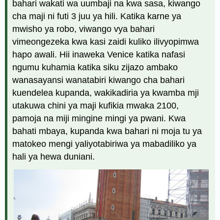
bahari wakati wa uumbaji na kwa sasa, kiwango
cha maji ni futi 3 juu ya hili. Katika karne ya
mwisho ya robo, viwango vya bahari
vimeongezeka kwa kasi zaidi kuliko ilivyopimwa
hapo awali. Hii inaweka Venice katika nafasi
ngumu kuhamia katika siku zijazo ambako
wanasayansi wanatabiri kiwango cha bahari
kuendelea kupanda, wakikadiria ya kwamba mji
utakuwa chini ya maji kufikia mwaka 2100,
pamoja na miji mingine mingi ya pwani. Kwa
bahati mbaya, kupanda kwa bahari ni moja tu ya
matokeo mengi yaliyotabiriwa ya mabadiliko ya
hali ya hewa duniani.