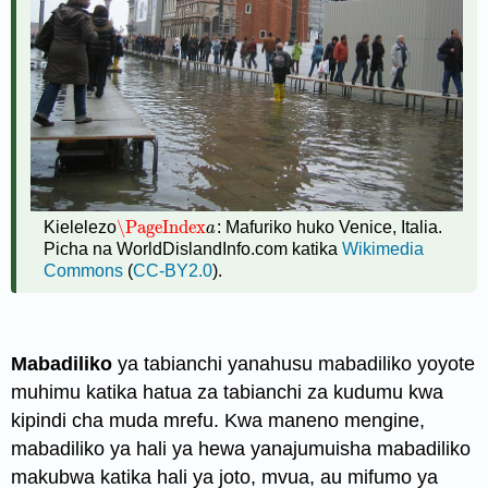
\PageIndex
Kielelezo
: Mafuriko huko Venice, Italia.
\PageIndex
a
a
Picha na WorldDislandInfo.com katika
Wikimedia
Commons
(
CC-BY2.0
).
Mabadiliko
ya tabianchi yanahusu mabadiliko yoyote
muhimu katika hatua za tabianchi za kudumu kwa
kipindi cha muda mrefu. Kwa maneno mengine,
mabadiliko ya hali ya hewa yanajumuisha mabadiliko
makubwa katika hali ya joto, mvua, au mifumo ya