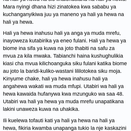
Mara nyingi dhana hizi zinatokea kwa sababu ya
kuchanganyikiwa juu ya maneno ya hali ya hewa na
hali ya hewa.
Hali ya
hewa
inahusu hali ya anga ya muda mrefu,
inayoweza kutabirika ya eneo fulani. Hali ya hewa ya
biome ina sifa ya kuwa na joto thabiti na safu za
mvua za kila mwaka. Tabianchi haina kushughulikia
kiasi cha mvua kilichoanguka siku fulani katika biome
au joto la baridi-kuliko-wastani lililotokea siku moja.
Kinyume
chake, hali ya hewa
inahusu hali ya
angahewa wakati wa muda mfupi. Utabiri wa hali ya
hewa kawaida hufanywa kwa mzunguko wa saa 48.
Utabiri wa hali ya hewa ya muda mrefu unapatikana
lakini unaweza kuwa na uhakika.
Ili kuelewa tofauti kati ya hali ya hewa na hali ya
hewa, fikiria kwamba unapanga tukio la nje kaskazini