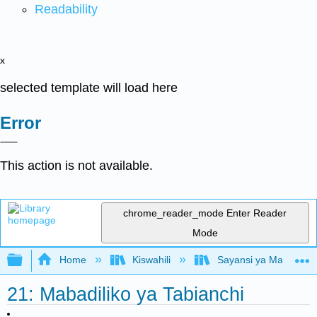
Readability
x
selected template will load here
Error
This action is not available.
chrome_reader_mode
Enter Reader
Mode
Expand/collapse global hierarchy
Home
Kiswahili
Sayansi ya Mazingira 
21: Mabadiliko ya Tabianchi