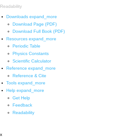
Readability
Downloads
expand_more
Download Page (PDF)
Download Full Book (PDF)
Resources
expand_more
Periodic Table
Physics Constants
Scientific Calculator
Reference
expand_more
Reference & Cite
Tools
expand_more
Help
expand_more
Get Help
Feedback
Readability
x