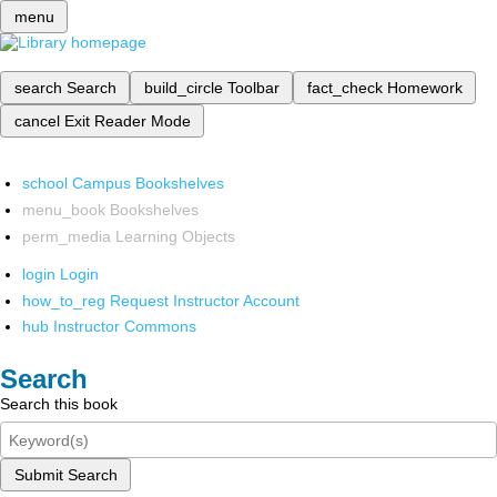
menu
search
Search
build_circle
Toolbar
fact_check
Homework
cancel
Exit Reader Mode
school
Campus Bookshelves
menu_book
Bookshelves
perm_media
Learning Objects
login
Login
how_to_reg
Request Instructor Account
hub
Instructor Commons
Search
Search this book
Submit Search