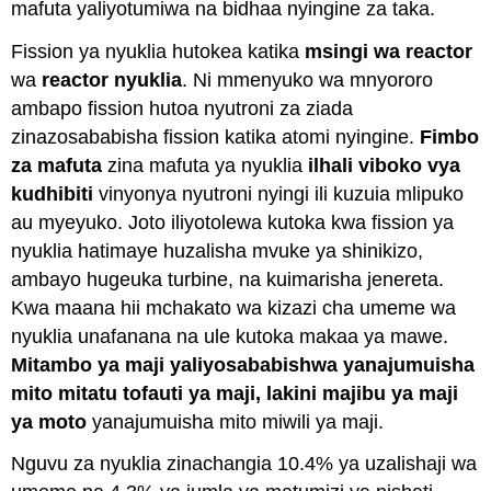
mafuta yaliyotumiwa na bidhaa nyingine za taka.
Fission ya nyuklia hutokea katika
msingi wa reactor
wa
reactor nyuklia
. Ni mmenyuko wa mnyororo
ambapo fission hutoa nyutroni za ziada
zinazosababisha fission katika atomi nyingine.
Fimbo
za mafuta
zina mafuta ya nyuklia
ilhali viboko vya
kudhibiti
vinyonya nyutroni nyingi ili kuzuia mlipuko
au myeyuko. Joto iliyotolewa kutoka kwa fission ya
nyuklia hatimaye huzalisha mvuke ya shinikizo,
ambayo hugeuka turbine, na kuimarisha jenereta.
Kwa maana hii mchakato wa kizazi cha umeme wa
nyuklia unafanana na ule kutoka makaa ya mawe.
Mitambo ya maji yaliyosababishwa
yanajumuisha
mito mitatu tofauti ya maji, lakini majibu ya maji
ya moto
yanajumuisha mito miwili ya maji.
Nguvu za nyuklia zinachangia 10.4% ya uzalishaji wa