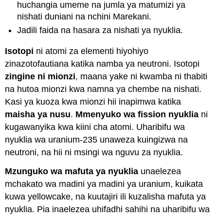
huchangia umeme na jumla ya matumizi ya
nishati duniani na nchini Marekani.
Jadili faida na hasara za nishati ya nyuklia.
Isotopi
ni atomi za elementi hiyohiyo
zinazotofautiana katika namba ya neutroni. Isotopi
zingine ni mionzi
, maana yake ni kwamba ni thabiti
na hutoa mionzi kwa namna ya chembe na nishati.
Kasi ya kuoza kwa mionzi hii inapimwa katika
maisha ya nusu
.
Mmenyuko wa fission nyuklia
ni
kugawanyika kwa kiini cha atomi. Uharibifu wa
nyuklia wa uranium-235 unaweza kuingizwa na
neutroni, na hii ni msingi wa nguvu za nyuklia.
Mzunguko wa mafuta ya nyuklia
unaelezea
mchakato wa madini ya madini ya uranium, kuikata
kuwa yellowcake, na kuutajiri ili kuzalisha mafuta ya
nyuklia. Pia inaelezea uhifadhi sahihi na uharibifu wa