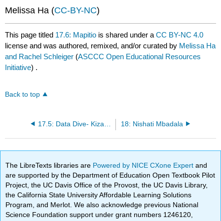
Melissa Ha (
CC-BY-NC
)
This page titled
17.6: Mapitio
is shared under a
CC BY-NC 4.0
license and was authored, remixed, and/or curated by
Melissa Ha
and Rachel Schleiger
(
ASCCC Open Educational Resources
Initiative
) .
Back to top
17.5: Data Dive- Kizazi cha Nguvu za Nyuklia
18: Nishati Mbadala
The LibreTexts libraries are
Powered by NICE CXone Expert
and
are supported by the Department of Education Open Textbook Pilot
Project, the UC Davis Office of the Provost, the UC Davis Library,
the California State University Affordable Learning Solutions
Program, and Merlot. We also acknowledge previous National
Science Foundation support under grant numbers 1246120,