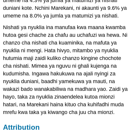
umeme na 4.3% ya jumla ya matumizi ya nishati
duniani kote. Nchini Marekani, ni akaunti ya 9.6% ya
umeme na 8.0% ya jumla ya matumizi ya nishati.
Nishati ya nyuklia ina manufaa kwa maana kwamba
hutoa gesi chache za chafu au uchafuzi wa hewa. Ni
chanzo cha nishati cha kuaminika, na mafuta ya
nyuklia ni mengi. Hata hivyo, mitambo ya nyuklia
hutumia maji zaidi kuliko chanzo kingine chochote
cha nishati. Mimea ya nguvu ni ghali kujenga na
kudumisha. Ingawa hakukuwa na ajali nyingi za
nyuklia duniani, baadhi yamekuwa ya mauti, na
wakazi bado wanakabiliwa na madhara yao. Zaidi ya
hayo, taka za nyuklia zinaendelea kutoa mionzi
hatari, na Marekani haina kituo cha kuhifadhi muda
mrefu kwa taka ya kiwango cha juu cha mionzi.
Attribution