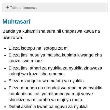
Table of contents
Muhtasari
Muhtasari
Attribution
Baada ya kukamilisha sura hii unapaswa kuwa na
uwezo wa...
Eleza isotopu na isotopu za mi
Eleza jinsi nusu ya maisha kupima kiwango cha
kuoza kwa mionzi.
Eleza jinsi athari za nyuklia za nyuklia zinaweza
kuingizwa kuzalisha umeme.
Eleza mzunguko wa mafuta ya nyuklia.
Eleza muundo na utendaji wa reactor ya nyuklia,
kutofautisha kati ya mitambo ya maji yenye
shinikizo na mitambo ya maji ya moto.
Detail asilimia kwamba nguvu za nyuklia