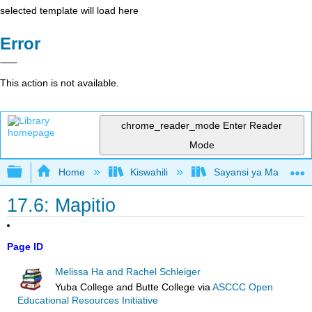
selected template will load here
Error
This action is not available.
chrome_reader_mode
Enter Reader
Mode
Expand/collapse global hierarchy
Home
Kiswahili
Sayansi ya Mazingira 
17.6: Mapitio
Page ID
Melissa Ha and Rachel Schleiger
Yuba College and Butte College
via
ASCCC Open
Educational Resources Initiative