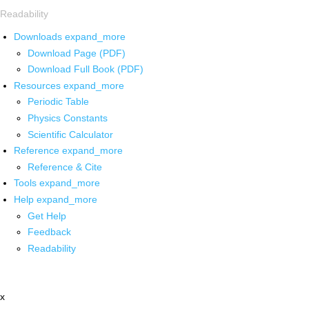
Readability
Downloads
expand_more
Download Page (PDF)
Download Full Book (PDF)
Resources
expand_more
Periodic Table
Physics Constants
Scientific Calculator
Reference
expand_more
Reference & Cite
Tools
expand_more
Help
expand_more
Get Help
Feedback
Readability
x