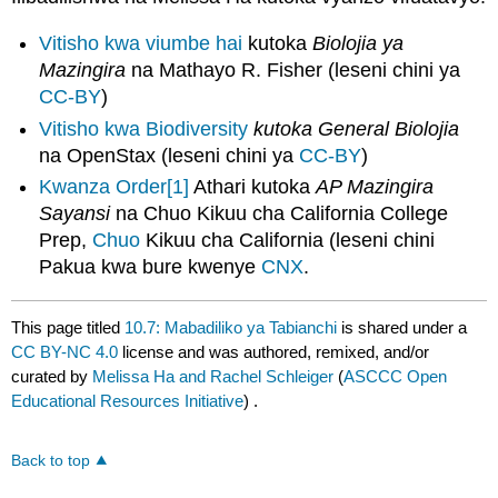
Vitisho kwa viumbe hai
kutoka
Biolojia ya
Mazingira
na Mathayo R. Fisher (leseni chini ya
CC-BY
)
Vitisho kwa Biodiversity
kutoka General Biolojia
na OpenStax (leseni chini ya
CC-BY
)
Kwanza Order
[1]
Athari kutoka
AP Mazingira
Sayansi
na Chuo Kikuu cha California College
Prep,
Chuo
Kikuu cha California (leseni chini
Pakua kwa bure kwenye
CNX
.
This page titled
10.7: Mabadiliko ya Tabianchi
is shared under a
CC BY-NC 4.0
license and was authored, remixed, and/or
curated by
Melissa Ha and Rachel Schleiger
(
ASCCC Open
Educational Resources Initiative
) .
Back to top