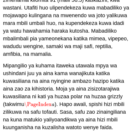
wastani. Utafiti huo ulipendekeza kuwa mabadiliko ya
mojawapo kulingana na mwenendo wa joto yalikuwa
mara mbili umbali huo, na kupendekeza kuwa idadi
ya watu hawahamia haraka kutosha. Mabadiliko
mbalimbali pia yameonekana katika mimea, vipepeo,
wadudu wengine, samaki wa maji safi, reptilia,
amfibia, na mamalia.
Mipangilio ya kuhama itaweka utawala mpya wa
ushindani juu ya aina kama wanajikuta katika
kuwasiliana na aina nyingine ambazo hazipo katika
aina zao za kihistoria. Moja ya aina zisizotarajiwa
kuwasiliana ni kati ya huzaa polar na huzaa grizzly
(takwimu
\PageIndex
). Hapo awali, spishi hizi mbili
\PageIndex
a
a
zilikuwa na safu tofauti. Sasa, safu zao zinaingiliana
na kuna matukio yaliyoandikwa ya aina hizi mbili
kuunganisha na kuzalisha watoto wenye faida.