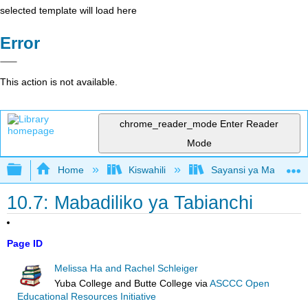
selected template will load here
Error
This action is not available.
chrome_reader_mode
Enter Reader
Mode
Expand/collapse global hierarchy
Home
Kiswahili
Sayansi ya Mazingira 
10.7: Mabadiliko ya Tabianchi
Page ID
Melissa Ha and Rachel Schleiger
Yuba College and Butte College
via
ASCCC Open
Educational Resources Initiative