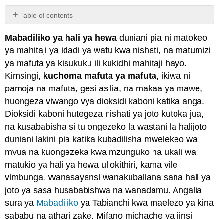
Table of contents
Attributions
Mabadiliko ya hali ya hewa
duniani pia ni matokeo
ya mahitaji ya idadi ya watu kwa nishati, na matumizi
ya mafuta ya kisukuku ili kukidhi mahitaji hayo.
Kimsingi,
kuchoma mafuta ya mafuta
, ikiwa ni
pamoja na mafuta, gesi asilia, na makaa ya mawe,
huongeza viwango vya dioksidi kaboni katika anga.
Dioksidi kaboni hutegeza nishati ya joto kutoka jua,
na kusababisha si tu ongezeko la wastani la halijoto
duniani lakini pia katika kubadilisha mwelekeo wa
mvua na kuongezeka kwa mzunguko na ukali wa
matukio ya hali ya hewa uliokithiri, kama vile
vimbunga. Wanasayansi wanakubaliana sana hali ya
joto ya sasa husababishwa na wanadamu. Angalia
sura ya
Mabadiliko
ya Tabianchi kwa maelezo ya kina
sababu na athari zake. Mifano michache ya jinsi