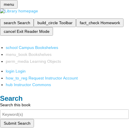
menu
search
Search
build_circle
Toolbar
fact_check
Homework
cancel
Exit Reader Mode
school
Campus Bookshelves
menu_book
Bookshelves
perm_media
Learning Objects
login
Login
how_to_reg
Request Instructor Account
hub
Instructor Commons
Search
Search this book
Submit Search