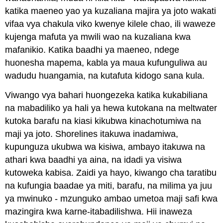
katika maeneo yao ya kuzaliana majira ya joto wakati
vifaa vya chakula viko kwenye kilele chao, ili waweze
kujenga mafuta ya mwili wao na kuzaliana kwa
mafanikio. Katika baadhi ya maeneo, ndege
huonesha mapema, kabla ya maua kufunguliwa au
wadudu huangamia, na kutafuta kidogo sana kula.
Viwango vya bahari huongezeka katika kukabiliana
na mabadiliko ya hali ya hewa kutokana na meltwater
kutoka barafu na kiasi kikubwa kinachotumiwa na
maji ya joto. Shorelines itakuwa inadamiwa,
kupunguza ukubwa wa kisiwa, ambayo itakuwa na
athari kwa baadhi ya aina, na idadi ya visiwa
kutoweka kabisa. Zaidi ya hayo, kiwango cha taratibu
na kufungia baadae ya miti, barafu, na milima ya juu
ya mwinuko - mzunguko ambao umetoa maji safi kwa
mazingira kwa karne-itabadilishwa. Hii inaweza