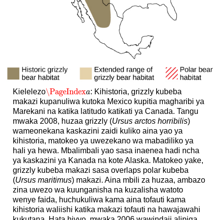
\PageIndex
Kielelezo
: Kihistoria, grizzly kubeba
\PageIndex
a
a
makazi kupanuliwa kutoka Mexico kupitia magharibi ya
Marekani na katika latitudo katikati ya Canada. Tangu
mwaka 2008, huzaa grizzly (
Ursus arctos horribilis
)
wameonekana kaskazini zaidi kuliko aina yao ya
kihistoria, matokeo ya uwezekano wa mabadiliko ya
hali ya hewa. Mbalimbali yao sasa inaenea hadi ncha
ya kaskazini ya Kanada na kote Alaska. Matokeo yake,
grizzly kubeba makazi sasa overlaps polar kubeba
(
Ursus maritimus
) makazi. Aina mbili za huzaa, ambazo
zina uwezo wa kuunganisha na kuzalisha watoto
wenye faida, huchukuliwa kama aina tofauti kama
kihistoria waliishi katika makazi tofauti na hawajawahi
kukutana. Hata hivyo, mwaka 2006 wawindaji alipiga