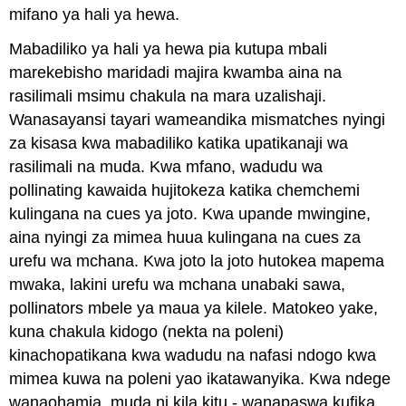
mifano ya hali ya hewa.
Mabadiliko ya hali ya hewa pia kutupa mbali
marekebisho maridadi majira kwamba aina na
rasilimali msimu chakula na mara uzalishaji.
Wanasayansi tayari wameandika mismatches nyingi
za kisasa kwa mabadiliko katika upatikanaji wa
rasilimali na muda. Kwa mfano, wadudu wa
pollinating kawaida hujitokeza katika chemchemi
kulingana na cues ya joto. Kwa upande mwingine,
aina nyingi za mimea huua kulingana na cues za
urefu wa mchana. Kwa joto la joto hutokea mapema
mwaka, lakini urefu wa mchana unabaki sawa,
pollinators mbele ya maua ya kilele. Matokeo yake,
kuna chakula kidogo (nekta na poleni)
kinachopatikana kwa wadudu na nafasi ndogo kwa
mimea kuwa na poleni yao ikatawanyika. Kwa ndege
wanaohamia, muda ni kila kitu - wanapaswa kufika