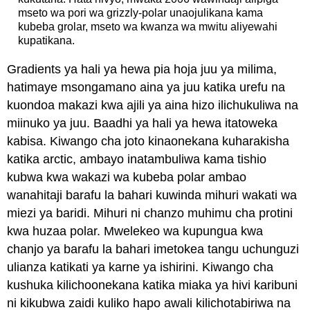
mseto wa pori wa grizzly-polar unaojulikana kama
kubeba grolar, mseto wa kwanza wa mwitu aliyewahi
kupatikana.
Gradients ya hali ya hewa pia hoja juu ya milima,
hatimaye msongamano aina ya juu katika urefu na
kuondoa makazi kwa ajili ya aina hizo ilichukuliwa na
miinuko ya juu. Baadhi ya hali ya hewa itatoweka
kabisa. Kiwango cha joto kinaonekana kuharakisha
katika arctic, ambayo inatambuliwa kama tishio
kubwa kwa wakazi wa kubeba polar ambao
wanahitaji barafu la bahari kuwinda mihuri wakati wa
miezi ya baridi. Mihuri ni chanzo muhimu cha protini
kwa huzaa polar. Mwelekeo wa kupungua kwa
chanjo ya barafu la bahari imetokea tangu uchunguzi
ulianza katikati ya karne ya ishirini. Kiwango cha
kushuka kilichoonekana katika miaka ya hivi karibuni
ni kikubwa zaidi kuliko hapo awali kilichotabiriwa na