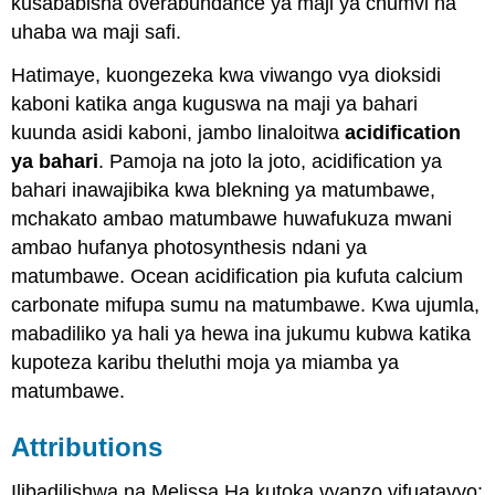
kusababisha overabundance ya maji ya chumvi na
uhaba wa maji safi.
Hatimaye, kuongezeka kwa viwango vya dioksidi
kaboni katika anga kuguswa na maji ya bahari
kuunda asidi kaboni, jambo linaloitwa
acidification
ya bahari
. Pamoja na joto la joto, acidification ya
bahari inawajibika kwa blekning ya matumbawe,
mchakato ambao matumbawe huwafukuza mwani
ambao hufanya photosynthesis ndani ya
matumbawe. Ocean acidification pia kufuta calcium
carbonate mifupa sumu na matumbawe. Kwa ujumla,
mabadiliko ya hali ya hewa ina jukumu kubwa katika
kupoteza karibu theluthi moja ya miamba ya
matumbawe.
Attributions
Ilibadilishwa na Melissa Ha kutoka vyanzo vifuatavyo: