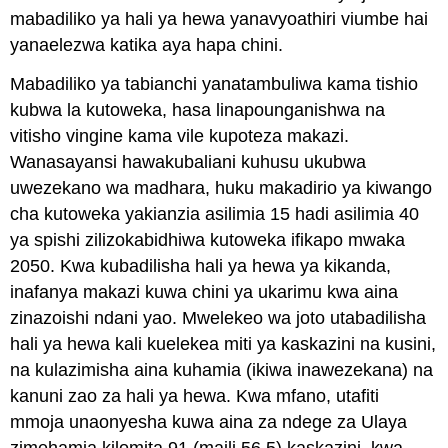
mabadiliko ya hali ya hewa yanavyoathiri viumbe hai
yanaelezwa katika aya hapa chini.
Mabadiliko ya tabianchi yanatambuliwa kama tishio
kubwa la kutoweka, hasa linapounganishwa na
vitisho vingine kama vile kupoteza makazi.
Wanasayansi hawakubaliani kuhusu ukubwa
uwezekano wa madhara, huku makadirio ya kiwango
cha kutoweka yakianzia asilimia 15 hadi asilimia 40
ya spishi zilizokabidhiwa kutoweka ifikapo mwaka
2050. Kwa kubadilisha hali ya hewa ya kikanda,
inafanya makazi kuwa chini ya ukarimu kwa aina
zinazoishi ndani yao. Mwelekeo wa joto utabadilisha
hali ya hewa kali kuelekea miti ya kaskazini na kusini,
na kulazimisha aina kuhamia (ikiwa inawezekana) na
kanuni zao za hali ya hewa. Kwa mfano, utafiti
mmoja unaonyesha kuwa aina za ndege za Ulaya
zimehamia kilomita 91 (maili 56.5) kaskazini, kwa